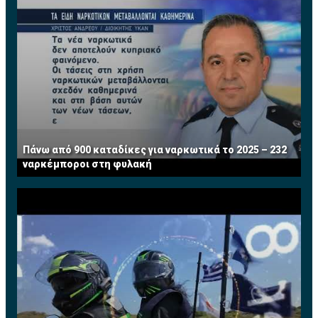
Η κάθοδος του Greek Cinema στην Κύπρο έρχεται σε
μια περίοδο που ο πόλεμος των τηλεοπτικών
πλατφόρμων εντείνεται με σκοπό βεβαίως την
κυριαρχία στην τοπική αγορά. Η εξασφάλιση των
δικαιωμάτων του Greek Cinema θα δώσει τη δική του
διάσταση στο ανταγωνιστικό περιβάλλον, ανάλογα με
την πλατφόρμα που θα προβάλλεται το κανάλι με τον
ελληνικό κινηματογράφο.
Πάνω από 900 καταδίκες για ναρκωτικά το 2025 – 232
ναρκέμποροι στη φυλακή