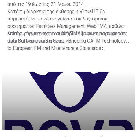
από τις 19 έως τις 21 Μαΐου 2014.
Κατά τη διάρκεια της έκθεσης η Virtual IT θα
παρουσιάσει τα νέα εργαλεία του λογισμικού
συστήματος Facilities Management, WebTMA, καθώς
επίσης, την παροχή του WebTMA μέσω της υπηρεσίας
Κατά τη διάρκεια του συνεδρίου, θα γίνει παρουσίαση
Cyta Software as Service.
από την εταιρεία το θέμα: «Bridging CAFM Technology
to European FM and Maintenance Standards».