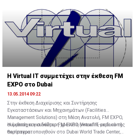
λειτουργιών διασύνδεσης, συμπεριλαμβανομένων των
εύκολη και άνετη φωτογράφιση. Επιπλέον, με τον
Photo Beam, Remote Viewfinder Pro και Mobile Link.
φακό 16-50mm Power Zoom οι χρήστες μπορούν να
ελέγξουν τη λειτουργία ζουμ της φωτογραφικής
μηχανής από το κινητό τους τηλέφωνο, μέσω του
Remote Viewfinder Pro, για ακόμα μεγαλύτερη
δημιουργικότητα.
H Virtual IT συμμετέχει στην έκθεση FM
EXPO στο Dubai
13.05.2014 09:22
Στην έκθεση Διαχείρισης και Συντήρησης
Εγκαταστάσεων και Μηχανημάτων (Facilities
Management Solutions) στη Μέση Ανατολή, FM EXPO,
συμμετέχει για δεύτερη χρονιά η Virtual IT, με δικό της
Η έκθεση και συνέδριο FM EXPO (www.fm-expo.com)
περίπτερο.
θα πραγματοποιηθούν στο Dubai World Trade Center,