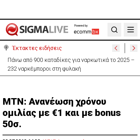
Powered by:
Search
Έκτακτες ειδήσεις
Θέλει να ξαναζωντανέψει την «Corner» o
Προύντζος - «Πληγώνει τις αναμνήσεις»
ΜΤΝ: Ανανέωση χρόνου
ομιλίας με €1 και με bonus
50σ.