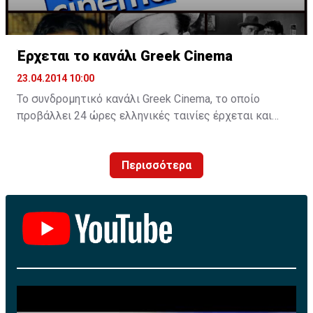
Έρχεται το κανάλι Greek Cinema
23.04.2014 10:00
Το συνδρομητικό κανάλι Greek Cinema, το οποίο
προβάλλει 24 ώρες ελληνικές ταινίες έρχεται και
στην Κύπρο, ακολουθώντας τις ΗΠΑ, τον Καναδά και
την Αυστραλία.
Περισσότερα
Το θεματικό κανάλι θα είναι και στην Κύπρο
συνδρομητικό και φτάνει στη χώρα μέσω γνωστού
επιχειρηματία που ασχολείται για χρόνια με τον χώρο
της τηλεόρασης.
Τονίζεται ότι εντός των ημερών θα υπογραφεί η
σχετική συμφωνία στην Ελλάδα για να ανοίξει ο
δρόμος προβολής του καναλιού στην Κύπρο.