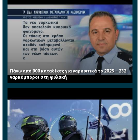
Η κάθοδος του Greek Cinema στην Κύπρο έρχεται σε
μια περίοδο που ο πόλεμος των τηλεοπτικών
πλατφόρμων εντείνεται με σκοπό βεβαίως την
κυριαρχία στην τοπική αγορά. Η εξασφάλιση των
δικαιωμάτων του Greek Cinema θα δώσει τη δική του
διάσταση στο ανταγωνιστικό περιβάλλον, ανάλογα με
την πλατφόρμα που θα προβάλλεται το κανάλι με τον
ελληνικό κινηματογράφο.
Πάνω από 900 καταδίκες για ναρκωτικά το 2025 – 232
ναρκέμποροι στη φυλακή