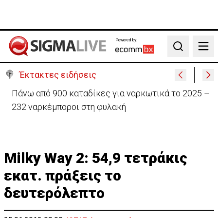
Powered by:
Search
Έκτακτες ειδήσεις
Θέλει να ξαναζωντανέψει την «Corner» o
Προύντζος - «Πληγώνει τις αναμνήσεις»
Milky Way 2: 54,9 τετράκις
εκατ. πράξεις το
δευτερόλεπτο