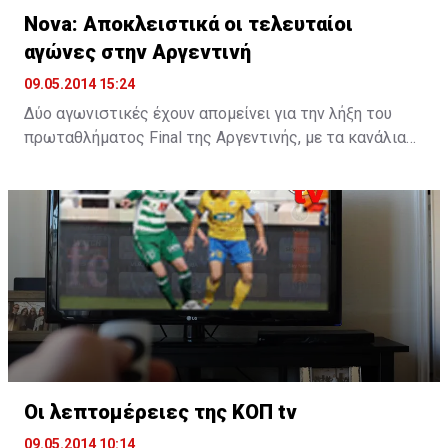
Nova: Αποκλειστικά οι τελευταίοι
αγώνες στην Αργεντινή
09.05.2014 15:24
Δύο αγωνιστικές έχουν απομείνει για την λήξη του
πρωταθλήματος Final της Αργεντινής, με τα κανάλια
Novasports να καλύπτουν τις κρίσιμες αναμετρήσεις
της 18ης αγωνιστικής. Οι συνδρομητές των
αθλητικών καναλιών της Nova Cyprus θα έχουν την
ευκαιρία το Σάββατο 10 Μάιου στις 23:00 να
παρακολουθήσουν ζωντανά και αποκλειστικά από το
Novasports 2 και σε περιγραφή του Τάσου
Μπαϊρακτάρη τον αγώνα Εστουντιάντες – Σαν
Λορέντζο για την 18η αγωνιστική του
πρωταθλήματος. Η Εστουντιάντες θα υποδεχθεί την
Σαν Λορέντζο με τους γηπεδούχους να θέλουν το
«τρίποντο» προκειμένου να παραμείνουν σε απόσταση
Οι λεπτομέρειες της KOΠ tv
βολής από την κορυφή της βαθμολογίας στην
09.05.2014 10:14