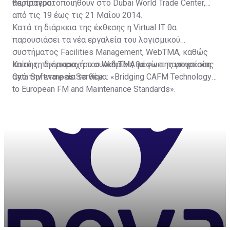
περίπτερο.
θα πραγματοποιηθούν στο Dubai World Trade Center,
από τις 19 έως τις 21 Μαΐου 2014.
Κατά τη διάρκεια της έκθεσης η Virtual IT θα
παρουσιάσει τα νέα εργαλεία του λογισμικού
συστήματος Facilities Management, WebTMA, καθώς
επίσης, την παροχή του WebTMA μέσω της υπηρεσίας
Κατά τη διάρκεια του συνεδρίου, θα γίνει παρουσίαση
Cyta Software as Service.
από την εταιρεία το θέμα: «Bridging CAFM Technology
to European FM and Maintenance Standards».