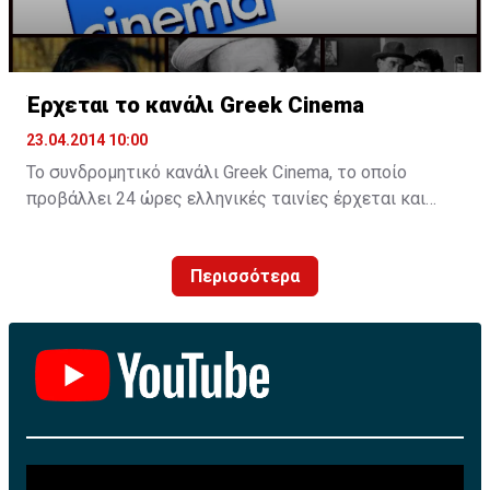
Έρχεται το κανάλι Greek Cinema
23.04.2014 10:00
Το συνδρομητικό κανάλι Greek Cinema, το οποίο
προβάλλει 24 ώρες ελληνικές ταινίες έρχεται και
στην Κύπρο, ακολουθώντας τις ΗΠΑ, τον Καναδά και
την Αυστραλία.
Περισσότερα
Το θεματικό κανάλι θα είναι και στην Κύπρο
συνδρομητικό και φτάνει στη χώρα μέσω γνωστού
επιχειρηματία που ασχολείται για χρόνια με τον χώρο
της τηλεόρασης.
Τονίζεται ότι εντός των ημερών θα υπογραφεί η
σχετική συμφωνία στην Ελλάδα για να ανοίξει ο
δρόμος προβολής του καναλιού στην Κύπρο.