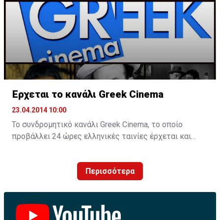
Έρχεται το κανάλι Greek Cinema
23.04.2014 10:00
Το συνδρομητικό κανάλι Greek Cinema, το οποίο
προβάλλει 24 ώρες ελληνικές ταινίες έρχεται και
στην Κύπρο, ακολουθώντας τις ΗΠΑ, τον Καναδά και
την Αυστραλία.
Περισσότερα
Το θεματικό κανάλι θα είναι και στην Κύπρο
συνδρομητικό και φτάνει στη χώρα μέσω γνωστού
επιχειρηματία που ασχολείται για χρόνια με τον χώρο
της τηλεόρασης.