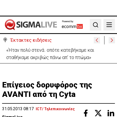
Powered by:
Search
Έκτακτες ειδήσεις
Η Σαουδική Αραβία, η Τουρκία και το Πακιστάν θα
υπογράψουν αμυντική συμφωνία
Eπίγειος δορυφόρος της
AVANTI από τη Cyta
31.05.2013 08:17
ICT/ Τηλεπικοινωνίες