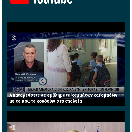
Τονίζεται ότι εντός των ημερών θα υπογραφεί η
σχετική συμφωνία στην Ελλάδα για να ανοίξει ο
δρόμος προβολής του καναλιού στην Κύπρο.
Η κάθοδος του Greek Cinema στην Κύπρο έρχεται σε
μια περίοδο που ο πόλεμος των τηλεοπτικών
πλατφόρμων εντείνεται με σκοπό βεβαίως την
κυριαρχία στην τοπική αγορά. Η εξασφάλιση των
δικαιωμάτων του Greek Cinema θα δώσει τη δική του
διάσταση στο ανταγωνιστικό περιβάλλον, ανάλογα με
την πλατφόρμα που θα προβάλλεται το κανάλι με τον
ελληνικό κινηματογράφο.
Απαγορεύσεις σε εμβλήματα κομμάτων και ομάδων
με το πρώτο κουδούνι στα σχολεία