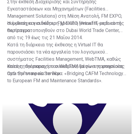
Στην έκθεση Διαχείρισης και Συντήρησης
Εγκαταστάσεων και Μηχανημάτων (Facilities
Management Solutions) στη Μέση Ανατολή, FM EXPO,
συμμετέχει για δεύτερη χρονιά η Virtual IT, με δικό της
Η έκθεση και συνέδριο FM EXPO (www.fm-expo.com)
περίπτερο.
θα πραγματοποιηθούν στο Dubai World Trade Center,
από τις 19 έως τις 21 Μαΐου 2014.
Κατά τη διάρκεια της έκθεσης η Virtual IT θα
παρουσιάσει τα νέα εργαλεία του λογισμικού
συστήματος Facilities Management, WebTMA, καθώς
επίσης, την παροχή του WebTMA μέσω της υπηρεσίας
Κατά τη διάρκεια του συνεδρίου, θα γίνει παρουσίαση
Cyta Software as Service.
από την εταιρεία το θέμα: «Bridging CAFM Technology
to European FM and Maintenance Standards».