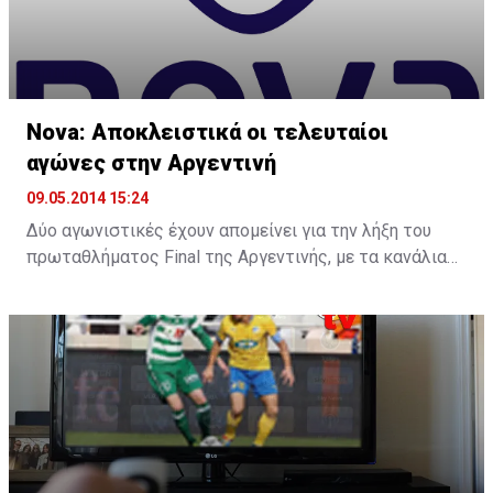
Nova: Αποκλειστικά οι τελευταίοι
αγώνες στην Αργεντινή
09.05.2014 15:24
Δύο αγωνιστικές έχουν απομείνει για την λήξη του
πρωταθλήματος Final της Αργεντινής, με τα κανάλια
Novasports να καλύπτουν τις κρίσιμες αναμετρήσεις
της 18ης αγωνιστικής. Οι συνδρομητές των
αθλητικών καναλιών της Nova Cyprus θα έχουν την
ευκαιρία το Σάββατο 10 Μάιου στις 23:00 να
παρακολουθήσουν ζωντανά και αποκλειστικά από το
Novasports 2 και σε περιγραφή του Τάσου
Μπαϊρακτάρη τον αγώνα Εστουντιάντες – Σαν
Λορέντζο για την 18η αγωνιστική του