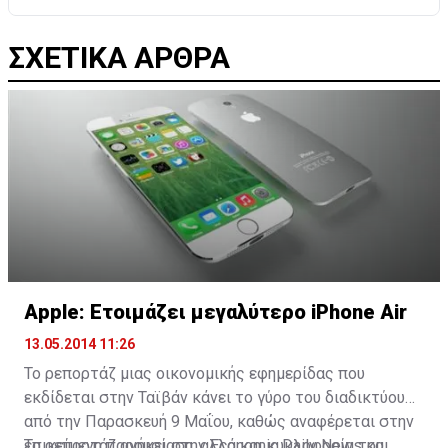
ΣΧΕΤΙΚΑ ΑΡΘΡΑ
Apple: Ετοιμάζει μεγαλύτερο iPhone Air
13.05.2014 11:26
Το ρεπορτάζ μιας οικονομικής εφημερίδας που
εκδίδεται στην Ταϊβάν κάνει το γύρο του διαδικτύου
από την Παρασκευή 9 Μαΐου, καθώς αναφέρεται στην
επικείμενη παρουσίαση, αλλά και κυκλοφορία του
Το ρεπορτάζ ανήκει στην Economic Daily News και