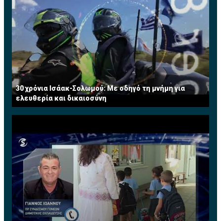
μια περίοδο που ο πόλεμος των τηλεοπτικών
πλατφόρμων εντείνεται με σκοπό βεβαίως την
κυριαρχία στην τοπική αγορά. Η εξασφάλιση των
δικαιωμάτων του Greek Cinema θα δώσει τη δική του
διάσταση στο ανταγωνιστικό περιβάλλον, ανάλογα με
την πλατφόρμα που θα προβάλλεται το κανάλι με τον
ελληνικό κινηματογράφο.
30 χρόνια Ισάακ-Σολωμού: Με οδηγό τη μνήμη για
ελευθερία και δικαιοσύνη