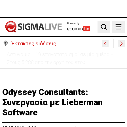
Powered by:
Search
Έκτακτες ειδήσεις
Θέλει να ξαναζωντανέψει την «Corner» o
Προύντζος - «Πληγώνει τις αναμνήσεις»
Odyssey Consultants:
Συνεργασία με Lieberman
Software