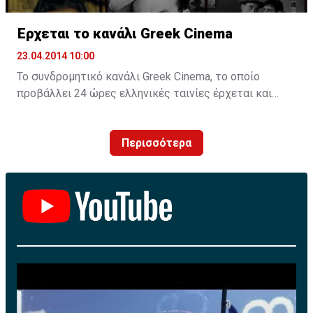
Έρχεται το κανάλι Greek Cinema
23.04.2014 10:00
Το συνδρομητικό κανάλι Greek Cinema, το οποίο
προβάλλει 24 ώρες ελληνικές ταινίες έρχεται και
στην Κύπρο, ακολουθώντας τις ΗΠΑ, τον Καναδά και
την Αυστραλία.
Περισσότερα
Το θεματικό κανάλι θα είναι και στην Κύπρο
συνδρομητικό και φτάνει στη χώρα μέσω γνωστού
επιχειρηματία που ασχολείται για χρόνια με τον χώρο
της τηλεόρασης.
Τονίζεται ότι εντός των ημερών θα υπογραφεί η
σχετική συμφωνία στην Ελλάδα για να ανοίξει ο
δρόμος προβολής του καναλιού στην Κύπρο.
Η κάθοδος του Greek Cinema στην Κύπρο έρχεται σε