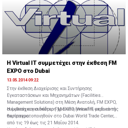
ελέγξουν τη λειτουργία ζουμ της φωτογραφικής
μηχανής από το κινητό τους τηλέφωνο, μέσω του
Remote Viewfinder Pro, για ακόμα μεγαλύτερη
δημιουργικότητα.
H Virtual IT συμμετέχει στην έκθεση FM
EXPO στο Dubai
13.05.2014 09:22
Στην έκθεση Διαχείρισης και Συντήρησης
Εγκαταστάσεων και Μηχανημάτων (Facilities
Management Solutions) στη Μέση Ανατολή, FM EXPO,
συμμετέχει για δεύτερη χρονιά η Virtual IT, με δικό της
Η έκθεση και συνέδριο FM EXPO (www.fm-expo.com)
περίπτερο.
θα πραγματοποιηθούν στο Dubai World Trade Center,
από τις 19 έως τις 21 Μαΐου 2014.