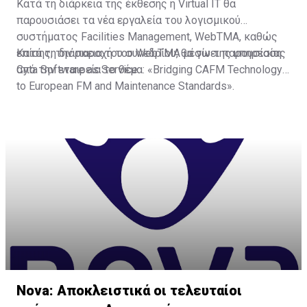
Κατά τη διάρκεια της έκθεσης η Virtual IT θα
παρουσιάσει τα νέα εργαλεία του λογισμικού
συστήματος Facilities Management, WebTMA, καθώς
επίσης, την παροχή του WebTMA μέσω της υπηρεσίας
Κατά τη διάρκεια του συνεδρίου, θα γίνει παρουσίαση
Cyta Software as Service.
από την εταιρεία το θέμα: «Bridging CAFM Technology
to European FM and Maintenance Standards».
Nova: Αποκλειστικά οι τελευταίοι