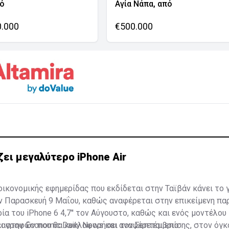
νό
Αγία Νάπα, από
0.000
€500.000
ζει μεγαλύτερο iPhone Air
οικονομικής εφημερίδας που εκδίδεται στην Ταϊβάν κάνει το 
ν Παρασκευή 9 Μαΐου, καθώς αναφέρεται στην επικείμενη πα
ία του iPhone 6 4,7'' τον Αύγουστο, καθώς και ενός μοντέλου
αγραφών που θα κυκλοφορήσει τον Σεπτέμβριο.
ι στην Economic Daily News και αναφέρεται επίσης, στον όγ