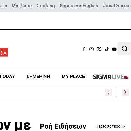
 In
My Place
Cooking
Sigmalive English
JobsCyprus
Sear
TODAY
ΣΗΜΕΡΙΝΗ
MY PLACE
ών με
Ροή Ειδήσεων
Περισσότερα