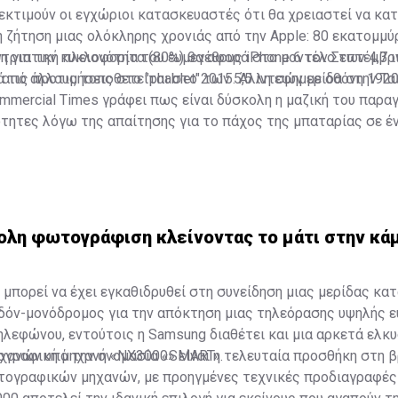
κτιμούν οι εγχώριοι κατασκευαστές ότι θα χρειαστεί να κα
η ζήτηση μιας ολόκληρης χρονιάς από την Apple: 80 εκατομμύρ
ντριπτική πλειονότητα (80%) θα αφορά στο μοντέλο των 4,7 ι
η για την κυκλοφορία του ευμεγέθους iPhone 6 τον Σεπτέμβρ
 τις προτιμήσεις στο "phablet" των 5,5 ιντσών με οθόνη 19
 από άλλους τοποθετείται στο 2015. Άλλη εφημερίδα στην Τα
mmercial Times γράφει πως είναι δύσκολη η μαζική του παρα
τητες λόγω της απαίτησης για το πάχος της μπαταρίας σε έ
hone, όπως το φημολογούμενο iPhone 6 των 5,5 ιντσών, το ο
ομηθευτές της Apple αποκαλούν iPhone Air.
ολη φωτογράφιση κλείνοντας το μάτι στην κά
μπορεί να έχει εγκαθιδρυθεί στη συνείδηση μιας μερίδας κ
δόν-μονόδρομος για την απόκτηση μιας τηλεόρασης υψηλής ε
ηλεφώνου, εντούτοις η Samsung διαθέτει και μια αρκετά ελκ
ανών υπό την ονομασία «SMART».
γραφική μηχανή «ΝΧ3000» είναι η τελευταία προσθήκη στη 
τογραφικών μηχανών, με προηγμένες τεχνικές προδιαγραφές