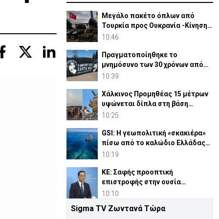
Μεγάλο πακέτο όπλων από
Τουρκία προς Ουκρανία -Κίνηση
με μήνυμα προς Μόσχα;
10:46
Πραγματοποίηθηκε το
μνημόσυνο των 30 χρόνων από
τις θυσίες Ισαάκ-Σολωμού (pic)
10:39
Χάλκινος Προμηθέας 15 μέτρων
υψώνεται δίπλα στη βάση
SpaceX του Έλον Μασκ
10:25
GSI: Η γεωπολιτική «σκακιέρα»
πίσω από το καλώδιο Ελλάδας–
Κύπρου–Ισραήλ
10:19
ΚΕ: Σαφής προοπτική
επιστροφής στην ουσία
Κυπριακού, η πρόθεση
10:10
Γκουτέρες
Sigma TV Ζωντανά Τώρα
Ιωαννίδης: Η θυσία Ισαάκ και