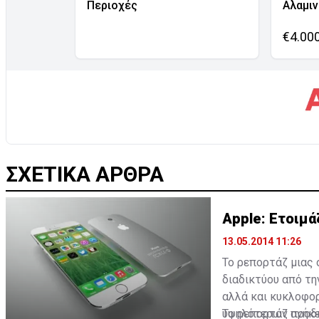
Περιοχές
Αλαμι
€4.00
ΣΧΕΤΙΚΑ ΑΡΘΡΑ
Apple: Ετοιμά
13.05.2014 11:26
Το ρεπορτάζ μιας 
διαδικτύου από τη
αλλά και κυκλοφορ
υψηλότερων προδι
Το ρεπορτάζ ανήκε