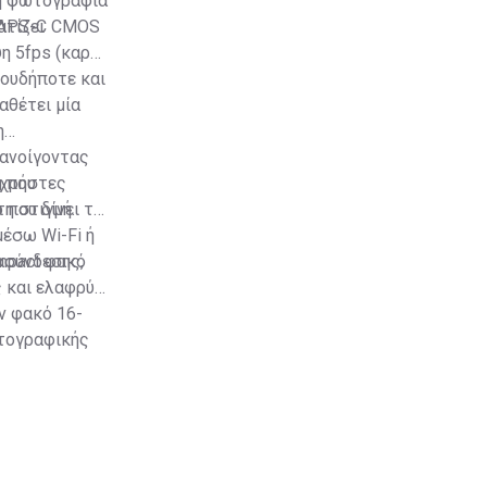
τη φωτογραφία
ατίζει
α APS-C CMOS
η 5fps (καρέ
πουδήποτε και
αθέτει μία
η
 ανοίγοντας
 χρήστες
g που
η στιγμή.
 που δίνει τη
έσω Wi-Fi ή
ασύνδεσης,
ompact φακό
ς και ελαφρύς
ν φακό 16-
ωτογραφικής
όμα