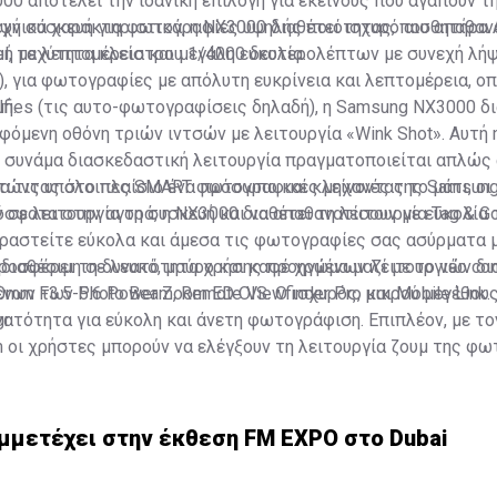
00 αποτελεί την ιδανική επιλογή για εκείνους που αγαπούν 
μψή συσκευή για φωτογραφίες υψηλής ποιότητας, που απαθαν
χνικά χαρακτηριστικά, η ΝΧ3000 διαθέτει ισχυρό αισθητήρ
ή με λεπτομέρεια και μεγάλη ευκολία.
l, ταχύτητα κλείστρου 1/4000 δευτερολέπτων με συνεχή λήψ
, για φωτογραφίες με απόλυτη ευκρίνεια και λεπτομέρεια, ο
ή.
fies (τις αυτο-φωτογραφίσεις δηλαδή), η Samsung NX3000 δι
όμενη οθόνη τριών ιντσών με λειτουργία «Wink Shot». Αυτή 
 συνάμα διασκεδαστική λειτουργία πραγματοποιείται απλώς
τώντας στο πλαίσιο ένα πρόσωπο και κλείνοντας το μάτι, οι
για τις υπόλοιπες SMART φωτογραφικές μηχανές της Samsun
 σε λειτουργία τη συσκευή και να απαθανατίσουν με ευκολία τ
φατα στην αγορά, η ΝΧ3000 διαθέτει τη λειτουργία Tag & Go
ραστείτε εύκολα και άμεσα τις φωτογραφίες σας ασύρματα μ
προσφέρει τη δυνατότητα χρήσης προηγμένων λειτουργιών δι
 διαθέσιμη σε λευκό, μαύρο και καφέ χρώμα μαζί με το νέο c
ων των Photo Beam, Remote Viewfinder Pro και Mobile Link.
mm F3.5-5.6 Power Zoom ED OIS. Ο ισχυρός, μικρού μεγέθου
υνατότητα για εύκολη και άνετη φωτογράφιση. Επιπλέον, με το
gr
οι χρήστες μπορούν να ελέγξουν τη λειτουργία ζουμ της φ
νητό τους τηλέφωνο, μέσω του Remote Viewfinder Pro, για ακ
υργικότητα.
συμμετέχει στην έκθεση FM EXPO στο Dubai