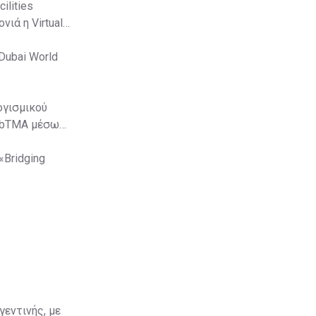
lities
ιά η Virtual
Dubai World
ογισμικού
WebTMA μέσω
«Bridging
γεντινής, με