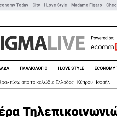
conomy Today
City
I Love Style
Madame Figaro
Check
Powered by:
ΛΑΔΑ
ΠΑΛΑΙΟΛΟΓΙΟ
I LOVE STYLE
ECONOMY 
ουνοπλαγιά στο Ρίο ντε Τζανέιρο - 4 νεκροί (BINTEO)
έρα Τηλεπικοινωνι