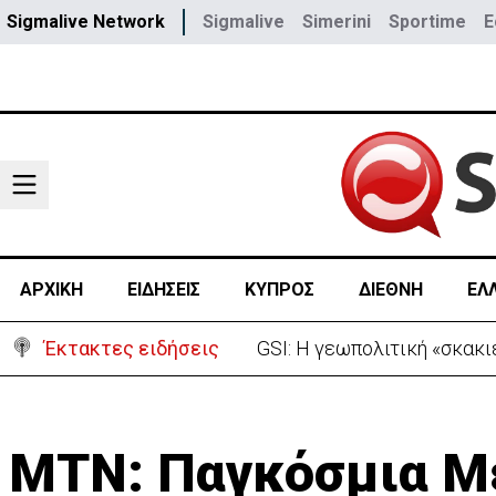
Sigmalive Network
Sigmalive
Simerini
Sportime
E
ΑΡΧΙΚΗ
ΕΙΔΗΣΕΙΣ
ΚΥΠΡΟΣ
ΔΙΕΘΝΗ
ΕΛ
Έκτακτες ειδήσεις
Συντριβή ελικοπτέρου σε β
ΜΤΝ: Παγκόσμια Μ