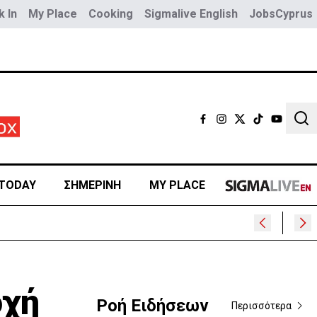
 In
My Place
Cooking
Sigmalive English
JobsCyprus
Sear
TODAY
ΣΗΜΕΡΙΝΗ
MY PLACE
οχή
Ροή Ειδήσεων
Περισσότερα