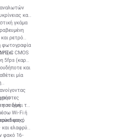
αταναλωτών
υκρίνειας και
υστική γκάμα
βραβευμένη
 και ρετρό
τη φωτογραφία
ατίζει
α APS-C CMOS
η 5fps (καρέ
πουδήποτε και
αθέτει μία
η
 ανοίγοντας
 χρήστες
g που
η στιγμή.
 που δίνει τη
έσω Wi-Fi ή
ασύνδεσης,
ompact φακό
ς και ελαφρύς
ν φακό 16-