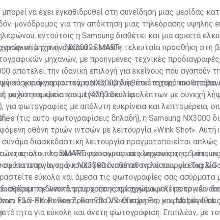
μπορεί να έχει εγκαθιδρυθεί στη συνείδηση μιας μερίδας κ
δόν-μονόδρομος για την απόκτηση μιας τηλεόρασης υψηλής ε
ηλεφώνου, εντούτοις η Samsung διαθέτει και μια αρκετά ελκ
ανών υπό την ονομασία «SMART».
γραφική μηχανή «ΝΧ3000» είναι η τελευταία προσθήκη στη 
τογραφικών μηχανών, με προηγμένες τεχνικές προδιαγραφές
00 αποτελεί την ιδανική επιλογή για εκείνους που αγαπούν 
μψή συσκευή για φωτογραφίες υψηλής ποιότητας, που απαθαν
χνικά χαρακτηριστικά, η ΝΧ3000 διαθέτει ισχυρό αισθητήρ
ή με λεπτομέρεια και μεγάλη ευκολία.
l, ταχύτητα κλείστρου 1/4000 δευτερολέπτων με συνεχή λήψ
, για φωτογραφίες με απόλυτη ευκρίνεια και λεπτομέρεια, ο
ή.
fies (τις αυτο-φωτογραφίσεις δηλαδή), η Samsung NX3000 δι
όμενη οθόνη τριών ιντσών με λειτουργία «Wink Shot». Αυτή 
 συνάμα διασκεδαστική λειτουργία πραγματοποιείται απλώς
τώντας στο πλαίσιο ένα πρόσωπο και κλείνοντας το μάτι, οι
για τις υπόλοιπες SMART φωτογραφικές μηχανές της Samsun
 σε λειτουργία τη συσκευή και να απαθανατίσουν με ευκολία τ
φατα στην αγορά, η ΝΧ3000 διαθέτει τη λειτουργία Tag & Go
ραστείτε εύκολα και άμεσα τις φωτογραφίες σας ασύρματα μ
προσφέρει τη δυνατότητα χρήσης προηγμένων λειτουργιών δι
 διαθέσιμη σε λευκό, μαύρο και καφέ χρώμα μαζί με το νέο c
ων των Photo Beam, Remote Viewfinder Pro και Mobile Link.
mm F3.5-5.6 Power Zoom ED OIS. Ο ισχυρός, μικρού μεγέθου
υνατότητα για εύκολη και άνετη φωτογράφιση. Επιπλέον, με το
gr