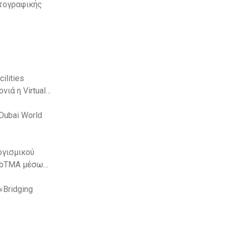
ωτογραφικής
όμα
lities
ιά η Virtual
Dubai World
ογισμικού
WebTMA μέσω
«Bridging