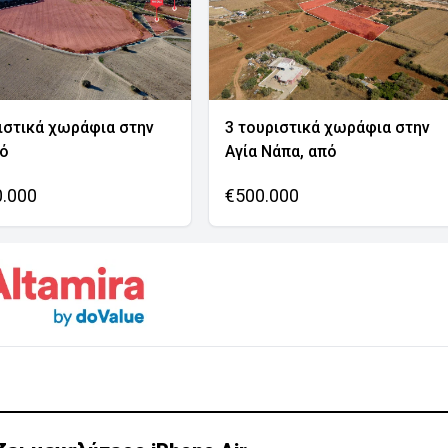
ιστικά χωράφια στην
3 τουριστικά χωράφια στην
νό
Αγία Νάπα, από
0.000
€500.000