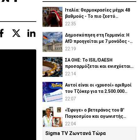
Ιταλία: Θερμοκρασίες μέχρι 48
βαθμούς - Το πιο ζεστό
καλοκαίρι των 100 χρόνων
22:35
Δημοσκόπηση στη Γερμανία: Η
AfD προηγείται με 7 μονάδες -
Διεύρυνε τη διαφορά
22:19
ΣΑ ΟΗΕ: Το ISIL/DAESH
προσαρμόζεται και ενισχύεται
στην Αφρική - Πώς απειλεί
22:14
Αυτοί είναι οι «χρυσοί» αριθμοί
του Τζόκερ για τα 2.500.000
ευρώ
22:07
«Έφυγε» ο βετεράνος του Β'
Παγκοσμίου και αγωνιστής
ΕΟΚΑ, Παύλος Μ. Κασάπης
22:04
Sigma TV Ζωντανά Τώρα
«Όχι» 9 χωρών σε ισχυρισμό