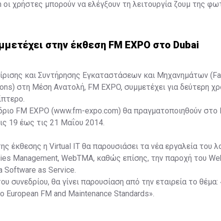
οι χρήστες μπορούν να ελέγξουν τη λειτουργία ζουμ της φ
νητό τους τηλέφωνο, μέσω του Remote Viewfinder Pro, για ακ
υργικότητα.
συμμετέχει στην έκθεση FM EXPO στο Dubai
ίρισης και Συντήρησης Εγκαταστάσεων και Μηχανημάτων (Faci
ons) στη Μέση Ανατολή, FM EXPO, συμμετέχει για δεύτερη χρον
ρίπτερο.
έδριο FM EXPO (www.fm-expo.com) θα πραγματοποιηθούν στο 
τις 19 έως τις 21 Μαΐου 2014.
ης έκθεσης η Virtual IT θα παρουσιάσει τα νέα εργαλεία του λ
ities Management, WebTMA, καθώς επίσης, την παροχή του 
 Software as Service.
ου συνεδρίου, θα γίνει παρουσίαση από την εταιρεία το θέμα: 
o European FM and Maintenance Standards».