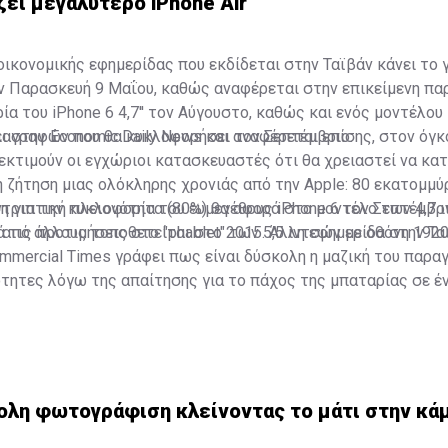
ζει μεγαλύτερο iPhone Air
οικονομικής εφημερίδας που εκδίδεται στην Ταϊβάν κάνει το 
ν Παρασκευή 9 Μαΐου, καθώς αναφέρεται στην επικείμενη πα
ία του iPhone 6 4,7'' τον Αύγουστο, καθώς και ενός μοντέλου
αγραφών που θα κυκλοφορήσει τον Σεπτέμβριο.
ι στην Economic Daily News και αναφέρεται επίσης, στον όγ
κτιμούν οι εγχώριοι κατασκευαστές ότι θα χρειαστεί να κα
η ζήτηση μιας ολόκληρης χρονιάς από την Apple: 80 εκατομμύρ
ντριπτική πλειονότητα (80%) θα αφορά στο μοντέλο των 4,7 ι
η για την κυκλοφορία του ευμεγέθους iPhone 6 τον Σεπτέμβρ
 τις προτιμήσεις στο "phablet" των 5,5 ιντσών με οθόνη 19
 από άλλους τοποθετείται στο 2015. Άλλη εφημερίδα στην Τα
mmercial Times γράφει πως είναι δύσκολη η μαζική του παρα
τητες λόγω της απαίτησης για το πάχος της μπαταρίας σε έ
hone, όπως το φημολογούμενο iPhone 6 των 5,5 ιντσών, το ο
ομηθευτές της Apple αποκαλούν iPhone Air.
ολη φωτογράφιση κλείνοντας το μάτι στην κά