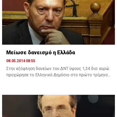
επίδοση στους δείκτες «απέχουν πολύ από την
παροχή εκπαίδευσης που θα διασφάλιζε πως κάθε
μαθητής είναι προετοιμασμένος να βγει στην κοινωνία
ως ενημερωμένος πολίτης και με ικανότητες που θα
του εξασφάλιζαν εργασία στον 21ο αιώνα».
Μείωσε δανεισμό η Ελλάδα
08.05.2014 08:55
Στην εξόφληση δανείων του ΔΝΤ ύψους 1,34 δισ. ευρώ
προχώρησε το Ελληνικό Δημόσιο στο πρώτο τρίμηνο
του 2014.
Στο τέλος Μαρτίου 2014 το συνολικό ύψος των
δανείων που έχει λάβει η Ελλάδα από την Ευρωζώνη
και το ΔΝΤ ανερχόταν σε 211,8 δισ. ευρώ, έναντι
213,152 δισ. ευρώ στο τέλος Δεκεμβρίου 2013. Στο