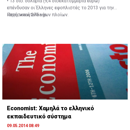
•
13 δισ. δολάρια (9,4 δισεκατομμύρια ευρώ)
επένδυσαν οι Έλληνες εφοπλιστές το 2013 για την
κατασκευή 275 νέων πλοίων.
Πηγή: www.tanea.gr
Economist: Χαμηλά το ελληνικό
εκπαιδευτικό σύστημα
09.05.2014 08:49