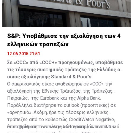
S&P: Υποβάθμισε την αξιολόγηση των 4
ελληνικών τραπεζών
12.06.2015 21:51
Σε «CCC» από «CCC+» προηγουμένως, υποβάθμισε
τις τέσσερις συστημικές τράπεζες της Ελλάδας ο
οίκος αξιολόγησης Standard & Poor’s.
Ο αμερικανικός οίκος αναθεώρησε σε «CCC» την
αξιολόγηση της Εθνικής Τράπεζας, της Τράπεζας
Πειραιώς, της Eurobank και της Alpha Bank.
Παράλληλα, διατήρησε το outlook (προοπτικές) σε
«αρνητικό». Ακόμη, ήρε τις τέσσερις ελληνικές
τράπεζες από το καθεστώς CreditWatch Negative,
όπου βρίσκονταν από τις 30 Ιανουαρίου του 2015.
Η υποβάθμιση των ελληνικών τραπεζών αντανακλά