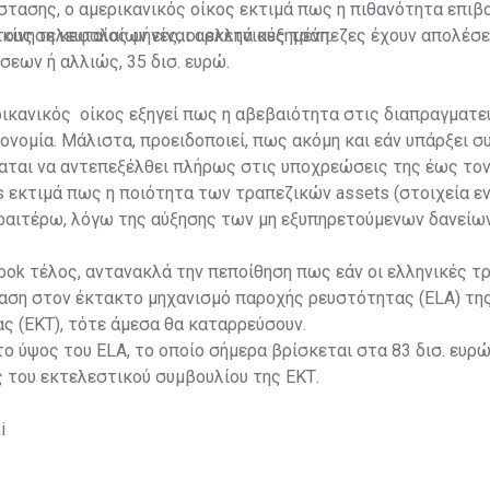
τασης, ο αμερικανικός οίκος εκτιμά πως η πιθανότητα επιβ
κίνηση κεφαλαίων είναι αρκετά αυξημένη.
ους τελευταίος μήνες, οι ελληνικές τράπεζες έχουν απολέσ
εων ή αλλιώς, 35 δισ. ευρώ.
ικανικός οίκος εξηγεί πως η αβεβαιότητα στις διαπραγματε
κονομία. Μάλιστα, προειδοποιεί, πως ακόμη και εάν υπάρξει σ
αται να αντεπεξέλθει πλήρως στις υποχρεώσεις της έως τον
’s εκτιμά πως η ποιότητα των τραπεζικών assets (στοιχεία ε
ραιτέρω, λόγω της αύξησης των μη εξυπηρετούμενων δανείων
lοοk τέλος, αντανακλά την πεποίθηση πως εάν οι ελληνικές τ
αση στον έκτακτο μηχανισμό παροχής ρευστότητας (ΕLA) τη
ς (ΕΚΤ), τότε άμεσα θα καταρρεύσουν.
ο ύψος του ELA, το οποίο σήμερα βρίσκεται στα 83 δισ. ευρώ
 του εκτελεστικού συμβουλίου της ΕΚΤ.
i