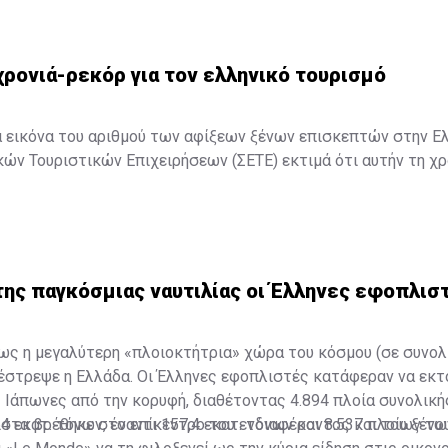
ρονιά-ρεκόρ για τον ελληνικό τουρισμό
α εικόνα του αριθμού των αφίξεων ξένων επισκεπτών στην Ε
ών Τουριστικών Επιχειρήσεων (ΣΕΤΕ) εκτιμά ότι αυτήν τη χρ
τόχος του, που είναι 18,5 εκατομμύρια τουρίστες και προβλεπ
δις ευρώ, χωρίς να υπολογίζονται σε αυτά οι αφίξεις και εισ
εία που ανακοίνωσε ο ΣΕΤΕ, τα ποσοστά των αεροπορικών αφ
της παγκόσμιας ναυτιλίας οι Έλληνες εφοπλισ
για το πρώτο 4μηνο του 2014 είναι αυξημένα κατά 30,1% σε σχ
χρονιάς.
ως η μεγαλύτερη «πλοιοκτήτρια» χώρα του κόσμου (σε συνολ
ίων που καταγράφονται κατά τις αφίξεις ξένων επισκεπτών 
έστρεψε η Ελλάδα. Οι Έλληνες εφοπλιστές κατάφεραν να εκτ
ρας, μέχρι στιγμής, σε απόλυτους αριθμούς, ήλθαν στην Ελλ
 Ιάπωνες από την κορυφή, διαθέτοντας 4.894 πλοία συνολική
1,315,901 άνθρωποι.
 εκατ. τόνων, έναντι 157,4 εκατ. τόνων και 8.537 πλοίων τ
ιστα βρέθηκε στο επίκεντρο του ενδιαφέροντος και του ξένου