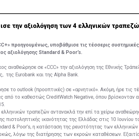
ισε την αξιολόγηση των 4 ελληνικών τραπεζ
CC+» προηγουμένως, υποβάθμισε τις τέσσερις συστημικέ
κος αξιολόγησης Standard & Poor’s.
κος αναθεώρησε σε «CCC» την αξιολόγηση της Εθνικής Τράπεζ
, της Eurobank και της Alpha Bank.
ησε το outlook (προοπτικές) σε «αρνητικό». Ακόμη, ήρε τις τ
ς από το καθεστώς CreditWatch Negative, όπου βρίσκονταν α
15.
 ελληνικών τραπεζών αντανακλά την επί τα χείρω αναθεώρη
ης πιστοληπτικής ικανότητας της Ελλάδας στις 10 Ιουνίου τ
ndard & Poor’s, η κατάσταση της ρευστότητας των ελληνικώ
αρκώς, λόγω της διατήρησης των εκροών καταθέσεων. Εξαιτί