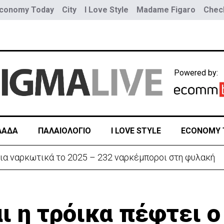
conomy Today
City
I Love Style
Madame Figaro
Check
Powered by:
ΛΑΔΑ
ΠΑΛΑΙΟΛΟΓΙΟ
I LOVE STYLE
ECONOMY 
ην «Corner» o Προύντζος - «Πληγώνει τις αναμνήσεις»
ι η τρόικα πέφτει ο