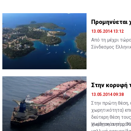
Προμηνύεται χ
13.05.2014 13:12
Από τη μέχρι τώρ
Σύνδεσμος Ελληνικ
να επιτευχθεί ο σ
αυτούς, έσοδα 13 
τις κρουαζιέρες.
Ήδη, από τα στοιχ
Στην κορυφή 
για αυτά μιλάμε) 
13.05.2014 09:38
της προηγούμενης 
Στην πρώτη θέση, 
Βάσει των στοιχε
χωρητικότητα) επ
αεροδρόμια της χώ
δεύτερη θέση τους
αρχή της χρονιάς 
χωρητικότητας 164
Η είδηση αυτή μάλ