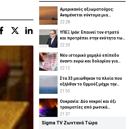
Αμερικανός αξιωματούχος:
Αναμένεται σύντομα μια
συμφωνία για Ορμούζ
22:28
ΥΠΕΞ Ιράν: Επαινεί τον στρατό
και προτρέπει στην ενότητα των
μουσουλμάνων
22:20
Νέο ιστορικό χαμηλό επίπεδο
έναντι ευρώ και δολαρίου για
τουρκική λίρα
22:12
Στα 33 μειώθηκαν τα πλοία που
εξήλθαν το Ορμούζ μέχρι την
Πέμπτη
21:55
Ουκρανία: Δύο νεκροί και έξι
τραυματίες από ρωσικά
πλήγματα
21:37
Sigma TV Ζωντανά Τώρα
ΗΠΑ: Η Γερουσία ενέκρινε νέες