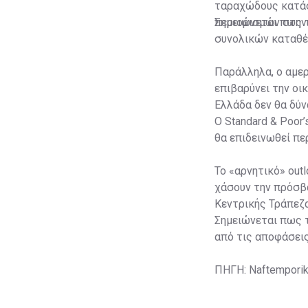
ταραχώδους κατάσ
περιορισμών στην 
Σημειώνεται πως τ
συνολικών καταθέσ
Παράλληλα, ο αμερ
επιβαρύνει την οι
Ελλάδα δεν θα δύν
Ο Standard & Poor
θα επιδεινωθεί πε
Το «αρνητικό» out
χάσουν την πρόσβ
Κεντρικής Τράπεζα
Σημειώνεται πως τ
από τις αποφάσεις
ΠΗΓΗ: Naftemporik