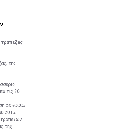
ών
ς τράπεζες
ας, της
έσσερις
πό τις 30
ση σε «CCC»
ου 2015.
ν τραπεζών
ας της