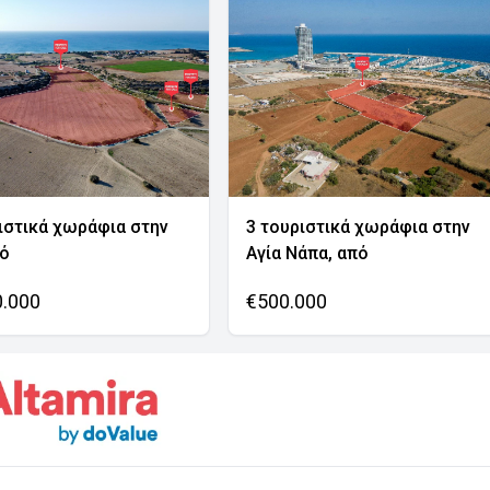
ιστικά χωράφια στην
3 τουριστικά χωράφια στην
νό
Αγία Νάπα, από
0.000
€500.000