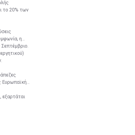
ολής
ει το 20% των
ύσεις
υμφωνία, η
 Σεπτέμβριο.
νεργητικού)
.
ράπεζες
ς Ευρωπαϊκής
, εξαρτάται