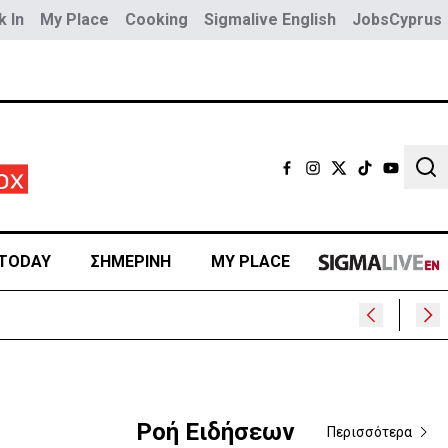
 In
My Place
Cooking
Sigmalive English
JobsCyprus
Sear
TODAY
ΣΗΜΕΡΙΝΗ
MY PLACE
Ροή Ειδήσεων
Περισσότερα