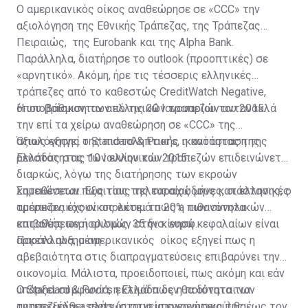
Ο αμερικανικός οίκος αναθεώρησε σε «CCC» την
αξιολόγηση της Εθνικής Τράπεζας, της Τράπεζας
Πειραιώς, της Eurobank και της Alpha Bank.
Παράλληλα, διατήρησε το outlook (προοπτικές) σε
«αρνητικό». Ακόμη, ήρε τις τέσσερις ελληνικές
τράπεζες από το καθεστώς CreditWatch Negative,
όπου βρίσκονταν από τις 30 Ιανουαρίου του 2015.
Η υποβάθμιση των ελληνικών τραπεζών αντανακλά
την επί τα χείρω αναθεώρηση σε «CCC» της
αξιολόγησης της πιστοληπτικής ικανότητας της
Όπως εξηγεί ο Standard & Poor’s, η κατάσταση της
Ελλάδας στις 10 Ιουνίου του 2015.
ρευστότητας των ελληνικών τραπεζών επιδεινώνεται
διαρκώς, λόγω της διατήρησης των εκροών
καταθέσεων. Εξαιτίας της ταραχώδους κατάστασης, ο
Σημειώνεται πως τους τελευταίος μήνες, οι ελληνικές
αμερικανικός οίκος εκτιμά πως η πιθανότητα
τράπεζες έχουν απολέσει το 20% των συνολικών
επιβολής περιορισμών στην κίνηση κεφαλαίων είναι
καταθέσεων ή αλλιώς, 35 δισ. ευρώ.
αρκετά αυξημένη.
Παράλληλα, ο αμερικανικός οίκος εξηγεί πως η
αβεβαιότητα στις διαπραγματεύσεις επιβαρύνει την
οικονομία. Μάλιστα, προειδοποιεί, πως ακόμη και εάν
υπάρξει συμφωνία, η Ελλάδα δεν θα δύναται να
Ο Standard & Poor’s εκτιμά πως η ποιότητα των
αντεπεξέλθει πλήρως στις υποχρεώσεις της έως τον
τραπεζικών assets (στοιχεία ενεργητικού) θα