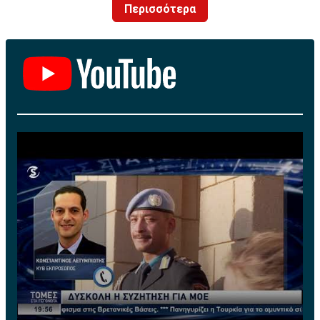
Αναλύοντας το πλάνο της κυβέρνησης για τον
Περισσότερα
τουρισμό τόνισε ο πρωθυπουργός:
«Παρότι το 2013 πετύχαμε ρεκόρ αφίξεων προχωράμε
σε σχέδιο αναδιάρθρωση και αναβάθμιση με στόχο να
επεκτείνουμε την διάρκεια της τουριστικής περιόδου
και να ανεβάσουμε την κατά κεφαλήν τουριστική
δαπάνη που για την χώρα μας είναι146 ευρώ με
προσέλκυση τουριστών υψηλών εισοδημάτων. Επίσης
πρέπει να διεισδύσουμε σε αγορές που έχουμε χαμηλή
συμμετοχή σε αγορές όπως η Ρωσία η Κίνα καθώς
επίσης να αναπτύξουμε καθετοποιημένες τουριστικές
εκμεταλλεύσεις και τον θεματικό τουρισμό,
θρησκευτικό, ιατρικό, θαλάσσιο.
Προωθούμε μία σειρά παρεμβάσεις με κύρια έμφαση
στα εξής:
-Χωροταξικό σχεδιασμό, δασολόγιο, χάραξη αιγιαλού.
Είναι μεταρρυθμίσεις που είχαν στοιχειώσει την
Ελλάδα για δεκαετίες και τώρα τις προχωρούμε