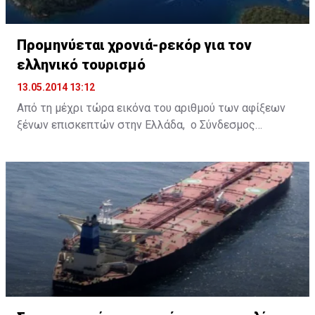
Προμηνύεται χρονιά-ρεκόρ για τον
ελληνικό τουρισμό
13.05.2014 13:12
Από τη μέχρι τώρα εικόνα του αριθμού των αφίξεων
ξένων επισκεπτών στην Ελλάδα, ο Σύνδεσμος
Ελληνικών Τουριστικών Επιχειρήσεων (ΣΕΤΕ) εκτιμά
ότι αυτήν τη χρονιά μπορεί να επιτευχθεί ο στόχος
του, που είναι 18,5 εκατομμύρια τουρίστες και
προβλεπόμενα, από αυτούς, έσοδα 13 δις ευρώ, χωρίς
να υπολογίζονται σε αυτά οι αφίξεις και εισπράξεις
από τις κρουαζιέρες.
Ήδη, από τα στοιχεία που ανακοίνωσε ο ΣΕΤΕ, τα
ποσοστά των αεροπορικών αφίξεων (διότι για αυτά
μιλάμε) για το πρώτο 4μηνο του 2014 είναι αυξημένα
κατά 30,1% σε σχέση με εκείνα της προηγούμενης