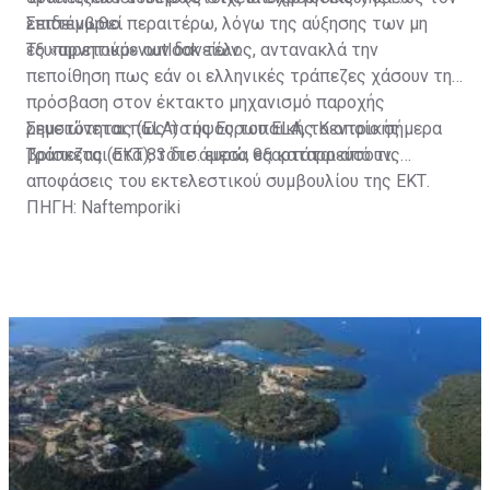
Σεπτέμβριο.
επιδεινωθεί περαιτέρω, λόγω της αύξησης των μη
εξυπηρετούμενων δανείων.
Το «αρνητικό» outlοοk τέλος, αντανακλά την
πεποίθηση πως εάν οι ελληνικές τράπεζες χάσουν την
πρόσβαση στον έκτακτο μηχανισμό παροχής
ρευστότητας (ΕLA) της Ευρωπαϊκής Κεντρικής
Σημειώνεται πως το ύψος του ELA, το οποίο σήμερα
Τράπεζας (ΕΚΤ), τότε άμεσα θα καταρρεύσουν.
βρίσκεται στα 83 δισ. ευρώ, εξαρτάται από τις
αποφάσεις του εκτελεστικού συμβουλίου της ΕΚΤ.
ΠΗΓΗ: Naftemporiki