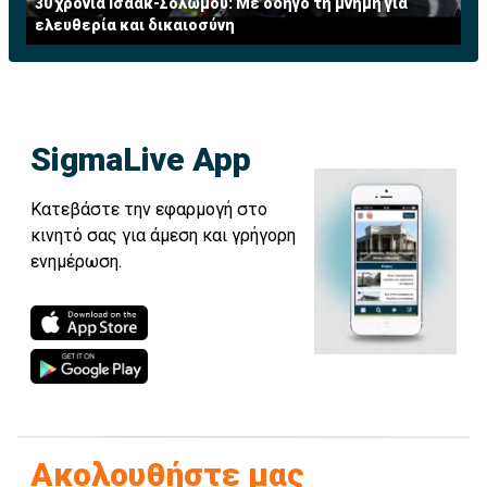
30 χρόνια Ισάακ-Σολωμού: Με οδηγό τη μνήμη για
του χθες τελείωσαν, προχωράμε οριστικά στην
ελευθερία και δικαιοσύνη
Ελλάδα της ανάπτυξης».
SigmaLive App
Κατεβάστε την εφαρμογή στο
κινητό σας για άμεση και γρήγορη
ενημέρωση.
Ακολουθήστε μας