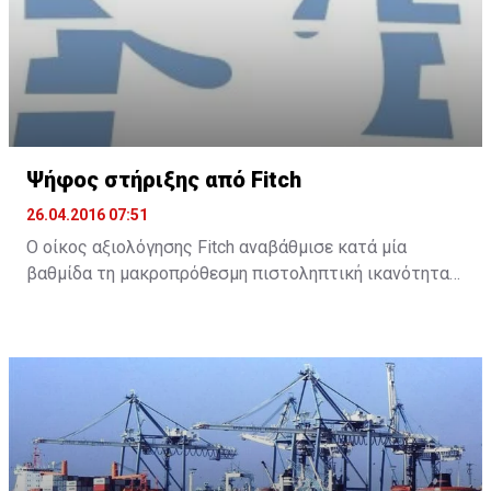
Ψήφος στήριξης από Fitch
26.04.2016 07:51
Ο οίκος αξιολόγησης Fitch αναβάθμισε κατά μία
βαθμίδα τη μακροπρόθεσμη πιστοληπτική ικανότητα
της Τράπεζας Κύπρου και της Ελληνικής Τράπεζας, με
σταθερή προοπτική και για τις δύο τράπεζες.
Συγκεκριμένα, ο Fitch ανακοίνωσε ότι αναβάθμισε την
Τράπεζα Κύπρου στο B- από CCC και την Ελληνική σε B
από B-.
Σύμφωνα με την ανακοίνωσή του, ο οίκος αναμένει