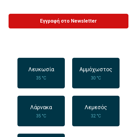
Εγγραφή στο Newsletter
Λευκωσία
Αμμόχωστος
35 °C
30 °C
Λάρνακα
Λεμεσός
35 °C
32 °C