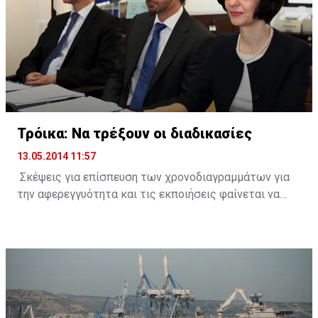
οπωσδήποτε συμπεριφορά από μέρους των όσων
είχαν την ευθύνη του χρηματοπιστωτικού συστήματος
της χώρας - έχει περατώσει σε συντομότατο χρόνο,
λαμβάνοντας υπόψη την πολυπλοκότητα του θέματος,
μια έρευνα με συγκεκριμένα πορίσματα τα οποία,
χωρίς αμφιβολία, είμαι βέβαιος ότι θα βοηθήσουν και
τον φέροντα την ευθύνη, τον Γενικό Εισαγγελέα, για
δίωξη και τιμωρία των όσων ενέχονται στο έγκλημα
Τρόικα: Να τρέξουν οι διαδικασίες
κατά της οικονομίας του τόπου».
13.05.2014 11:57
Σκέψεις για επίσπευση των χρονοδιαγραμμάτων για
την αφερεγγυότητα και τις εκποιήσεις φαίνεται να
κάνουν οι δανειστές, λόγω της επιτάχυνσης του
ρυθμού αύξησης των μη εξυπηρετούμενων δανείων
(ΜΕΔ).
Πηγές από την Τρόικα δήλωσαν στο ΚΥΠΕ πως τόσο οι
μακροοικονομικές όσο και οι δημοσιονομικές
εξελίξεις είναι καλύτερες απ` ότι ανέμεναν οι