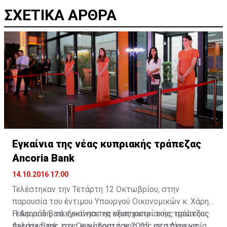
ΣΧΕΤΙΚΑ ΑΡΘΡΑ
Εγκαίνια της νέας κυπριακής τράπεζας
Ancoria Bank
14.10.2016 17:00
Τελέστηκαν την Τετάρτη 12 Οκτωβρίου, στην
παρουσία του έντιμου Υπουργού Οικονομικών κ. Χάρη
Γεωργιάδη, τα εγκαίνια της νέας κυπριακής τράπεζας
Η Ancoria Bank ξεκίνησε να εξυπηρετεί τους πρώτους
Ancoria Bank, στις εγκαταστάσεις της στη Λευκωσία,
πελάτες της τον Οκτώβριο του 2015, με στόχο να