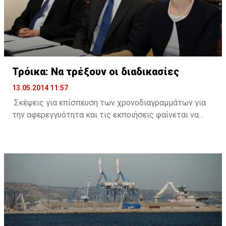
της χώρας - έχει περατώσει σε συντομότατο χρόνο,
λαμβάνοντας υπόψη την πολυπλοκότητα του θέματος,
μια έρευνα με συγκεκριμένα πορίσματα τα οποία,
χωρίς αμφιβολία, είμαι βέβαιος ότι θα βοηθήσουν και
τον φέροντα την ευθύνη, τον Γενικό Εισαγγελέα, για
δίωξη και τιμωρία των όσων ενέχονται στο έγκλημα
Τρόικα: Να τρέξουν οι διαδικασίες
κατά της οικονομίας του τόπου».
13.05.2014 11:57
Σκέψεις για επίσπευση των χρονοδιαγραμμάτων για
την αφερεγγυότητα και τις εκποιήσεις φαίνεται να
κάνουν οι δανειστές, λόγω της επιτάχυνσης του
ρυθμού αύξησης των μη εξυπηρετούμενων δανείων
(ΜΕΔ).
Πηγές από την Τρόικα δήλωσαν στο ΚΥΠΕ πως τόσο οι
μακροοικονομικές όσο και οι δημοσιονομικές
εξελίξεις είναι καλύτερες απ` ότι ανέμεναν οι
δανειστές και ως εκ τούτου δεν δικαιολογείται η
αύξηση των ΜΕΔ.