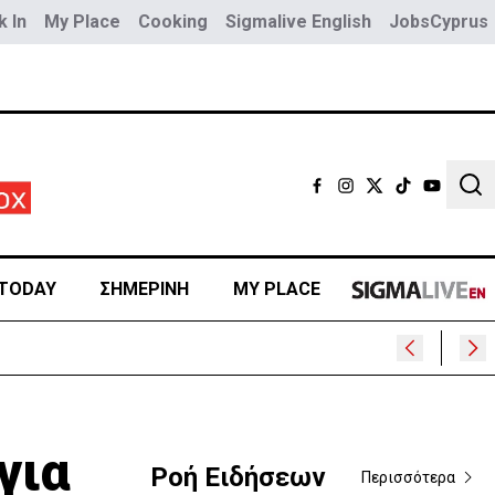
 In
My Place
Cooking
Sigmalive English
JobsCyprus
Sear
TODAY
ΣΗΜΕΡΙΝΗ
MY PLACE
για
Ροή Ειδήσεων
Περισσότερα