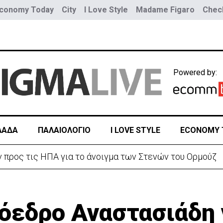
conomy Today
City
I Love Style
Madame Figaro
Check
Powered by:
ΛΑΔΑ
ΠΑΛΑΙΟΛΟΓΙΟ
I LOVE STYLE
ECONOMY 
ε αυξημένη υγρασία -«Στα παράλια είναι δύσκολα»
όεδρο Αναστασιάδη 