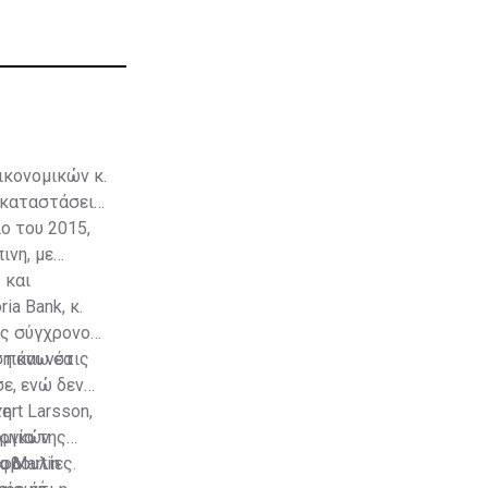
ικονομικών κ.
εγκαταστάσεις
ο του 2015,
ινη, με
 και
a Bank, κ.
ός σύγχρονου
η και νέα
ς πάνω στις
ε, ενώ δεν
ert Larsson,
τη
ομικών
ργία της
οβουλίες.
ήφο
. Martin