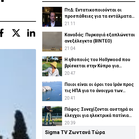
ΠτΔ: Εντατικοποιούνται οι
προσπάθειες για τα εντάλματα
σύλληψης Ισαάκ-Σολωμού
21:11
Καναδάς: Πυρκαγιά εξαπλώνεται
ανεξέλεγκτα (ΒΙΝΤΕΟ)
21:04
Η ηθοποιός του Hollywood που
βρίσκεται στην Κύπρο για
διακοπές
20:47
Ποιοι είναι οι όροι του Ιράν προς
τις ΗΠΑ για το άνοιγμα των
Στενών του Ορμούζ
20:41
Πάφος: Συνεχίζονται αυστηρά οι
έλεγχοι για ηλεκτρικά πατίνια
στους πεζόδρομους
20:39
Sigma TV Ζωντανά Τώρα
Λίβανος: Ισραηλινά στρατεύματα