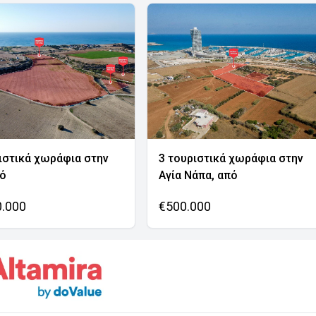
ιστικά χωράφια στην
3 τουριστικά χωράφια στην
νό
Αγία Νάπα, από
0.000
€500.000