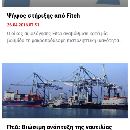
Ψήφος στήριξης από Fitch
26.04.2016 07:51
Ο οίκος αξιολόγησης Fitch αναβάθμισε κατά μία
βαθμίδα τη μακροπρόθεσμη πιστοληπτική ικανότητα
της Τράπεζας Κύπρου και της Ελληνικής Τράπεζας, με
σταθερή προοπτική και για τις δύο τράπεζες.
Συγκεκριμένα, ο Fitch ανακοίνωσε ότι αναβάθμισε την
Τράπεζα Κύπρου στο B- από CCC και την Ελληνική σε B
από B-.
Σύμφωνα με την ανακοίνωσή του, ο οίκος αναμένει
πως «κάποια βελτίωση στο οικονομικό περιβάλλον
στην Κύπρο και η εφαρμογή των μεταρρυθμίσεων του
πλαισίου αφερεγγυότητας θα στηρίξει τις
προσπάθειες εγχώριων τραπεζών να διαχειριστούν
ΠτΔ: Βιώσιμη ανάπτυξη της ναυτιλίας