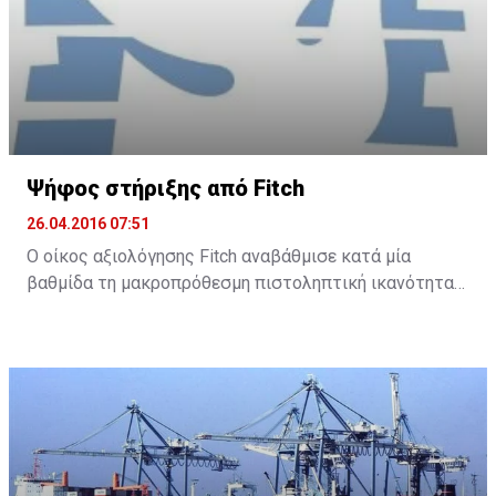
Ψήφος στήριξης από Fitch
26.04.2016 07:51
Ο οίκος αξιολόγησης Fitch αναβάθμισε κατά μία
βαθμίδα τη μακροπρόθεσμη πιστοληπτική ικανότητα
της Τράπεζας Κύπρου και της Ελληνικής Τράπεζας, με
σταθερή προοπτική και για τις δύο τράπεζες.
Συγκεκριμένα, ο Fitch ανακοίνωσε ότι αναβάθμισε την
Τράπεζα Κύπρου στο B- από CCC και την Ελληνική σε B
από B-.
Σύμφωνα με την ανακοίνωσή του, ο οίκος αναμένει