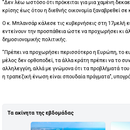
"Δεν λέω ωστόσο ότι πρόκειται για μια χαμένη δεκαε
κρίσης έως ότου η διεθνής οικονομία ξαναβρεθεί σε 
Ο κ. Μπλανσάρ κάλεσε τις κυβερνήσεις στη 17μελή 
εντείνουν την προσπάθεια ώστε να προχωρήσει κι άλ
δημοσιονομικής πολιτικής.
"Πρέπει να προχωρήσει περισσότερο η Ευρώπη, το ευρ
μέλος δεν ορθοποδεί, τα άλλα κράτη πρέπει να το συ
αλληλεγγύη, αλλά με γνώμονα ότι τα προβλήματά του μ
η τραπεζική ένωση είναι σπουδαία πράγματα", υπογρ
Τα ακίνητα της εβδομάδας