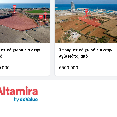
ιστικά χωράφια στην
3 τουριστικά χωράφια στην
νό
Αγία Νάπα, από
0.000
€500.000