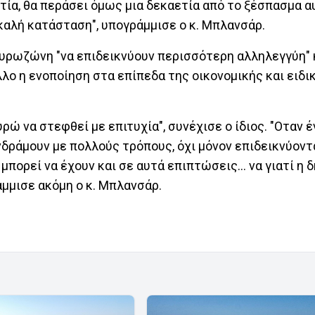
τία, θα περάσει όμως μια δεκαετία από το ξέσπασμα α
καλή κατάσταση", υπογράμμισε ο κ. Μπλανσάρ.
ευρωζώνη "να επιδεικνύουν περισσότερη αλληλεγγύη" 
λο η ενοποίηση στα επίπεδα της οικονομικής και ειδ
ώ να στεφθεί με επιτυχία", συνέχισε ο ίδιος. "Οταν έ
νδράμουν με πολλούς τρόπους, όχι μόνον επιδεικνύοντ
πορεί να έχουν και σε αυτά επιπτώσεις... να γιατί η 
άμμισε ακόμη ο κ. Μπλανσάρ.