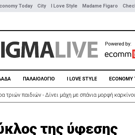
conomy Today
City
I Love Style
Madame Figaro
Check
Powered by:
ΛΑΔΑ
ΠΑΛΑΙΟΛΟΓΙΟ
I LOVE STYLE
ECONOMY 
ύο τραμ - Τουλάχιστον 25 τραυματίες, οι 7 σοβαρά
ύκλος της ύφεσης