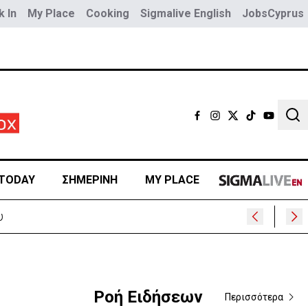
 In
My Place
Cooking
Sigmalive English
JobsCyprus
Sear
TODAY
ΣΗΜΕΡΙΝΗ
MY PLACE
Ροή Ειδήσεων
Περισσότερα