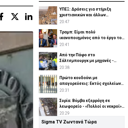
ΥΠΕΞ: Δράσεις για στήριξη
χριστιανικών και άλλων
κοινοτήτων στη Μέση Ανατολή
20:47
Τραμπ: Είμαι πολύ
ικανοποιημένος από το έργο του
Χέγκσεθ στο Υπ. Άμυνας
20:41
Από την Πάφο στο
Σάλτσμπουργκ με μηχανές -
6.000 χιλιόμετρα για την ομάδα
20:38
τους
Πρώτο κουδούνι με
απαγορεύσεις: Εκτός σχολείων
εμβλήματα κομμάτων και
20:31
ομάδων
Συρία: Βόμβα εξερράγη σε
λεωφορείο - «Πολλοί οι νεκροί»
(ΒΙΝΤΕΟ)
20:29
Sigma TV Ζωντανά Τώρα
Πρόεδρος ΚΟΑΕ: Θα κάνω ό,τι