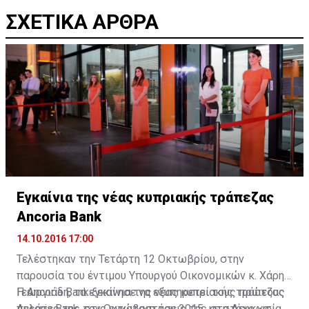
ΣΧΕΤΙΚΑ ΑΡΘΡΑ
Εγκαίνια της νέας κυπριακής τράπεζας
Ancoria Bank
14.10.2016 17:00
Τελέστηκαν την Τετάρτη 12 Οκτωβρίου, στην
παρουσία του έντιμου Υπουργού Οικονομικών κ. Χάρη
Γεωργιάδη, τα εγκαίνια της νέας κυπριακής τράπεζας
Η Ancoria Bank ξεκίνησε να εξυπηρετεί τους πρώτους
Ancoria Bank, στις εγκαταστάσεις της στη Λευκωσία,
πελάτες της τον Οκτώβριο του 2015, με στόχο να