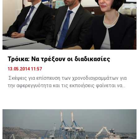
οπωσδήποτε συμπεριφορά από μέρους των όσων
είχαν την ευθύνη του χρηματοπιστωτικού συστήματος
της χώρας - έχει περατώσει σε συντομότατο χρόνο,
λαμβάνοντας υπόψη την πολυπλοκότητα του θέματος,
μια έρευνα με συγκεκριμένα πορίσματα τα οποία,
χωρίς αμφιβολία, είμαι βέβαιος ότι θα βοηθήσουν και
τον φέροντα την ευθύνη, τον Γενικό Εισαγγελέα, για
δίωξη και τιμωρία των όσων ενέχονται στο έγκλημα
Τρόικα: Να τρέξουν οι διαδικασίες
κατά της οικονομίας του τόπου».
13.05.2014 11:57
Σκέψεις για επίσπευση των χρονοδιαγραμμάτων για
την αφερεγγυότητα και τις εκποιήσεις φαίνεται να
κάνουν οι δανειστές, λόγω της επιτάχυνσης του
ρυθμού αύξησης των μη εξυπηρετούμενων δανείων
(ΜΕΔ).
Πηγές από την Τρόικα δήλωσαν στο ΚΥΠΕ πως τόσο οι
μακροοικονομικές όσο και οι δημοσιονομικές
εξελίξεις είναι καλύτερες απ` ότι ανέμεναν οι