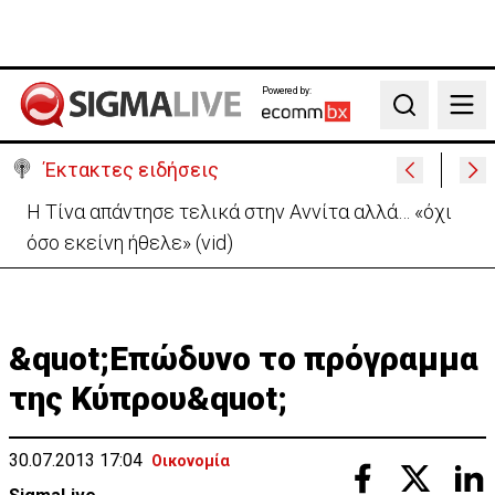
Powered by:
Search
Έκτακτες ειδήσεις
Στο «κίτρινο» η Κύπρος- Νέα προειδοποίηση για
εξαιρετικά υψηλές θερμοκρασίες
&quot;Επώδυνο το πρόγραμμα
της Κύπρου&quot;
30.07.2013 17:04
Οικονομία