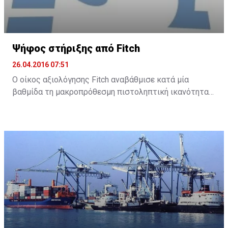
Ψήφος στήριξης από Fitch
26.04.2016 07:51
Ο οίκος αξιολόγησης Fitch αναβάθμισε κατά μία
βαθμίδα τη μακροπρόθεσμη πιστοληπτική ικανότητα
της Τράπεζας Κύπρου και της Ελληνικής Τράπεζας, με
σταθερή προοπτική και για τις δύο τράπεζες.
Συγκεκριμένα, ο Fitch ανακοίνωσε ότι αναβάθμισε την
Τράπεζα Κύπρου στο B- από CCC και την Ελληνική σε B
από B-.
Σύμφωνα με την ανακοίνωσή του, ο οίκος αναμένει
πως «κάποια βελτίωση στο οικονομικό περιβάλλον
στην Κύπρο και η εφαρμογή των μεταρρυθμίσεων του
πλαισίου αφερεγγυότητας θα στηρίξει τις