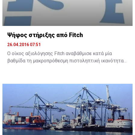
Ψήφος στήριξης από Fitch
26.04.2016 07:51
Ο οίκος αξιολόγησης Fitch αναβάθμισε κατά μία
βαθμίδα τη μακροπρόθεσμη πιστοληπτική ικανότητα
της Τράπεζας Κύπρου και της Ελληνικής Τράπεζας, με
σταθερή προοπτική και για τις δύο τράπεζες.
Συγκεκριμένα, ο Fitch ανακοίνωσε ότι αναβάθμισε την
Τράπεζα Κύπρου στο B- από CCC και την Ελληνική σε B
από B-.
Σύμφωνα με την ανακοίνωσή του, ο οίκος αναμένει
πως «κάποια βελτίωση στο οικονομικό περιβάλλον
στην Κύπρο και η εφαρμογή των μεταρρυθμίσεων του