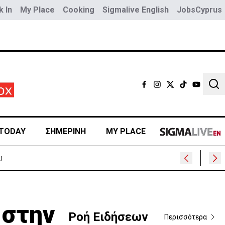
 In
My Place
Cooking
Sigmalive English
JobsCyprus
Sear
TODAY
ΣΗΜΕΡΙΝΗ
MY PLACE
 στην
Ροή Ειδήσεων
Περισσότερα