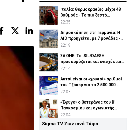
Ιταλία: Θερμοκρασίες μέχρι 48
βαθμούς - Το πιο ζεστό
καλοκαίρι των 100 χρόνων
22:35
Δημοσκόπηση στη Γερμανία: Η
AfD προηγείται με 7 μονάδες -
Διεύρυνε τη διαφορά
22:19
ΣΑ ΟΗΕ: Το ISIL/DAESH
προσαρμόζεται και ενισχύεται
στην Αφρική - Πώς απειλεί
22:14
Αυτοί είναι οι «χρυσοί» αριθμοί
του Τζόκερ για τα 2.500.000
ευρώ
22:07
«Έφυγε» ο βετεράνος του Β'
Παγκοσμίου και αγωνιστής
ΕΟΚΑ, Παύλος Μ. Κασάπης
22:04
Sigma TV Ζωντανά Τώρα
«Όχι» 9 χωρών σε ισχυρισμό