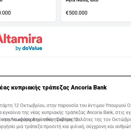
0.000
€500.000
νέας κυπριακής τράπεζας Ancoria Bank
τάρτη 12 Οκτωβρίου, στην παρουσία του έντιμου Υπουργού Ο
α εγκαίνια της νέας κυπριακής τράπεζας Ancoria Bank, στις 
, στη Λεωφόρο Δημοσθένη Σεβέρη 12.
κίνησε να εξυπηρετεί τους πρώτους πελάτες της τον Οκτώβρι
υργήσει μια τράπεζα προσιτή και φιλική, σύγχρονη και ανθρώπ