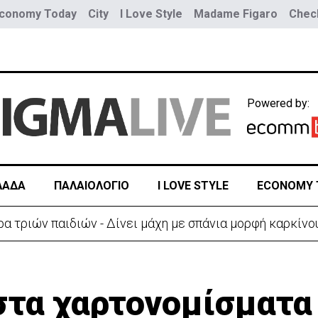
conomy Today
City
I Love Style
Madame Figaro
Check
Powered by:
ΛΑΔΑ
ΠΑΛΑΙΟΛΟΓΙΟ
I LOVE STYLE
ECONOMY 
ύο τραμ - Τουλάχιστον 25 τραυματίες, οι 7 σοβαρά
τα χαρτονομίσματα