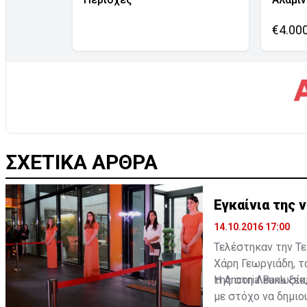
€4.00
ΣΧΕΤΙΚΑ ΑΡΘΡΑ
Εγκαίνια της 
14.10.2016 17:00
Τελέστηκαν την Τε
Χάρη Γεωργιάδη, τ
της στη Λευκωσία
Η Ancoria Bank ξε
με στόχο να δημιο