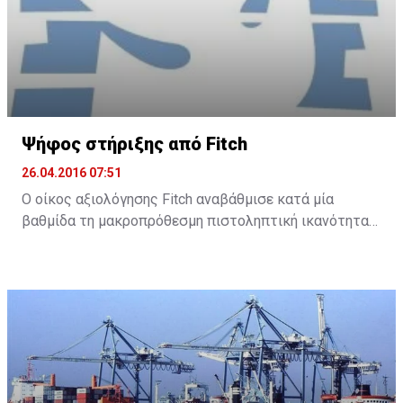
Ψήφος στήριξης από Fitch
26.04.2016 07:51
Ο οίκος αξιολόγησης Fitch αναβάθμισε κατά μία
βαθμίδα τη μακροπρόθεσμη πιστοληπτική ικανότητα
της Τράπεζας Κύπρου και της Ελληνικής Τράπεζας, με
σταθερή προοπτική και για τις δύο τράπεζες.
Συγκεκριμένα, ο Fitch ανακοίνωσε ότι αναβάθμισε την
Τράπεζα Κύπρου στο B- από CCC και την Ελληνική σε B
από B-.
Σύμφωνα με την ανακοίνωσή του, ο οίκος αναμένει