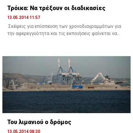
δίωξη και τιμωρία των όσων ενέχονται στο έγκλημα
Τρόικα: Να τρέξουν οι διαδικασίες
κατά της οικονομίας του τόπου».
13.05.2014 11:57
Σκέψεις για επίσπευση των χρονοδιαγραμμάτων για
την αφερεγγυότητα και τις εκποιήσεις φαίνεται να
κάνουν οι δανειστές, λόγω της επιτάχυνσης του
ρυθμού αύξησης των μη εξυπηρετούμενων δανείων
(ΜΕΔ).
Πηγές από την Τρόικα δήλωσαν στο ΚΥΠΕ πως τόσο οι
μακροοικονομικές όσο και οι δημοσιονομικές
εξελίξεις είναι καλύτερες απ` ότι ανέμεναν οι
δανειστές και ως εκ τούτου δεν δικαιολογείται η
αύξηση των ΜΕΔ.
Οι δανειολήπτες, εκτιμάται, φαίνεται ότι έχουν
επαναπαυτεί από το ότι το νέο θεσμικό πλαίσιο τόσο
Του λιμανιού ο δρόμος
για τις εκποιήσεις όσο και για την αφερεγγυότητα
13.05.2014 08:30