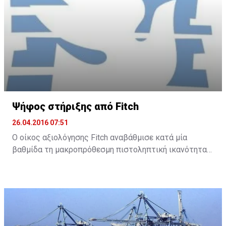
Ψήφος στήριξης από Fitch
26.04.2016 07:51
Ο οίκος αξιολόγησης Fitch αναβάθμισε κατά μία
βαθμίδα τη μακροπρόθεσμη πιστοληπτική ικανότητα
της Τράπεζας Κύπρου και της Ελληνικής Τράπεζας, με
σταθερή προοπτική και για τις δύο τράπεζες.
Συγκεκριμένα, ο Fitch ανακοίνωσε ότι αναβάθμισε την
Τράπεζα Κύπρου στο B- από CCC και την Ελληνική σε B
από B-.