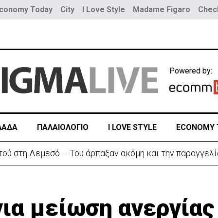
conomy Today
City
I Love Style
Madame Figaro
Check
Powered by:
ΛΑΔΑ
ΠΑΛΑΙΟΛΟΓΙΟ
I LOVE STYLE
ECONOMY 
η διπλωματική κόντρα για το Σένγκεν
για μείωση ανεργίας