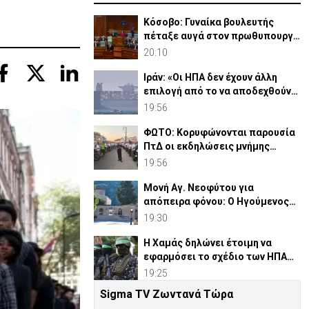
Κόσοβο: Γυναίκα βουλευτής
πέταξε αυγά στον πρωθυπουργό
στο κοινοβούλιο(ΒΙΝΤΕΟ)
20:10
Ιράν: «Οι ΗΠΑ δεν έχουν άλλη
επιλογή από το να αποδεχθούν
τη νέα κατάσταση»
19:56
ΦΩΤΟ: Κορυφώνονται παρουσία
ΠτΔ οι εκδηλώσεις μνήμης
Ισαάκ-Σολωμού
19:56
Μονή Αγ. Νεοφύτου για
απόπειρα φόνου: Ο Ηγούμενος
επέδειξε «ιδιαίτερη υπομονή»
19:30
Η Χαμάς δηλώνει έτοιμη να
εφαρμόσει το σχέδιο των ΗΠΑ
για τη Γάζα
19:25
Sigma TV Ζωντανά Τώρα
Ανησυχία στις χώρες του Κόλπου