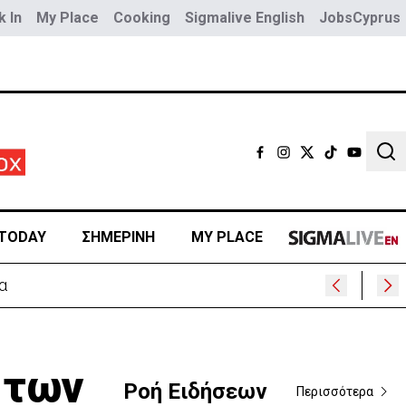
 In
My Place
Cooking
Sigmalive English
JobsCyprus
Sear
TODAY
ΣΗΜΕΡΙΝΗ
MY PLACE
 των
Ροή Ειδήσεων
Περισσότερα