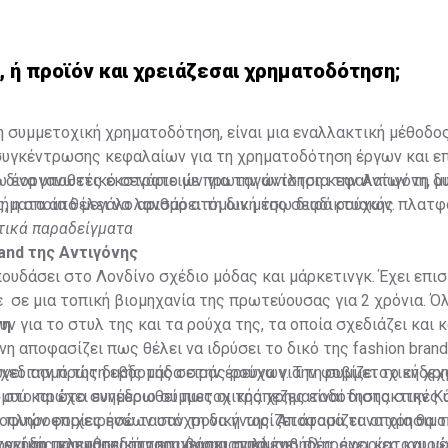
ς σύνθεσης προδιαγράφουν την επιτυχία της στρατηγικής κα
 τράπεζα».
α, ή προϊόν και χρειάζεσαι χρηματοδότηση;
 η συμμετοχική χρηματοδότηση, είναι μια εναλλακτική μέθοδο
υγκέντρωσης κεφαλαίων για τη χρηματοδότηση έργων και ε
ς διοργανωτές εκστρατειών για την άντληση κεφαλαίων τη δ
 ένα υποθετικό σενάριο με πρωταγωνίστρια την Αντιγόνη, μι
ήματα από μεγάλο αριθμό ατόμων μέσω διαδικτυακής πλατφ
, η οποία θέλει να λανσάρει τη δική της σειρά ρούχων.
τικά παραδείγματα
rand της Αντιγόνης
πουδάσει στο Λονδίνο σχέδιο μόδας και μάρκετινγκ. Έχει επι
 σε μια τοπική βιομηχανία της πρωτεύουσας για 2 χρόνια. Όλ
υν για το στυλ της και τα ρούχα της, τα οποία σχεδιάζει και 
νη
νη αποφασίζει πως θέλει να ιδρύσει το δικό της fashion brand
εδιασμό της δικής της σειράς ρούχων. Την φοβίζει το ενδε
νει την πρώτη εβδομάδα στην έρευνα για τη συμμετοχική χρ
μού και έχει ενημερωθεί πως οι τράπεζες είναι διστακτικές 
ς στο πρώτο συνέδριο συμμετοχικής χρηματοδότησης στην Κ
φυών επιχειρήσεων σαν τη δική της. Αποφασίζει να χρησιμο
ς πληροφορίες ενώ ταυτόχρονα γνωρίζει άτομα τα οποία θα 
τοχικής χρηματοδότησης βάσει ανταμοιβής.
χει ήδη μελετήσει την επιχειρηματική της ιδέα, έχει κατοχυρ
ργεί το προωθητικό της μήνυμα, συλλέγει πληροφορίες και με