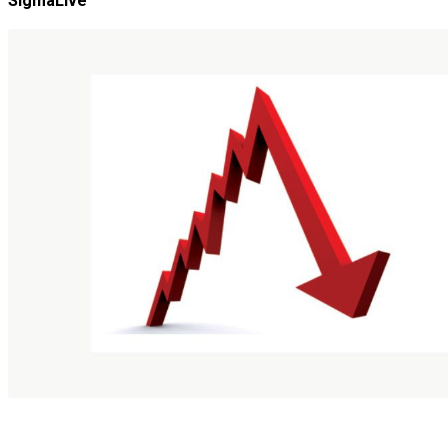
SigmaLive