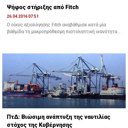
Ψήφος στήριξης από Fitch
26.04.2016 07:51
Ο οίκος αξιολόγησης Fitch αναβάθμισε κατά μία
βαθμίδα τη μακροπρόθεσμη πιστοληπτική ικανότητα
της Τράπεζας Κύπρου και της Ελληνικής Τράπεζας, με
σταθερή προοπτική και για τις δύο τράπεζες.
Συγκεκριμένα, ο Fitch ανακοίνωσε ότι αναβάθμισε την
Τράπεζα Κύπρου στο B- από CCC και την Ελληνική σε B
από B-.
Σύμφωνα με την ανακοίνωσή του, ο οίκος αναμένει
πως «κάποια βελτίωση στο οικονομικό περιβάλλον
στην Κύπρο και η εφαρμογή των μεταρρυθμίσεων του
πλαισίου αφερεγγυότητας θα στηρίξει τις
προσπάθειες εγχώριων τραπεζών να διαχειριστούν
ΠτΔ: Βιώσιμη ανάπτυξη της ναυτιλίας
και να μειώσουν τον μεγάλο όγκο μη εξυπηρετούμενων
στόχος της Κυβέρνησης
δανείων και να ενισχύσουν τις ανακτήσεις».