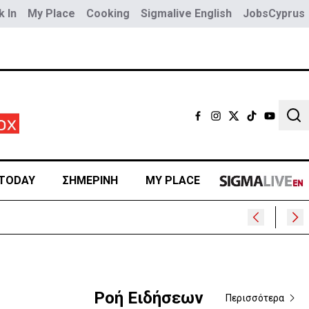
 In
My Place
Cooking
Sigmalive English
JobsCyprus
Sear
TODAY
ΣΗΜΕΡΙΝΗ
MY PLACE
 της
Ροή Ειδήσεων
Περισσότερα