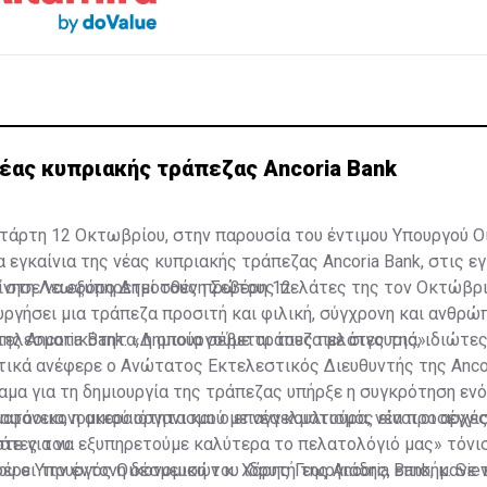
νέας κυπριακής τράπεζας Ancoria Bank
τάρτη 12 Οκτωβρίου, στην παρουσία του έντιμου Υπουργού Ο
α εγκαίνια της νέας κυπριακής τράπεζας Ancoria Bank, στις 
, στη Λεωφόρο Δημοσθένη Σεβέρη 12.
κίνησε να εξυπηρετεί τους πρώτους πελάτες της τον Οκτώβρι
υργήσει μια τράπεζα προσιτή και φιλική, σύγχρονη και ανθρώπ
τελεσματικότητα, η οποία σέβεται τους πελάτες της, ιδιώτες
ης Ancoria Bank: «Δημιουργούμε τράπεζα με σιγουριά».
κά ανέφερε ο Ανώτατος Εκτελεστικός Διευθυντής της Ancori
ραμα για τη δημιουργία της τράπεζας υπήρξε η συγκρότηση εν
ματοοικονομικού οργανισμού με νέα κουλτούρα, νέα προσέγγισ
διαφάνεια, η ακεραιότητα και ο επαγγελματισμός είναι οι αρχέ
άτες του.
τε για να εξυπηρετούμε καλύτερα το πελατολόγιό μας» τόνισ
ρει την έντονη δέσμευση του ιδρυτή της Ancoria Bank, κ. Siev
ου ο Υπουργός Οικονομικών κ. Χάρης Γεωργιάδης, επισήμανε 