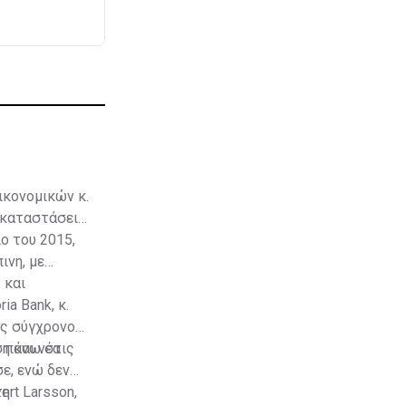
ικονομικών κ.
εγκαταστάσεις
ο του 2015,
ινη, με
 και
a Bank, κ.
ός σύγχρονου
η και νέα
ς πάνω στις
ε, ενώ δεν
ert Larsson,
τη