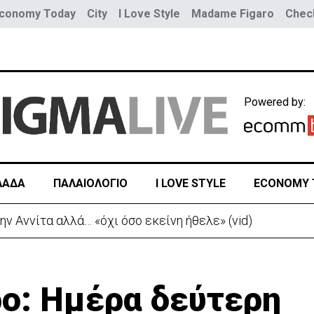
conomy Today
City
I Love Style
Madame Figaro
Check
Powered by:
ΛΑΔΑ
ΠΑΛΑΙΟΛΟΓΙΟ
I LOVE STYLE
ECONOMY 
ώ κατόπιν δικής μου επιλογής»-Η μακροσκελής ομιλία
ρο: Ημέρα δεύτερη