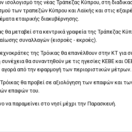
 ισολογισμό της νέας Τράπεζας Κύπρου, στη διαδικασ
σμού των τραπεζών Κύπρου και Λαϊκής και στις εξαιρ
έματα εταιρικής διακυβέρνησης.
κας θα μεταβεί στα κεντρικά γραφεία της Τράπεζας Κύ
αίωσης συναλλαγών (εισροές - εκροές).
 τεχνοκράτες της Τρόικας θα επανέλθουν στην ΚΤ για 
συνέχεια θα συναντηθούν με τις ηγεσίες ΚΕΒΕ και ΟΕΒ
 αγορά από την εφαρμογή των περιοριστικών μέτρων.
 Τρόικας θα προβεί σε αξιολόγηση των επαφών και τω
νών επαφών του.
ο να παραμείνει στο νησί μέχρι την Παρασκευή.