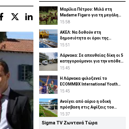
Μαρίλια Πέτρου: Μιλά στη
Madame Figaro για τη μεγάλη
της αγάπη, τα άλογα
15:58
ΑΚΕΛ: Να δοθούν στη
δημοσιότητα οι όροι της
συμφωνίας με τη Meridiam
15:51
Λάρνακα: Σε απευθείας δίκη οι 5
κατηγορούμενοι για την υπόθεση
τρομοκρατίας
15:45
Η Λάρνακα φιλοξενεί το
ECOMMBX International Youth
Basketball Tournament Vol.2
15:45
Ανοίγει από αύριο η οδική
πρόσβαση στις Αφίξεις του
Αεροδρομίου Λάρνακας
15:37
Sigma TV Ζωντανά Τώρα
ΑΚΕΛ για Κεντρικές Φυλακές: