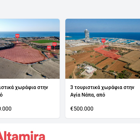
ιστικά χωράφια στην
3 τουριστικά χωράφια στην
νό
Αγία Νάπα, από
0.000
€500.000