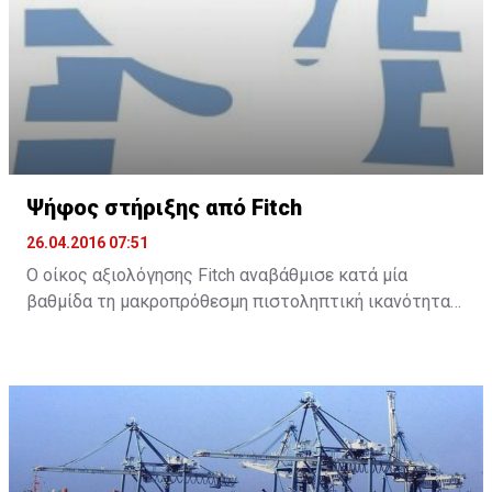
Ψήφος στήριξης από Fitch
26.04.2016 07:51
Ο οίκος αξιολόγησης Fitch αναβάθμισε κατά μία
βαθμίδα τη μακροπρόθεσμη πιστοληπτική ικανότητα
της Τράπεζας Κύπρου και της Ελληνικής Τράπεζας, με
σταθερή προοπτική και για τις δύο τράπεζες.
Συγκεκριμένα, ο Fitch ανακοίνωσε ότι αναβάθμισε την
Τράπεζα Κύπρου στο B- από CCC και την Ελληνική σε B
από B-.