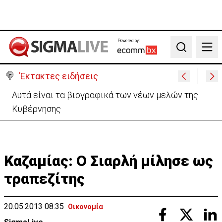
Powered by:
Search
Έκτακτες ειδήσεις
Χειροπέδες σε 37χρονο-Παρίστανε τον εισαγωγέα
αυτοκινήτων και άρπαξε €827,400
Καζαμίας: Ο Σιαρλή μίλησε ως
τραπεζίτης
20.05.2013 08:35
Οικονομία