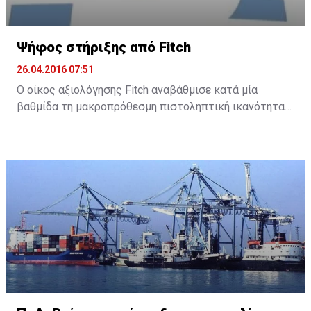
Ψήφος στήριξης από Fitch
26.04.2016 07:51
Ο οίκος αξιολόγησης Fitch αναβάθμισε κατά μία
βαθμίδα τη μακροπρόθεσμη πιστοληπτική ικανότητα
της Τράπεζας Κύπρου και της Ελληνικής Τράπεζας, με
σταθερή προοπτική και για τις δύο τράπεζες.
Συγκεκριμένα, ο Fitch ανακοίνωσε ότι αναβάθμισε την
Τράπεζα Κύπρου στο B- από CCC και την Ελληνική σε B
από B-.
Σύμφωνα με την ανακοίνωσή του, ο οίκος αναμένει
πως «κάποια βελτίωση στο οικονομικό περιβάλλον
στην Κύπρο και η εφαρμογή των μεταρρυθμίσεων του
πλαισίου αφερεγγυότητας θα στηρίξει τις
προσπάθειες εγχώριων τραπεζών να διαχειριστούν