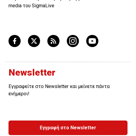
Επιπλέον, το ΚΕΒΕ έθεσε θέμα αλλαγών στο ωράριο
media του SigmaLive
λειτουργίας της δημόσιας υπηρεσίας και στους
κανονισμούς εξυπηρέτησης του ιδιωτικού τομέα ώστε
να λειτουργήσει πιο αποτελεσματικά η ιδιωτική
οικονομία.
Newsletter
Εγγραφείτε στο Newsletter και μείνετε πάντα
ενήμεροι!
Εγγραφή στο Newsletter