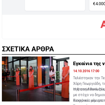
€4.00
ΣΧΕΤΙΚΑ ΑΡΘΡΑ
Εγκαίνια της 
14.10.2016 17:00
Τελέστηκαν την Τε
Χάρη Γεωργιάδη, τ
της στη Λευκωσία
Η Ancoria Bank ξε
με στόχο να δημιο
διαφάνεια και απο
Κεντρικό μήνυμα τ