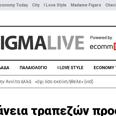
conomy Today
City
I Love Style
Madame Figaro
Check
Powered by:
ΛΑΔΑ
ΠΑΛΑΙΟΛΟΓΙΟ
I LOVE STYLE
ECONOMY 
ώ κατόπιν δικής μου επιλογής»-Η μακροσκελής ομιλία
νεια τραπεζών προ