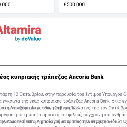
0.000
€500.000
νέας κυπριακής τράπεζας Ancoria Bank
τάρτη 12 Οκτωβρίου, στην παρουσία του έντιμου Υπουργού Ο
α εγκαίνια της νέας κυπριακής τράπεζας Ancoria Bank, στις 
, στη Λεωφόρο Δημοσθένη Σεβέρη 12.
κίνησε να εξυπηρετεί τους πρώτους πελάτες της τον Οκτώβρι
υργήσει μια τράπεζα προσιτή και φιλική, σύγχρονη και ανθρώπ
τελεσματικότητα, η οποία σέβεται τους πελάτες της, ιδιώτες
ης Ancoria Bank: «Δημιουργούμε τράπεζα με σιγουριά».