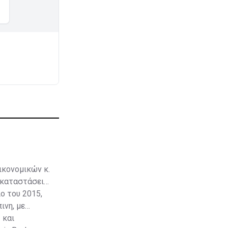
ικονομικών κ.
εγκαταστάσεις
ο του 2015,
ινη, με
 και