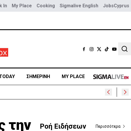
 In
My Place
Cooking
Sigmalive English
JobsCyprus
Sear
TODAY
ΣΗΜΕΡΙΝΗ
MY PLACE
 της
ς την
Ροή Ειδήσεων
Περισσότερα