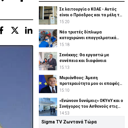
Σε λειτουργία ο ΚΟΑΕ - Αυτός
είναι ο Πρόεδρος και τα μέλη του
συμβουλίου του
15:20
Νέο τριετές δίπλωμα
κατοχυρώνει επαγγελματικά
τους Διασώστες στην Κύπρο
15:18
Σενέκκης: Θα εργαστώ με
συνέπεια και διαφάνεια
15:13
Μυριάνθους: Άμεση
προτεραιότητα μου οι επαφές
με Υπουργεία και φορείς
15:10
«Ενώνουν δυνάμεις» ΟΚΥπΥ και ο
Συνήγορος του Ασθενούς στις
υπηρεσίες υγείας
14:53
Sigma TV Ζωντανά Τώρα
Δημοσκόπηση: Οι Αμερικανοί