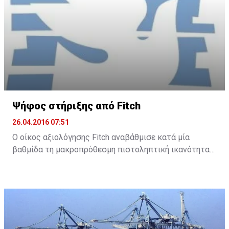
Ψήφος στήριξης από Fitch
26.04.2016 07:51
Ο οίκος αξιολόγησης Fitch αναβάθμισε κατά μία
βαθμίδα τη μακροπρόθεσμη πιστοληπτική ικανότητα
της Τράπεζας Κύπρου και της Ελληνικής Τράπεζας, με
σταθερή προοπτική και για τις δύο τράπεζες.
Συγκεκριμένα, ο Fitch ανακοίνωσε ότι αναβάθμισε την
Τράπεζα Κύπρου στο B- από CCC και την Ελληνική σε B
από B-.