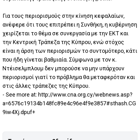
Για τους περιορισμούς στην κίνηση κεφαλαίων,
ανέφερε ότι τους επιτρέπει η Συνθήκη, η κυβέρνηση
χειρίζεται το θέμα σε συνεργασία με την ΕΚΤ και
την Κεντρική Τράπεζα της Κύπρου, ενώ στόχος
είναι η άρση των περιορισμών το συντομότερο, κάτι
που ήδη γίνεται βαθμιαία. Σύμφωνα με τον κ.
Ντέισελμπλουμ δεν μπορούσε να μην υπάρχουν
περιορισμοί γιατί το πρόβλημα θα μεταφερόταν και
στις άλλες τράπεζες της Κύπρου.
- See more at: http://www.cna.org.cy/webnews.asp?
a=6576c19134b148fc89e4c96e4f9e3857#sthash.CG
9iw4Xj.dpuf+