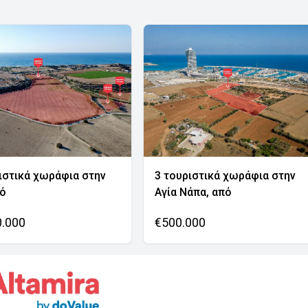
ιστικά χωράφια στην
3 τουριστικά χωράφια στην
νό
Αγία Νάπα, από
0.000
€500.000