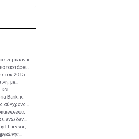
ικονομικών κ.
εγκαταστάσεις
ο του 2015,
ινη, με
 και
a Bank, κ.
ός σύγχρονου
η και νέα
ς πάνω στις
ε, ενώ δεν
ert Larsson,
τη
ομικών
ργία της