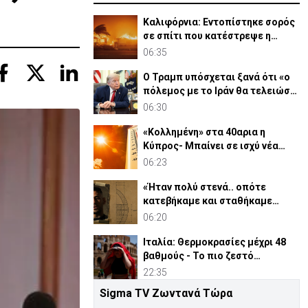
Καλιφόρνια: Εντοπίστηκε σορός
σε σπίτι που κατέστρεψε η
μεγάλη πυρκαγιά
06:35
Ο Τραμπ υπόσχεται ξανά ότι «ο
πόλεμος με το Ιράν θα τελειώσει
σύντομα»
06:30
«Κολλημένη» στα 40αρια η
Κύπρος- Μπαίνει σε ισχύ νέα
κίτρινη προειδοποίηση
06:23
«Ήταν πολύ στενά.. οπότε
κατεβήκαμε και σταθήκαμε
ακριβώς πάνω απ’ το πτώμα»
06:20
Ιταλία: Θερμοκρασίες μέχρι 48
βαθμούς - Το πιο ζεστό
καλοκαίρι των 100 χρόνων
22:35
Sigma TV Ζωντανά Τώρα
Δημοσκόπηση στη Γερμανία: Η