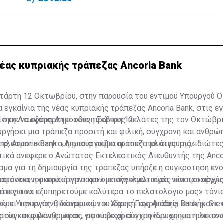
νέας κυπριακής τράπεζας Ancoria Bank
τάρτη 12 Οκτωβρίου, στην παρουσία του έντιμου Υπουργού Ο
α εγκαίνια της νέας κυπριακής τράπεζας Ancoria Bank, στις 
, στη Λεωφόρο Δημοσθένη Σεβέρη 12.
κίνησε να εξυπηρετεί τους πρώτους πελάτες της τον Οκτώβρι
υργήσει μια τράπεζα προσιτή και φιλική, σύγχρονη και ανθρώπ
τελεσματικότητα, η οποία σέβεται τους πελάτες της, ιδιώτες
ης Ancoria Bank: «Δημιουργούμε τράπεζα με σιγουριά».
κά ανέφερε ο Ανώτατος Εκτελεστικός Διευθυντής της Ancori
ραμα για τη δημιουργία της τράπεζας υπήρξε η συγκρότηση εν
ματοοικονομικού οργανισμού με νέα κουλτούρα, νέα προσέγγισ
διαφάνεια, η ακεραιότητα και ο επαγγελματισμός είναι οι αρχέ
άτες του.
τε για να εξυπηρετούμε καλύτερα το πελατολόγιό μας» τόνισ
ρει την έντονη δέσμευση του ιδρυτή της Ancoria Bank, κ. Siev
ου ο Υπουργός Οικονομικών κ. Χάρης Γεωργιάδης, επισήμανε 
ματία και φιλάνθρωπου, για παροχή σύγχρονων χρηματοοικον
 συγκεκριμένης μέρας, αφού θεωρεί ότι η ίδρυση και η λειτου