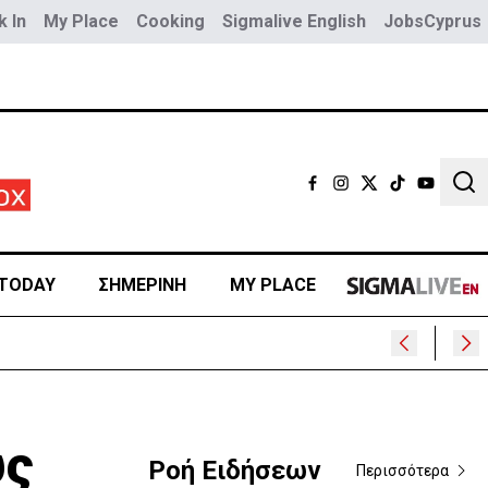
 In
My Place
Cooking
Sigmalive English
JobsCyprus
Sear
TODAY
ΣΗΜΕΡΙΝΗ
MY PLACE
υ
υς
Ροή Ειδήσεων
Περισσότερα