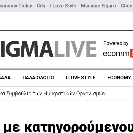
conomy Today
City
I Love Style
Madame Figaro
Check
Powered by:
ΛΑΔΑ
ΠΑΛΑΙΟΛΟΓΙΟ
I LOVE STYLE
ECONOMY 
α τριών παιδιών - Δίνει μάχη με σπάνια μορφή καρκίνο
α με κατηγορούμενο