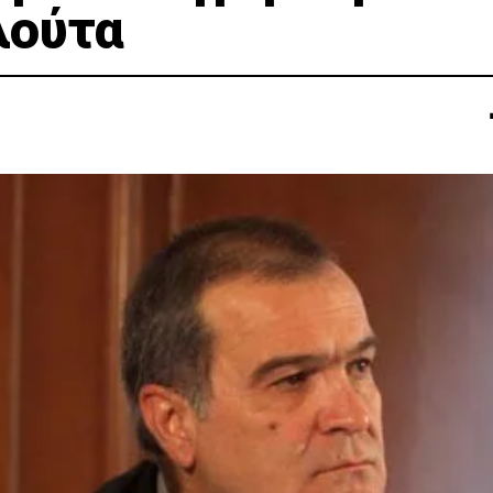
λούτα