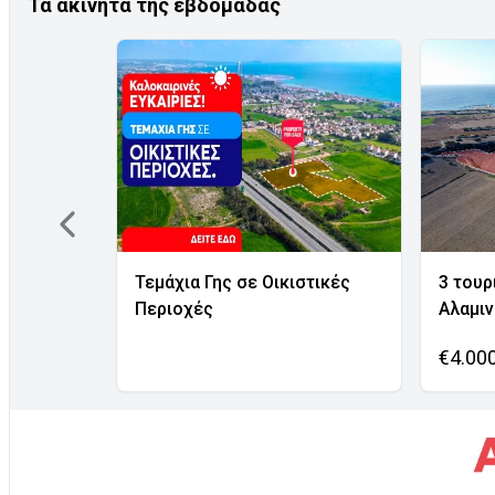
Τα ακίνητα της εβδομάδας
Τεμάχια Γης σε Οικιστικές
3 τουρ
Περιοχές
Αλαμι
€4.00