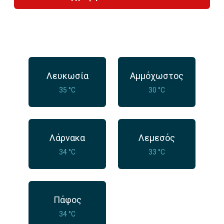
Λευκωσία
Αμμόχωστος
35 °C
30 °C
Λάρνακα
Λεμεσός
34 °C
33 °C
Πάφος
34 °C