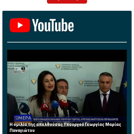
University of California at Los Angeles (UCLA), με πλήρη
υποτροφία από το Cyprus-American Scholarship
Programme (CASP).
Το 1987 εργοδοτήθηκε στην πολυεθνική εταιρεία
Procter & Gamble Co. (P&G) ως Brand Manager στο
εξωτερικό, ενώ από το 1989 μέχρι το 2013 εργαζόταν
στην Κυπριακή Τράπεζα Αναπτύξεως Λτδ (cdbbank),
αρχικά ως χρηματοοικονομικός αναλυτής και
μετέπειτα ως Διευθυντής Χαρτοφυλακίου στο Τμήμα
Τραπεζικών Εργασιών. Από το 2008 μέχρι και την
εθελούσια αποχώρησή της από την τράπεζα τον Ιούλιο
του 2013 κατείχε την θέση του Ανώτερου Διευθυντή
και ηγείτο της Διεύθυνσης Τραπεζικών Εργασιών
Μεγάλων Επιχειρήσεων. Διαθέτει πέραν των 25
χρόνων πολύπλευρης εμπειρίας σε τραπεζικά θέματα.
Τώρα ασκεί το επάγγελμα του Συμβούλου
Η ομιλία της απελθούσας Υπουργού Γεωργίας Μαρίας
Επιχειρήσεων σε χρηματοοικονομικά θέματα. Έχει
Παναγιώτου