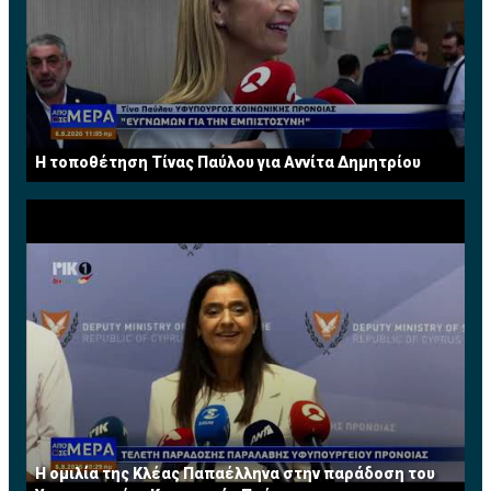
H τοποθέτηση Τίνας Παύλου για Αννίτα Δημητρίου
Η ομιλία της Κλέας Παπαέλληνα στην παράδοση του