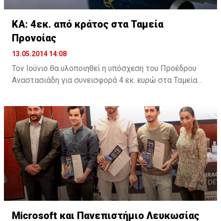
ΚΑ: 4εκ. από κράτος στα Ταμεία
Προνοίας
13.05.2014 14:08
Τον Ιούνιο θα υλοποιηθεί η υπόσχεση του Προέδρου
Αναστασιάδη για συνεισφορά 4 εκ. ευρώ στα Ταμεία
Προνοίας των απολυθέντων εργαζομένων στις
Κυπριακές Αερογραμμές, σύμφωνα με την δέσμευση
που έδωσε ο Πρόεδρος σε συνάντησή του με την
Εκτελεστική Επιτροπή της ΣΕΚ.
Σε δηλώσεις του μετά τη συνάντηση στο Προεδρικό, ο
Γενικός Γραμματέας της ΣΕΚ Νίκος Μωϋσέως ανέφερε
ότι «έχουμε καταθέσει σημαντικά θέματα που
αφορούν τους εργαζόμενους σήμερα, όπως είναι οι
απόψεις μας για την αντιμετώπιση της ανεργίας, το
θέμα του ΓεΣΥ, τα προβλήματα των ταμείων προνοίας,
Microsoft και Πανεπιστήμιο Λευκωσίας