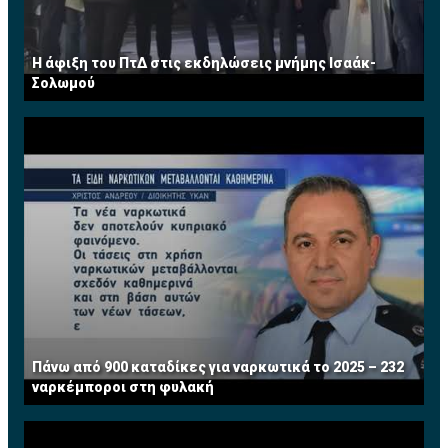
Η άφιξη του ΠτΔ στις εκδηλώσεις μνήμης Ισαάκ-
Σολωμού
Πάνω από 900 καταδίκες για ναρκωτικά το 2025 – 232
ναρκέμποροι στη φυλακή