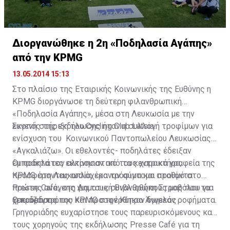
Διοργανώθηκε η 2η «Ποδηλασία Αγάπης»
από την KPMG
13.05.2014 15:13
Στο πλαίσιο της Εταιρικής Κοινωνικής της Ευθύνης η
KPMG διοργάνωσε τη δεύτερη φιλανθρωπική
«Ποδηλασία Αγάπης», μέσα στη Λευκωσία με την
ευγενή στήριξη του Cycling Club Latsia.
Σκοπός της εκδήλωσης ήταν η συλλογή τροφίμων για
ενίσχυση του Κοινωνικού Παντοπωλείου Λευκωσίας
«Αγκαλιάζω». Οι εθελοντές- ποδηλάτες έδειξαν
έμπρακτα τον αλτρουιστικό τους χαρακτήρα,
Οι ποδηλάτες εκκίνησαν από τα κεντρικά γραφεία της
προσφέροντας απλόχερα τρόφιμα και προϊόντα
KPMG στη Λευκωσία, έκαναν σύντομο σταθμό στο
πρώτης ανάγκης για τους συνανθρώπους μας που τα
Presse Cafe, στη Δημοτική Βιβλιοθήκη Στροβόλου για
χρειάζονται.
ξεκούραση όπου και προσφέρθηκαν δωρεάν ροφήματα.
Ο πρόεδρος της KPMG στην Κύπρο Άγγελος
Γρηγοριάδης ευχαρίστησε τους παρευρισκόμενους και
τους χορηγούς της εκδήλωσης Presse Café για τη