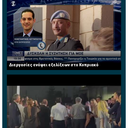
αρχικά ως χρηματοοικονομικός αναλυτής και
μετέπειτα ως Διευθυντής Χαρτοφυλακίου στο Τμήμα
Τραπεζικών Εργασιών. Από το 2008 μέχρι και την
εθελούσια αποχώρησή της από την τράπεζα τον Ιούλιο
του 2013 κατείχε την θέση του Ανώτερου Διευθυντή
και ηγείτο της Διεύθυνσης Τραπεζικών Εργασιών
Μεγάλων Επιχειρήσεων. Διαθέτει πέραν των 25
χρόνων πολύπλευρης εμπειρίας σε τραπεζικά θέματα.
Τώρα ασκεί το επάγγελμα του Συμβούλου
Επιχειρήσεων σε χρηματοοικονομικά θέματα. Έχει
Διεργασίες ενόψει εξελίξεων στο Κυπριακό
διατελέσει μέλος του Συμβουλίου του Institute of
Financial Services (IFS) Κύπρου.