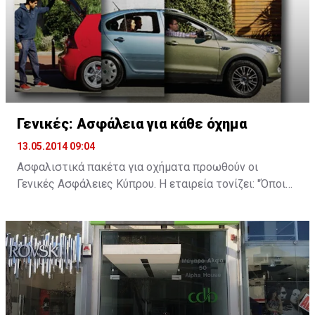
Γενικές: Ασφάλεια για κάθε όχημα
13.05.2014 09:04
Ασφαλιστικά πακέτα για οχήματα προωθούν οι
Γενικές Ασφάλειες Κύπρου. Η εταιρεία τονίζει: "Όποιο
κι αν είναι το αυτοκίνητό σας, η ανάγκη για αξιόπιστη
ασφάλιση παραμένει σταθερή. Στις Γενικές, παρά την
αβεβαιότητα των καιρών, παραμένουμε υπεύθυνα
δίπλα σας, με ολοκληρωμένα ασφαλιστικά σχέδια που
καλύπτουν τις ανάγκες και τις απαιτήσεις σας".
Οι Γενικές προσφέρουν τέσσερα ασφαλιστικά σχέδια