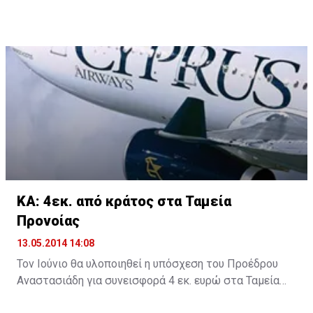
φιλοξενία τους, το Monster Energy για τα δωρεάν
ροφήματα και τη συνοδεία των ποδηλατών μας
καθόλη τη διάρκεια της διαδρομής, το Easy Bike και
Podilates.com για την προσφορά δωρεάν ποδηλάτων,
την QUATRI FUN για τα τετράκυκλα ποδήλατα και
ηλεκτρικά σκουτεράκια, τα οποία απόλαυσαν μικροί
και μεγάλοι και την ασφαλιστική Υδρόγειος για την
ενημέρωση αναφορικά με το νέο ασφαλιστικό πακέτο
που αφορά τους ποδηλάτες.
ΚΑ: 4εκ. από κράτος στα Ταμεία
Προνοίας
13.05.2014 14:08
Τον Ιούνιο θα υλοποιηθεί η υπόσχεση του Προέδρου
Αναστασιάδη για συνεισφορά 4 εκ. ευρώ στα Ταμεία
Προνοίας των απολυθέντων εργαζομένων στις