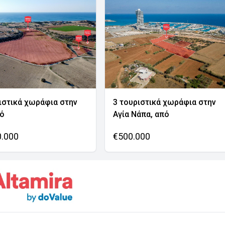
ιστικά χωράφια στην
3 τουριστικά χωράφια στην
νό
Αγία Νάπα, από
0.000
€500.000