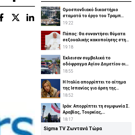
Ομοσπονδιακό δικαστήριο
σταματά το έργο του Τραμπ
στον Λευκό Οίκο
19:22
Πάπας: Θα συναντήσει θύματα
σεξουαλικής κακοποίησης στη
Γαλλία
19:18
Έκλεισαν συμβολικά το
οδόφραγμα Αγίου Δομετίου οι
μοτοσικλετιστές
18:55
Η Ιταλία απορρίπτει το αίτημα
της Ισπανίας για άρση της
αναστολής της Σένγκεν
18:52
Ιράν: Απορρίπτει τη συμφωνία Σ.
Αραβίας, Τουρκίας,
Πακιστάν-«Μόνο στα χαρτιά»
18:17
Sigma TV Ζωντανά Τώρα
ΔΗΣΥ σε ΑΚΕΛ για GSI: