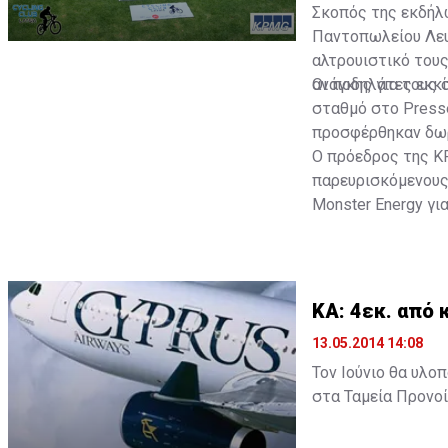
Σκοπός της εκδήλ
Παντοπωλείου Λευ
αλτρουιστικό του
ανάγκης για τους 
Οι ποδηλάτες εκκ
σταθμό στο Presse
προσφέρθηκαν δω
Ο πρόεδρος της K
παρευρισκόμενους 
Monster Energy γι
διάρκεια της διαδ
ποδηλάτων, την QU
οποία απόλαυσαν μ
αναφορικά με το 
ΚΑ: 4εκ. από 
13.05.2014 14:08
Τον Ιούνιο θα υλο
στα Ταμεία Προνο
σύμφωνα με την δ
Επιτροπή της ΣΕΚ.