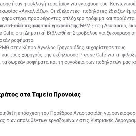
ωσης ήταν η συλλογή τροφίμων για ενίσχυση του Κοινωνικού
κωσίας «Αγκαλιάζω». Οι εθελοντές- ποδηλάτες έδειξαν έμπ
ς χαρακτήρα, προσφέροντας απλόχερα τρόφιμα και προϊόντα
συνανθρώπους μας που τα χρειάζονται.
ίνησαν από τα κεντρικά γραφεία της KPMG στη Λευκωσία, έκ
 Cafe, στη Δημοτική Βιβλιοθήκη Στροβόλου για ξεκούραση ό
ρεάν ροφήματα.
PMG στην Κύπρο Άγγελος Γρηγοριάδης ευχαρίστησε τους
και τους χορηγούς της εκδήλωσης Presse Café για τη φιλοξε
α τα δωρεάν ροφήματα και τη συνοδεία των ποδηλατών μας κ
ρομής, το Easy Bike και Podilates.com για την προσφορά δωρ
ATRI FUN για τα τετράκυκλα ποδήλατα και ηλεκτρικά σκουτε
ικροί και μεγάλοι και την ασφαλιστική Υδρόγειος για την εν
νέο ασφαλιστικό πακέτο που αφορά τους ποδηλάτες.
κράτος στα Ταμεία Προνοίας
ποιηθεί η υπόσχεση του Προέδρου Αναστασιάδη για συνεισφορ
ίας των απολυθέντων εργαζομένων στις Κυπριακές Αερογραμ
έσμευση που έδωσε ο Πρόεδρος σε συνάντησή του με την Εκτ