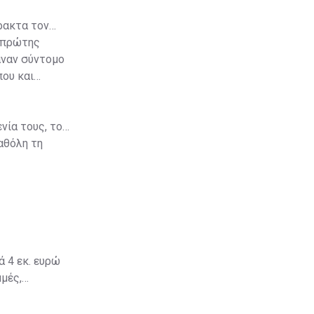
ρακτα τον
 πρώτης
αναν σύντομο
που και
νία τους, το
αθόλη τη
εάν
ράκια, τα
ημέρωση
ά 4 εκ. ευρώ
μές,
ελεστική