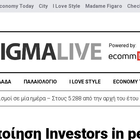
conomy Today
City
I Love Style
Madame Figaro
Check
Powered by:
ΛΑΔΑ
ΠΑΛΑΙΟΛΟΓΙΟ
I LOVE STYLE
ECONOMY 
ην «Corner» o Προύντζος - «Πληγώνει τις αναμνήσεις»
οίηση Investors in p