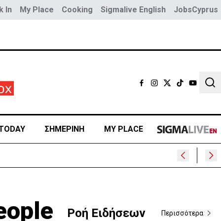
 In
My Place
Cooking
Sigmalive English
JobsCyprus
Sear
TODAY
ΣΗΜΕΡΙΝΗ
MY PLACE
eople
Ροή Ειδήσεων
Περισσότερα