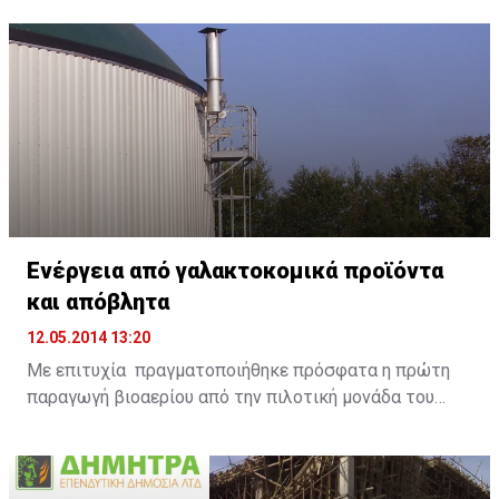
ομοιόμορφα ζωντανά χρώματα. Παράλληλα, η
λειτουργία έξυπνης εξοικονόμησης ενέργειας SMART
ENERGY SAVING, βοηθά τους χρήστες να περιορίσουν
την κατανάλωση ηλεκτρικής ενέργειας.
Ενέργεια από γαλακτοκομικά προϊόντα
και απόβλητα
12.05.2014 13:20
Με επιτυχία πραγματοποιήθηκε πρόσφατα η πρώτη
παραγωγή βιοαερίου από την πιλοτική μονάδα του
Ευρωπαϊκού έργου DAIRIUS, μετά από τη διαδικασία
διαχείρισης ληγμένων γαλακτοκομικών προϊόντων
στην εξειδικευμένη μονάδα της ANIMALIA GENETICS