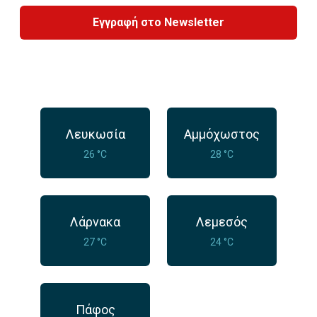
Εγγραφή στο Newsletter
Λευκωσία
Αμμόχωστος
26 °C
28 °C
Λάρνακα
Λεμεσός
27 °C
24 °C
Πάφος