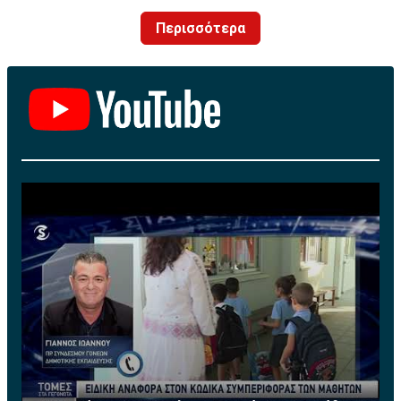
Μετέπειτα απέκτησε τον τίτλο του MBA από το
Περισσότερα
Anderson Graduate School of Management του
University of California at Los Angeles (UCLA), με πλήρη
υποτροφία από το Cyprus-American Scholarship
Programme (CASP).
Το 1987 εργοδοτήθηκε στην πολυεθνική εταιρεία
Procter & Gamble Co. (P&G) ως Brand Manager στο
εξωτερικό, ενώ από το 1989 μέχρι το 2013 εργαζόταν
στην Κυπριακή Τράπεζα Αναπτύξεως Λτδ (cdbbank),
αρχικά ως χρηματοοικονομικός αναλυτής και
μετέπειτα ως Διευθυντής Χαρτοφυλακίου στο Τμήμα
Τραπεζικών Εργασιών. Από το 2008 μέχρι και την
εθελούσια αποχώρησή της από την τράπεζα τον Ιούλιο
του 2013 κατείχε την θέση του Ανώτερου Διευθυντή
και ηγείτο της Διεύθυνσης Τραπεζικών Εργασιών
Μεγάλων Επιχειρήσεων. Διαθέτει πέραν των 25
χρόνων πολύπλευρης εμπειρίας σε τραπεζικά θέματα.
Τώρα ασκεί το επάγγελμα του Συμβούλου