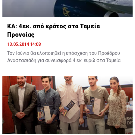
που αφορά τους ποδηλάτες.
ΚΑ: 4εκ. από κράτος στα Ταμεία
Προνοίας
13.05.2014 14:08
Τον Ιούνιο θα υλοποιηθεί η υπόσχεση του Προέδρου
Αναστασιάδη για συνεισφορά 4 εκ. ευρώ στα Ταμεία
Προνοίας των απολυθέντων εργαζομένων στις
Κυπριακές Αερογραμμές, σύμφωνα με την δέσμευση
που έδωσε ο Πρόεδρος σε συνάντησή του με την
Εκτελεστική Επιτροπή της ΣΕΚ.
Σε δηλώσεις του μετά τη συνάντηση στο Προεδρικό, ο
Γενικός Γραμματέας της ΣΕΚ Νίκος Μωϋσέως ανέφερε
ότι «έχουμε καταθέσει σημαντικά θέματα που
αφορούν τους εργαζόμενους σήμερα, όπως είναι οι
απόψεις μας για την αντιμετώπιση της ανεργίας, το