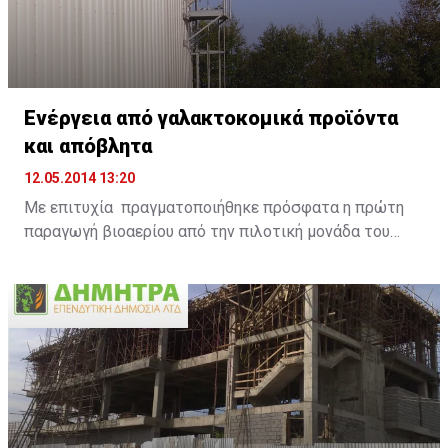
Ενέργεια από γαλακτοκομικά προϊόντα
και απόβλητα
12.05.2014 13:20
Με επιτυχία πραγματοποιήθηκε πρόσφατα η πρώτη
παραγωγή βιοαερίου από την πιλοτική μονάδα του
Ευρωπαϊκού έργου DAIRIUS, μετά από τη διαδικασία
διαχείρισης ληγμένων γαλακτοκομικών προϊόντων
στην εξειδικευμένη μονάδα της ANIMALIA GENETICS
στο χωριό Μαρκί. Το σημαντικό αυτό περιβαλλοντικό
έργο υλοποιείται στο πλαίσιο του Ευρωπαϊκού
προγράμματος LIFE+ DAIRIUS με τίτλο «Αειφόρος
διαχείριση ληγμένων γαλακτοκομικών προϊόντων με
σκοπό τη βελτιστοποίηση της ενεργειακής
εκμετάλλευσής τους στην Κύπρο» με την στήριξη της