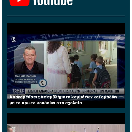
Το 1987 εργοδοτήθηκε στην πολυεθνική εταιρεία
Procter & Gamble Co. (P&G) ως Brand Manager στο
εξωτερικό, ενώ από το 1989 μέχρι το 2013 εργαζόταν
στην Κυπριακή Τράπεζα Αναπτύξεως Λτδ (cdbbank),
αρχικά ως χρηματοοικονομικός αναλυτής και
μετέπειτα ως Διευθυντής Χαρτοφυλακίου στο Τμήμα
Τραπεζικών Εργασιών. Από το 2008 μέχρι και την
εθελούσια αποχώρησή της από την τράπεζα τον Ιούλιο
του 2013 κατείχε την θέση του Ανώτερου Διευθυντή
και ηγείτο της Διεύθυνσης Τραπεζικών Εργασιών
Μεγάλων Επιχειρήσεων. Διαθέτει πέραν των 25
χρόνων πολύπλευρης εμπειρίας σε τραπεζικά θέματα.
Τώρα ασκεί το επάγγελμα του Συμβούλου
Απαγορεύσεις σε εμβλήματα κομμάτων και ομάδων
Επιχειρήσεων σε χρηματοοικονομικά θέματα. Έχει
με το πρώτο κουδούνι στα σχολεία
διατελέσει μέλος του Συμβουλίου του Institute of
Financial Services (IFS) Κύπρου.