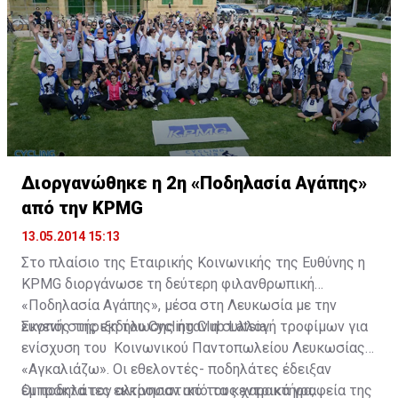
τελευταίο διάστημα σειρά από εξειδικευμένους οίκους
Γενική Συνέλευση της EBRD.
για τη συγκεκριμένη ανάληψη, ωστόσο, η κυβέρνηση
προσανατολίζεται να αναθέσει το 18% στην
Ευρωπαϊκή Τράπεζα Ανασυγκρότησης και Ανάπτυξης
(EBRD).
Διοργανώθηκε η 2η «Ποδηλασία Αγάπης»
από την KPMG
13.05.2014 15:13
Στο πλαίσιο της Εταιρικής Κοινωνικής της Ευθύνης η
KPMG διοργάνωσε τη δεύτερη φιλανθρωπική
«Ποδηλασία Αγάπης», μέσα στη Λευκωσία με την
ευγενή στήριξη του Cycling Club Latsia.
Σκοπός της εκδήλωσης ήταν η συλλογή τροφίμων για
ενίσχυση του Κοινωνικού Παντοπωλείου Λευκωσίας
«Αγκαλιάζω». Οι εθελοντές- ποδηλάτες έδειξαν
έμπρακτα τον αλτρουιστικό τους χαρακτήρα,
Οι ποδηλάτες εκκίνησαν από τα κεντρικά γραφεία της