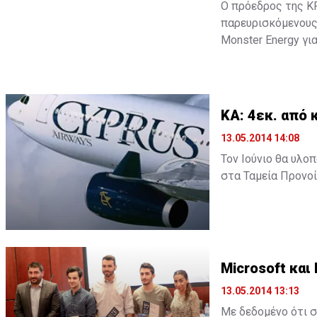
Ο πρόεδρος της K
παρευρισκόμενους 
Monster Energy γι
διάρκεια της διαδ
ποδηλάτων, την QU
οποία απόλαυσαν μ
αναφορικά με το 
ΚΑ: 4εκ. από 
13.05.2014 14:08
Τον Ιούνιο θα υλο
στα Ταμεία Προνο
σύμφωνα με την δ
Επιτροπή της ΣΕΚ.
Σε δηλώσεις του μ
Μωϋσέως ανέφερε 
Microsoft και
εργαζόμενους σήμε
13.05.2014 13:13
θέμα του ΓεΣΥ, τα
κατοικίας, το ελά
Με δεδομένο ότι σ