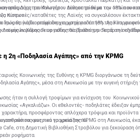
οικητή της Κεντρικής Τράπεζας Χρυστάλλα Γιωρκάτζη και τη
ιαγοράς Δήμητρα Καλογήρου τέθηκε το θέμα του 18% που κατ
οση απόφασης του Ανωτάτου Δικαστηρίου με την οποία ουσι
ζα Κύπρου.
υς πιστωτές/καταθέτες της Λαϊκής να συγκαλέσουν έκτακτ
ο δρόμος για διορισμό διαχειριστή για το 18%. Από τα γραφεί
ε πως θα λάβει απόφαση για χρηματοδότηση της Κύπρου εν
ς Λαϊκής παρέλασαν το τελευταίο διάστημα σειρά από εξειδι
ικονομικών Χάρης Γεωργιάδης θα βρεθεί την Τετάρτη στη Βα
κεκριμένη ανάληψη, ωστόσο, η κυβέρνηση προσανατολίζεται ν
ήσια Γενική Συνέλευση της EBRD.
κή Τράπεζα Ανασυγκρότησης και Ανάπτυξης (EBRD).
 η 2η «Ποδηλασία Αγάπης» από την KPMG
ταιρικής Κοινωνικής της Ευθύνης η KPMG διοργάνωσε τη δεύ
ηλασία Αγάπης», μέσα στη Λευκωσία με την ευγενή στήριξη τ
ωσης ήταν η συλλογή τροφίμων για ενίσχυση του Κοινωνικού
κωσίας «Αγκαλιάζω». Οι εθελοντές- ποδηλάτες έδειξαν έμπ
ς χαρακτήρα, προσφέροντας απλόχερα τρόφιμα και προϊόντα
συνανθρώπους μας που τα χρειάζονται.
ίνησαν από τα κεντρικά γραφεία της KPMG στη Λευκωσία, έκ
 Cafe, στη Δημοτική Βιβλιοθήκη Στροβόλου για ξεκούραση ό
ρεάν ροφήματα.