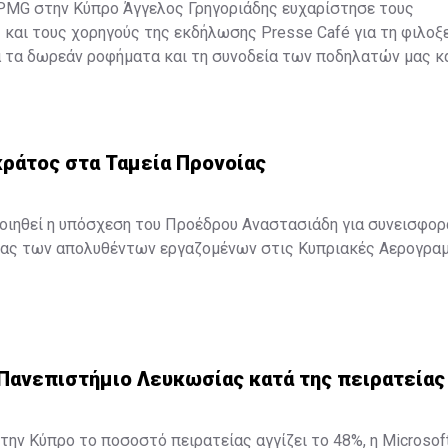
PMG στην Κύπρο Άγγελος Γρηγοριάδης ευχαρίστησε τους
και τους χορηγούς της εκδήλωσης Presse Café για τη φιλοξε
α τα δωρεάν ροφήματα και τη συνοδεία των ποδηλατών μας κ
ρομής, το Easy Bike και Podilates.com για την προσφορά δωρ
ATRI FUN για τα τετράκυκλα ποδήλατα και ηλεκτρικά σκουτε
ικροί και μεγάλοι και την ασφαλιστική Υδρόγειος για την εν
νέο ασφαλιστικό πακέτο που αφορά τους ποδηλάτες.
κράτος στα Ταμεία Προνοίας
ποιηθεί η υπόσχεση του Προέδρου Αναστασιάδη για συνεισφορ
ίας των απολυθέντων εργαζομένων στις Κυπριακές Αερογραμ
έσμευση που έδωσε ο Πρόεδρος σε συνάντησή του με την Εκτ
ετά τη συνάντηση στο Προεδρικό, ο Γενικός Γραμματέας της 
ότι «έχουμε καταθέσει σημαντικά θέματα που αφορούν τους
 Πανεπιστήμιο Λευκωσίας κατά της πειρατείας
ρα, όπως είναι οι απόψεις μας για την αντιμετώπιση της ανε
 προβλήματα των ταμείων προνοίας, το θέμα της προστασίας
χιστο εγγυημένο εισόδημα».
την Κύπρο το ποσοστό πειρατείας αγγίζει το 48%, η Microsof