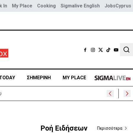
 In
My Place
Cooking
Sigmalive English
JobsCyprus
Sear
TODAY
ΣΗΜΕΡΙΝΗ
MY PLACE
υ
Ροή Ειδήσεων
Περισσότερα