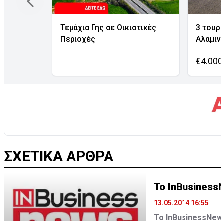
Τεμάχια Γης σε Οικιστικές
3 τουρ
Περιοχές
Αλαμι
€4.00
ΣΧΕΤΙΚΑ ΑΡΘΡΑ
Το InBusiness
13.05.2014 16:55
To ΙnBusinessNew