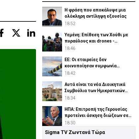
Η φράση που αποκάλυψε μια
ολόκληρη αντίληψη εξουσίας
18:52
Υεμένη: Επίθεση των Χούθι με
πυραύλους και drones -
Τουλάχιστον 38 νεκροί
18:46
ΕΕ: Οι εταιρείες δεν
κοινοποίησαν συμφωνία
Meridiam για έλεγχο
18:42
συγκεντρώσεων
Αυτά είναι τα νέα Διοικητικά
Συμβούλια των Ημικρατικών
Οργανισμών
18:34
ΗΠΑ: Επιτροπή της Γερουσίας
προτείνει άσκηση διώξεων σε
βάρος του Φάουτσι
18:30
Sigma TV Ζωντανά Τώρα
Συνελήφθη 16χρονος για τον