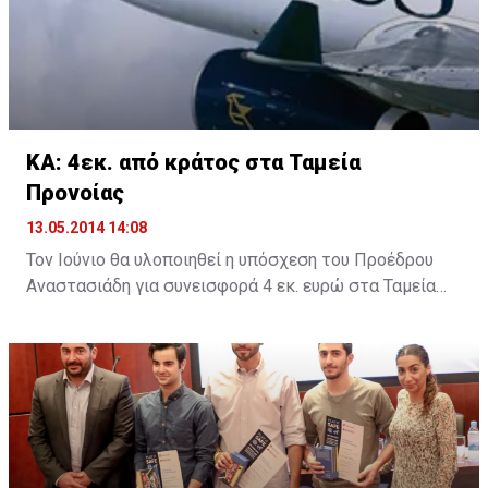
και μεγάλοι και την ασφαλιστική Υδρόγειος για την
ενημέρωση αναφορικά με το νέο ασφαλιστικό πακέτο
που αφορά τους ποδηλάτες.
ΚΑ: 4εκ. από κράτος στα Ταμεία
Προνοίας
13.05.2014 14:08
Τον Ιούνιο θα υλοποιηθεί η υπόσχεση του Προέδρου
Αναστασιάδη για συνεισφορά 4 εκ. ευρώ στα Ταμεία
Προνοίας των απολυθέντων εργαζομένων στις
Κυπριακές Αερογραμμές, σύμφωνα με την δέσμευση
που έδωσε ο Πρόεδρος σε συνάντησή του με την
Εκτελεστική Επιτροπή της ΣΕΚ.
Σε δηλώσεις του μετά τη συνάντηση στο Προεδρικό, ο
Γενικός Γραμματέας της ΣΕΚ Νίκος Μωϋσέως ανέφερε