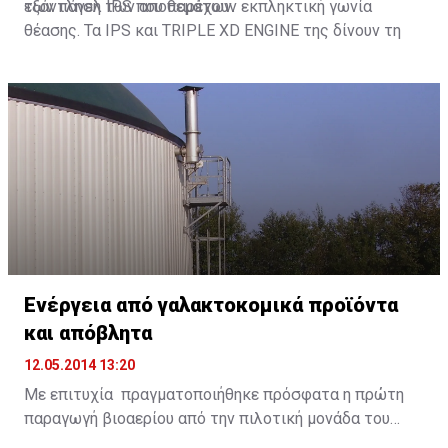
των πάνελ IPS που παρέχουν εκπληκτική γωνία
εξάντληση των αποθεμάτων.
θέασης. Τα IPS και TRIPLE XD ENGINE της δίνουν τη
δυνατότητα να μεταφέρουν με ακρίβεια και
ομοιόμορφα ζωντανά χρώματα. Παράλληλα, η
λειτουργία έξυπνης εξοικονόμησης ενέργειας SMART
ENERGY SAVING, βοηθά τους χρήστες να περιορίσουν
την κατανάλωση ηλεκτρικής ενέργειας.
Ενέργεια από γαλακτοκομικά προϊόντα
και απόβλητα
12.05.2014 13:20
Με επιτυχία πραγματοποιήθηκε πρόσφατα η πρώτη
παραγωγή βιοαερίου από την πιλοτική μονάδα του
Ευρωπαϊκού έργου DAIRIUS, μετά από τη διαδικασία