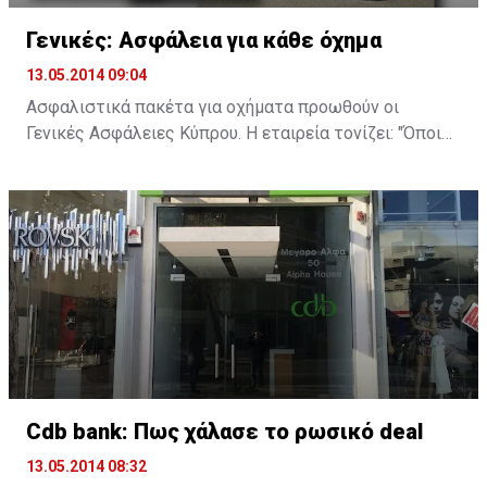
Γενικές: Ασφάλεια για κάθε όχημα
13.05.2014 09:04
Ασφαλιστικά πακέτα για οχήματα προωθούν οι
Γενικές Ασφάλειες Κύπρου. Η εταιρεία τονίζει: "Όποιο
κι αν είναι το αυτοκίνητό σας, η ανάγκη για αξιόπιστη
ασφάλιση παραμένει σταθερή. Στις Γενικές, παρά την
αβεβαιότητα των καιρών, παραμένουμε υπεύθυνα
δίπλα σας, με ολοκληρωμένα ασφαλιστικά σχέδια που
καλύπτουν τις ανάγκες και τις απαιτήσεις σας".
Οι Γενικές προσφέρουν τέσσερα ασφαλιστικά σχέδια
που παρέχουν από τις πιο βασικές καλύψεις, όπως
είναι η (νομική) ευθύνη έναντι τρίτων (γνωστή ως Third
Party Liability Cover), μέχρι διευρυμένες καλύψεις
ακόμη και για ζημιές που προκαλούνται από φυσικά
Cdb bank: Πως χάλασε το ρωσικό deal
αίτια.
13.05.2014 08:32