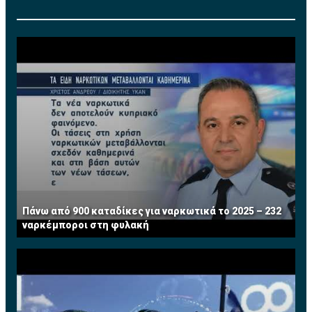
Το 1987 εργοδοτήθηκε στην πολυεθνική εταιρεία
Procter & Gamble Co. (P&G) ως Brand Manager στο
εξωτερικό, ενώ από το 1989 μέχρι το 2013 εργαζόταν
στην Κυπριακή Τράπεζα Αναπτύξεως Λτδ (cdbbank),
αρχικά ως χρηματοοικονομικός αναλυτής και
μετέπειτα ως Διευθυντής Χαρτοφυλακίου στο Τμήμα
Τραπεζικών Εργασιών. Από το 2008 μέχρι και την
εθελούσια αποχώρησή της από την τράπεζα τον Ιούλιο
του 2013 κατείχε την θέση του Ανώτερου Διευθυντή
και ηγείτο της Διεύθυνσης Τραπεζικών Εργασιών
Μεγάλων Επιχειρήσεων. Διαθέτει πέραν των 25
χρόνων πολύπλευρης εμπειρίας σε τραπεζικά θέματα.
Τώρα ασκεί το επάγγελμα του Συμβούλου
Πάνω από 900 καταδίκες για ναρκωτικά το 2025 – 232
Επιχειρήσεων σε χρηματοοικονομικά θέματα. Έχει
ναρκέμποροι στη φυλακή
διατελέσει μέλος του Συμβουλίου του Institute of
Financial Services (IFS) Κύπρου.