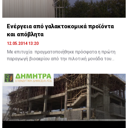
Ενέργεια από γαλακτοκομικά προϊόντα
και απόβλητα
12.05.2014 13:20
Με επιτυχία πραγματοποιήθηκε πρόσφατα η πρώτη
παραγωγή βιοαερίου από την πιλοτική μονάδα του
Ευρωπαϊκού έργου DAIRIUS, μετά από τη διαδικασία
διαχείρισης ληγμένων γαλακτοκομικών προϊόντων
στην εξειδικευμένη μονάδα της ANIMALIA GENETICS
στο χωριό Μαρκί. Το σημαντικό αυτό περιβαλλοντικό
έργο υλοποιείται στο πλαίσιο του Ευρωπαϊκού
προγράμματος LIFE+ DAIRIUS με τίτλο «Αειφόρος
διαχείριση ληγμένων γαλακτοκομικών προϊόντων με
σκοπό τη βελτιστοποίηση της ενεργειακής
εκμετάλλευσής τους στην Κύπρο» με την στήριξη της
ΧΑΡΑΛΑΜΠΙΔΗΣ ΚΡΙΣΤΗΣ.