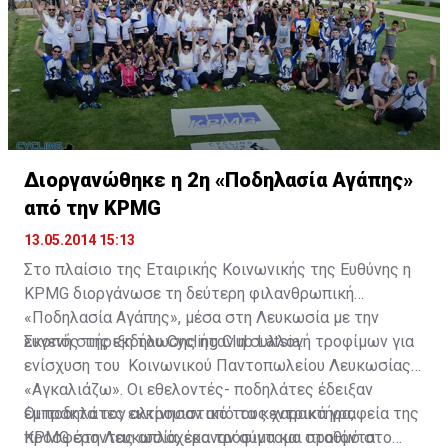
για τη συγκεκριμένη ανάληψη, ωστόσο, η κυβέρνηση
προσανατολίζεται να αναθέσει το 18% στην
Ευρωπαϊκή Τράπεζα Ανασυγκρότησης και Ανάπτυξης
(EBRD).
Διοργανώθηκε η 2η «Ποδηλασία Αγάπης»
από την KPMG
13.05.2014 15:13
Στο πλαίσιο της Εταιρικής Κοινωνικής της Ευθύνης η
KPMG διοργάνωσε τη δεύτερη φιλανθρωπική
«Ποδηλασία Αγάπης», μέσα στη Λευκωσία με την
ευγενή στήριξη του Cycling Club Latsia.
Σκοπός της εκδήλωσης ήταν η συλλογή τροφίμων για
ενίσχυση του Κοινωνικού Παντοπωλείου Λευκωσίας
«Αγκαλιάζω». Οι εθελοντές- ποδηλάτες έδειξαν
έμπρακτα τον αλτρουιστικό τους χαρακτήρα,
Οι ποδηλάτες εκκίνησαν από τα κεντρικά γραφεία της
προσφέροντας απλόχερα τρόφιμα και προϊόντα
KPMG στη Λευκωσία, έκαναν σύντομο σταθμό στο