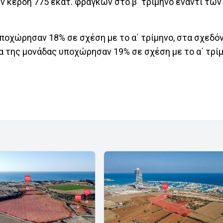
 κέρδη 775 εκατ. φράγκων στο β΄ τρίμηνο έναντι των
οχώρησαν 18% σε σχέση με το α΄ τρίμηνο, στα σχεδόν 
α της μονάδας υποχώρησαν 19% σε σχέση με το α΄ τρίμ