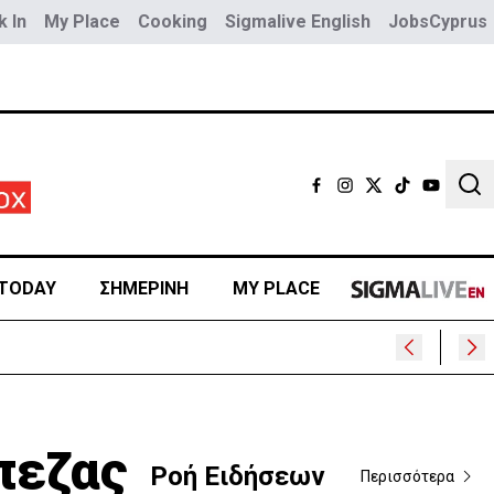
 In
My Place
Cooking
Sigmalive English
JobsCyprus
Sear
TODAY
ΣΗΜΕΡΙΝΗ
MY PLACE
πεζας
Ροή Ειδήσεων
Περισσότερα