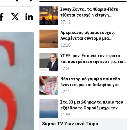
Συνεχίζονται τα 40αρια-Πότε
τίθεται σε ισχύ η κίτρινη
προειδοποίηση
07:12
Αμερικανός αξιωματούχος:
Αναμένεται σύντομα μια
συμφωνία για Ορμούζ
22:28
ΥΠΕΞ Ιράν: Επαινεί τον στρατό
και προτρέπει στην ενότητα των
μουσουλμάνων
22:20
Νέο ιστορικό χαμηλό επίπεδο
έναντι ευρώ και δολαρίου για
τουρκική λίρα
22:12
Στα 33 μειώθηκαν τα πλοία που
εξήλθαν το Ορμούζ μέχρι την
Πέμπτη
21:55
Sigma TV Ζωντανά Τώρα
Ουκρανία: Δύο νεκροί και έξι