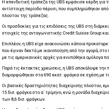
Η επενδυτική τράπεζα της UBS εμφάνισε κέρδη για τη
αντίστοιχη περίοδο πέρυσι, που συμπληρώθηκαν από
πλούτου της τράπεζας.
Οι προσδοκίες για τις επιδόσεις της UBS στη διάρκε
στοιχείς της ανταγωνιστικής Credit Suisse Group κ
Επιπλέον, η UBS είχε ανακοινώσει κάποια προκαταρκ
που έγιναν δεκτά με ικανοποίηση από την αγορά, στο
με τις αμερικανικές αρχές για ενυπόθηκα ομόλογα πο
Παρά τις έκτακτες χρεώσεις, η UBS αποκάλυψε την 
διαμορφώθηκαν στα 690 εκατ. φράγκα σε σχέση με τα
Οι βασικές δραστηριότητες διαχείρισης πλούτου, εμ
15 δισ. φράγκα στο α΄ τρίμηνο, ενώ η μονάδα διαχείρ
των 8,6 δισ. φράγκων.