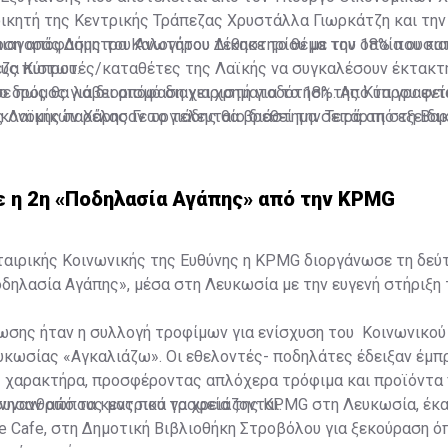
οικητή της Κεντρικής Τράπεζας Χρυστάλλα Γιωρκάτζη και τη
ιαγοράς Δήμητρα Καλογήρου τέθηκε το θέμα του 18% που κατ
οση απόφασης του Ανωτάτου Δικαστηρίου με την οποία ουσι
ζα Κύπρου.
υς πιστωτές/καταθέτες της Λαϊκής να συγκαλέσουν έκτακτ
ο δρόμος για διορισμό διαχειριστή για το 18%. Από τα γραφεί
ε πως θα λάβει απόφαση για χρηματοδότηση της Κύπρου εν
ς Λαϊκής παρέλασαν το τελευταίο διάστημα σειρά από εξειδι
ικονομικών Χάρης Γεωργιάδης θα βρεθεί την Τετάρτη στη Βα
κεκριμένη ανάληψη, ωστόσο, η κυβέρνηση προσανατολίζεται ν
ήσια Γενική Συνέλευση της EBRD.
κή Τράπεζα Ανασυγκρότησης και Ανάπτυξης (EBRD).
 η 2η «Ποδηλασία Αγάπης» από την KPMG
ταιρικής Κοινωνικής της Ευθύνης η KPMG διοργάνωσε τη δεύ
ηλασία Αγάπης», μέσα στη Λευκωσία με την ευγενή στήριξη τ
ωσης ήταν η συλλογή τροφίμων για ενίσχυση του Κοινωνικού
κωσίας «Αγκαλιάζω». Οι εθελοντές- ποδηλάτες έδειξαν έμπ
ς χαρακτήρα, προσφέροντας απλόχερα τρόφιμα και προϊόντα
συνανθρώπους μας που τα χρειάζονται.
ίνησαν από τα κεντρικά γραφεία της KPMG στη Λευκωσία, έκ
 Cafe, στη Δημοτική Βιβλιοθήκη Στροβόλου για ξεκούραση ό