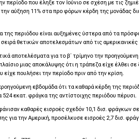
ν περίοδο που έληξε τον Ιούνιο σε σχέση με τις ζημιέ
 την αύξηση 11% στα προ φόρων κέρδη της μονάδας δι
ια της περιόδου είναι αυξημένες ύστερα από τα πρόσφ
αι σειρά θετικών αποτελεσμάτων από τις αμερικανικές
τικά αποτελέσματα για το β΄ τρίμηνο την προηγούμενη
 πλαίσιο μιας αποκάλυψης ότι η τράπεζα είχε έλθει σε
υ είχε πουλήσει την περίοδο πριν από την κρίση.
προηγούμενη εβδομάδα ότι τα καθαρά κέρδη της περιό
 524 εκατ. φράγκα της αντίστοιχης περιόδου πέρυσι.
φάνισαν καθαρές εισροές σχεδόν 10,1 δισ. φράγκων σε
ισης για την Αμερική, προσέλκυσε εισροές 2,7 δισ. φρά