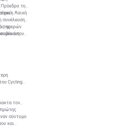
ν Πρόεδρο της
έχει η Λαϊκή
αστικά
η συνέλευση
α της
τός ημερών
κευμένους
ρσοβία όπου
α αναθέσει το
τερη
ου Cycling
ρακτα τον
 πρώτης
αναν σύντομο
που και