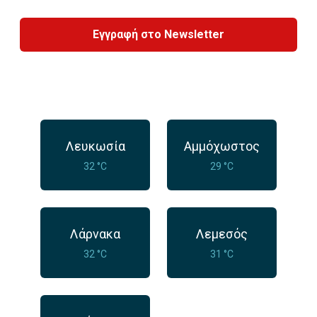
Εγγραφή στο Newsletter
Λευκωσία
Αμμόχωστος
32 °C
29 °C
Λάρνακα
Λεμεσός
32 °C
31 °C