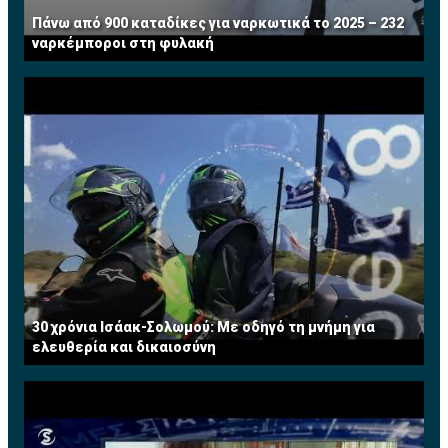
Τώρα ασκεί το επάγγελμα του Συμβούλου
Πάνω από 900 καταδίκες για ναρκωτικά το 2025 – 232
Επιχειρήσεων σε χρηματοοικονομικά θέματα. Έχει
ναρκέμποροι στη φυλακή
διατελέσει μέλος του Συμβουλίου του Institute of
Financial Services (IFS) Κύπρου.
30 χρόνια Ισάακ-Σολωμού: Με οδηγό τη μνήμη για
ελευθερία και δικαιοσύνη