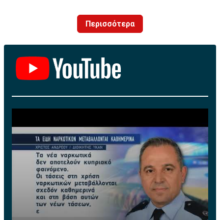
Political Science (L.S.E) του University of London.
Μετέπειτα απέκτησε τον τίτλο του MBA από το
Περισσότερα
Anderson Graduate School of Management του
University of California at Los Angeles (UCLA), με πλήρη
υποτροφία από το Cyprus-American Scholarship
Programme (CASP).
Το 1987 εργοδοτήθηκε στην πολυεθνική εταιρεία
Procter & Gamble Co. (P&G) ως Brand Manager στο
εξωτερικό, ενώ από το 1989 μέχρι το 2013 εργαζόταν
στην Κυπριακή Τράπεζα Αναπτύξεως Λτδ (cdbbank),
αρχικά ως χρηματοοικονομικός αναλυτής και
μετέπειτα ως Διευθυντής Χαρτοφυλακίου στο Τμήμα
Τραπεζικών Εργασιών. Από το 2008 μέχρι και την
εθελούσια αποχώρησή της από την τράπεζα τον Ιούλιο
του 2013 κατείχε την θέση του Ανώτερου Διευθυντή
και ηγείτο της Διεύθυνσης Τραπεζικών Εργασιών
Μεγάλων Επιχειρήσεων. Διαθέτει πέραν των 25
χρόνων πολύπλευρης εμπειρίας σε τραπεζικά θέματα.