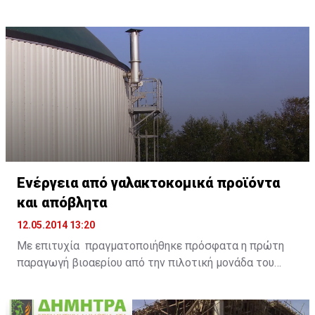
δυνατότητα να μεταφέρουν με ακρίβεια και
ομοιόμορφα ζωντανά χρώματα. Παράλληλα, η
λειτουργία έξυπνης εξοικονόμησης ενέργειας SMART
ENERGY SAVING, βοηθά τους χρήστες να περιορίσουν
την κατανάλωση ηλεκτρικής ενέργειας.
Ενέργεια από γαλακτοκομικά προϊόντα
και απόβλητα
12.05.2014 13:20
Με επιτυχία πραγματοποιήθηκε πρόσφατα η πρώτη
παραγωγή βιοαερίου από την πιλοτική μονάδα του
Ευρωπαϊκού έργου DAIRIUS, μετά από τη διαδικασία
διαχείρισης ληγμένων γαλακτοκομικών προϊόντων
στην εξειδικευμένη μονάδα της ANIMALIA GENETICS