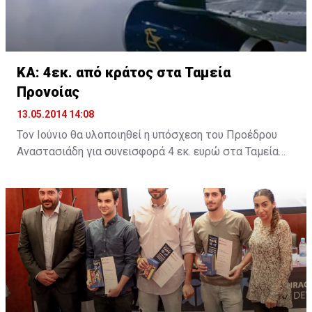
που αφορά τους ποδηλάτες.
ΚΑ: 4εκ. από κράτος στα Ταμεία
Προνοίας
13.05.2014 14:08
Τον Ιούνιο θα υλοποιηθεί η υπόσχεση του Προέδρου
Αναστασιάδη για συνεισφορά 4 εκ. ευρώ στα Ταμεία
Προνοίας των απολυθέντων εργαζομένων στις
Κυπριακές Αερογραμμές, σύμφωνα με την δέσμευση
που έδωσε ο Πρόεδρος σε συνάντησή του με την
Εκτελεστική Επιτροπή της ΣΕΚ.
Σε δηλώσεις του μετά τη συνάντηση στο Προεδρικό, ο
Γενικός Γραμματέας της ΣΕΚ Νίκος Μωϋσέως ανέφερε
ότι «έχουμε καταθέσει σημαντικά θέματα που
αφορούν τους εργαζόμενους σήμερα, όπως είναι οι