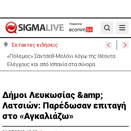
Powered by:
Search
Έκτακτες ειδήσεις
30 χρόνια από τις δολοφονίες Ισαάκ-Σολωμού-
Εκδήλωση μνήμης απόψε στο Παραλίμνι
Δήμοι Λευκωσίας &amp;
Λατσιών: Παρέδωσαν επιταγή
στο «Αγκαλιάζω»