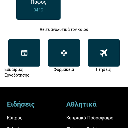
Πάφος
34 °C
Δείτε αναλυτικά τον καιρό
Ευκαιρίες
Φαρμακεία
Πτήσεις
Εργοδότησης
Footer
Ειδήσεις
Αθλητικά
Κύπρος
Κυπριακό Ποδόσφαιρο