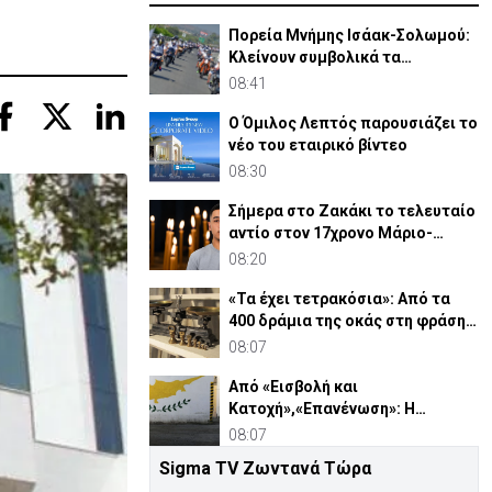
Πορεία Μνήμης Ισάακ-Σολωμού:
Κλείνουν συμβολικά τα
οδοφράγματα
08:41
Ο Όμιλος Λεπτός παρουσιάζει το
νέο του εταιρικό βίντεο
08:30
Σήμερα στο Ζακάκι το τελευταίο
αντίο στον 17χρονο Μάριο-
Γαβριήλ
08:20
«Τα έχει τετρακόσια»: Από τα
400 δράμια της οκάς στη φράση
που λέμε ακόμη
08:07
Από «Εισβολή και
Κατοχή»,«Επανένωση»: Η
χειραγώγηση της κοινής γνώμης
08:07
Sigma TV Ζωντανά Τώρα
Δαμιανός για GSI: «Σιγουριά από