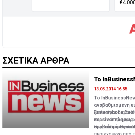
€4.00
ΣΧΕΤΙΚΑ ΑΡΘΡΑ
Το InBusiness
13.05.2014 16:55
To ΙnBusinessNew
αναβαθμισμένη ει
(smartphone, tabl
Σε ένα νέο διαδικ
και είναι πλήρως
περισσότερα εργαλ
application θα κα
συμβαίνει στην κυ
Η νέα δομή του Ιn
περιεχόμενο από τ