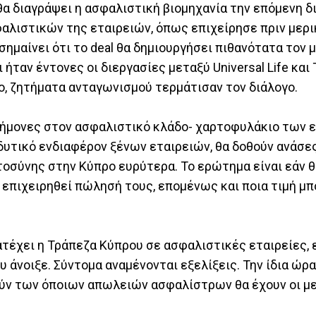
α διαγράψει η ασφαλιστική βιομηχανία την επόμενη δι
λιστικών της εταιρειών, όπως επιχείρησε πριν μερι
 σημαίνει ότι το deal θα δημιουργήσει πιθανότατα τον
ήταν έντονες οι διεργασίες μεταξύ Universal Life και
σο, ζητήματα ανταγωνισμού τερμάτισαν τον διάλογο.
ιδήμονες στον ασφαλιστικό κλάδο- χαρτοφυλάκιο των 
δυτικό ενδιαφέρον ξένων εταιρειών, θα δοθούν ανάσε
τοσύνης στην Κύπρο ευρύτερα. Το ερώτημα είναι εάν 
θα επιχειρηθεί πώλησή τους, επομένως και ποια τιμή μ
έχει η Τράπεζα Κύπρου σε ασφαλιστικές εταιρείες, ε
υ άνοιξε. Σύντομα αναμένονται εξελίξεις. Την ίδια ώρ
ούν των όποιων απωλειών ασφαλίστρων θα έχουν οι μ