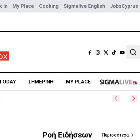
 In
My Place
Cooking
Sigmalive English
JobsCyprus
Sear
TODAY
ΣΗΜΕΡΙΝΗ
MY PLACE
»
Ροή Ειδήσεων
Περισσότερα