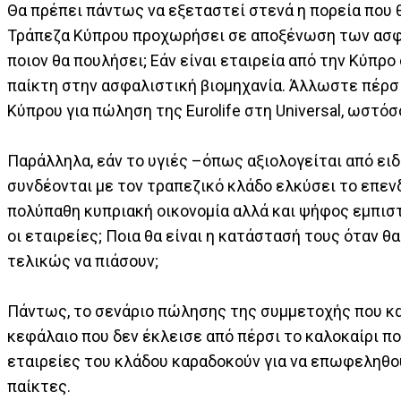
Θα πρέπει πάντως να εξεταστεί στενά η πορεία που θ
Τράπεζα Κύπρου προχωρήσει σε αποξένωση των ασφα
ποιον θα πουλήσει; Εάν είναι εταιρεία από την Κύπρο
παίκτη στην ασφαλιστική βιομηχανία. Άλλωστε πέρσι 
Κύπρου για πώληση της Eurolife στη Universal, ωστό
Παράλληλα, εάν το υγιές –όπως αξιολογείται από ε
συνδέονται με τον τραπεζικό κλάδο ελκύσει το επεν
πολύπαθη κυπριακή οικονομία αλλά και ψήφος εμπισ
οι εταιρείες; Ποια θα είναι η κατάστασή τους όταν 
τελικώς να πιάσουν;
Πάντως, το σενάριο πώλησης της συμμετοχής που κατ
κεφάλαιο που δεν έκλεισε από πέρσι το καλοκαίρι πο
εταιρείες του κλάδου καραδοκούν για να επωφεληθ
παίκτες.