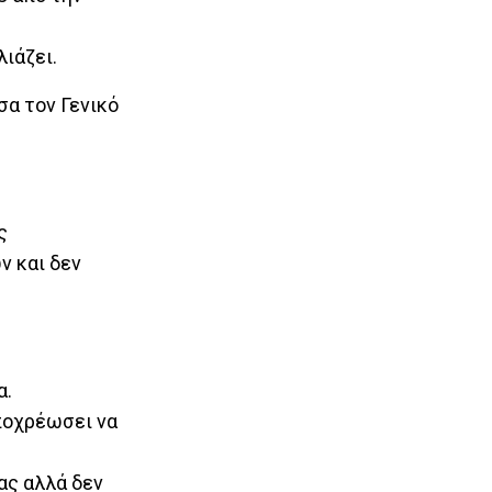
ιάζει.
σα τον Γενικό
ς
ν και δεν
α.
υποχρέωσει να
ας αλλά δεν