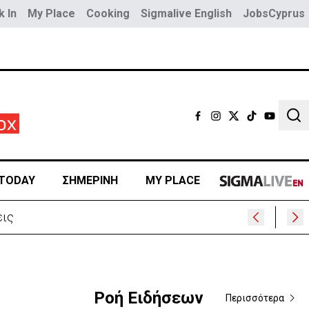
 In
My Place
Cooking
Sigmalive English
JobsCyprus
Sear
TODAY
ΣΗΜΕΡΙΝΗ
MY PLACE
εις
Ροή Ειδήσεων
Περισσότερα