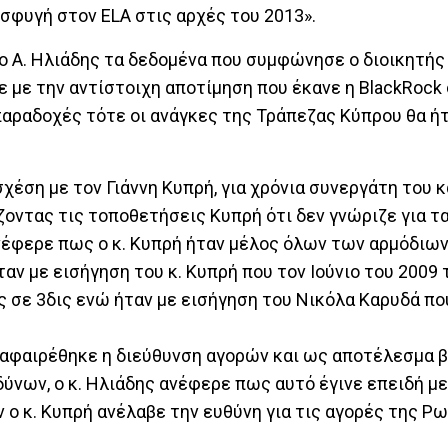
σφυγή στον ELA στις αρχές του 2013».
 Α. Ηλιάδης τα δεδομένα που συμφώνησε ο διοικητής
νε με την αντίστοιχη αποτίμηση που έκανε η BlackRock
 παραδοχές τότε οι ανάγκες της Τράπεζας Κύπρου θα ή
σχέση με τον Γιάννη Κυπρή, για χρόνια συνεργάτη του 
ζοντας τις τοποθετήσεις Κυπρή ότι δεν γνώριζε για τ
νέφερε πως ο κ. Κυπρή ήταν μέλος όλων των αρμόδιων
ν με εισήγηση του κ. Κυπρή που τον Ιούνιο του 2009 
 σε 3δις ενώ ήταν με εισήγηση του Νικόλα Καρυδά πο
ή αφαιρέθηκε η διεύθυνση αγορών και ως αποτέλεσμα 
δύνων, ο κ. Ηλιάδης ανέφερε πως αυτό έγινε επειδή με
ο κ. Κυπρή ανέλαβε την ευθύνη για τις αγορές της Ρω