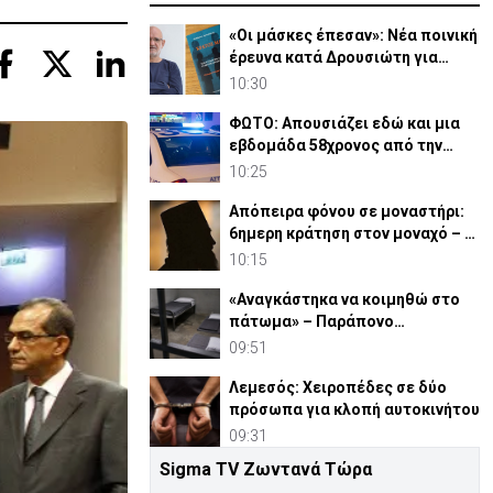
«Οι μάσκες έπεσαν»: Νέα ποινική
έρευνα κατά Δρουσιώτη για
«Κράτος Μαφία»
10:30
ΦΩΤΟ: Απουσιάζει εδώ και μια
εβδομάδα 58χρονος από την
οικία του στη Λευκωσία
10:25
Απόπειρα φόνου σε μοναστήρι:
6ημερη κράτηση στον μοναχό – Τι
προηγήθηκε
10:15
«Αναγκάστηκα να κοιμηθώ στο
πάτωμα» – Παράπονο
κρατούμενου ενώπιον
09:51
Δικαστηρίου
Λεμεσός: Χειροπέδες σε δύο
πρόσωπα για κλοπή αυτοκινήτου
09:31
Sigma TV Ζωντανά Τώρα
Βομβαρδισμοί Τηλλυρίας: Μέσω