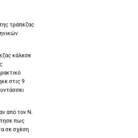
 της τράπεζας
ληνικών
πεζας κάλεσε
ς
πρακτικό
ηκε στις 9
συντάσσει
αν από τον Ν.
ντησε πως
τα σε σχέση