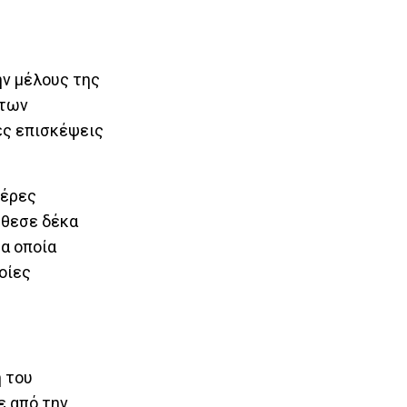
ην μέλους της
 των
ές επισκέψεις
μέρες
έθεσε δέκα
α οποία
οίες
ή του
ε από την