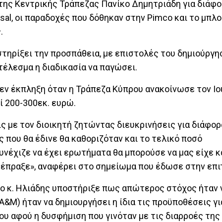
της Κεντρικής Τράπεζας Πανίκο Δημητριάδη για διάφο
rsal, οι παραδοχές που δόθηκαν στην Pimco και το μπλ
.
στηρίξει την προσπάθεια, με επιστολές του δημιούργη
τέλεσμα η διαδικασία να παγώσει.
εν έκπληξη όταν η Τράπεζα Κύπρου ανακοίνωσε τον Ιο
ί 200-300εκ. ευρώ.
ς με τον διοικητή ζητώντας διευκρινήσεις για διάφορ
ς που θα έδινε θα καθοριζόταν και το τελικό ποσό
υνέχιζε να έχει ερωτήματα θα μπορούσε να μας είχε 
ν έπραξε», αναφέρει στο σημείωμα που έδωσε στην επι
l, o κ. Ηλιάδης υποστήριξε πως απώτερος στόχος ήταν 
&M) ήταν να δημιουργήσει η ίδια τις προϋποθέσεις γι
υ αφού η δυσφήμιση που γινόταν με τις διαρροές της