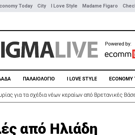
conomy Today
City
I Love Style
Madame Figaro
Check
Powered by:
ΛΑΔΑ
ΠΑΛΑΙΟΛΟΓΙΟ
I LOVE STYLE
ECONOMY 
υρίας για τα σχέδια νέων κεραίων από Βρετανικές Βάσ
λές από Ηλιάδη