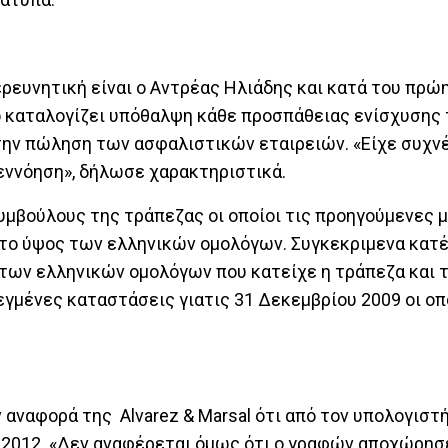
ρευνητική είναι ο Αντρέας Ηλιάδης και κατά του πρώ
 καταλογίζει υπόθαλψη κάθε προσπάθειας ενίσχυσης
 την πώληση των ασφαλιστικών εταιρειών. «Είχε συχν
νεννόηση», δήλωσε χαρακτηριστικά.
συμβούλους της τράπεζας οι οποίοι τις προηγούμενες 
 το ύψος των ελληνικών ομολόγων. Συγκεκριμενα κατ
των ελληνικών ομολόγων που κατείχε η τράπεζα και τ
εγμένες καταστάσεις γιατις 31 Δεκεμβρίου 2009 οι οπ
ν αναφορά της Αlvarez & Marsal ότι από τον υπολογιστ
 2012. «Δεν αναφέρεται όμως ότι ο γραφών αποχώρησ