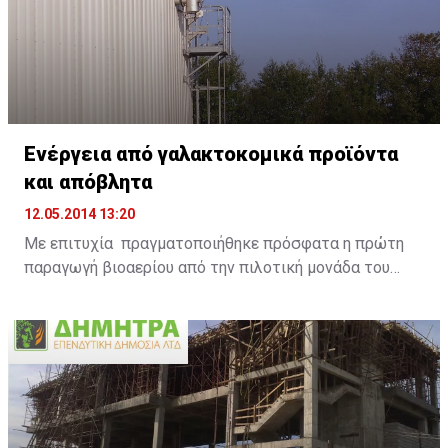
Ενέργεια από γαλακτοκομικά προϊόντα
και απόβλητα
12.05.2014 13:20
Με επιτυχία πραγματοποιήθηκε πρόσφατα η πρώτη
παραγωγή βιοαερίου από την πιλοτική μονάδα του
Ευρωπαϊκού έργου DAIRIUS, μετά από τη διαδικασία
διαχείρισης ληγμένων γαλακτοκομικών προϊόντων
στην εξειδικευμένη μονάδα της ANIMALIA GENETICS
στο χωριό Μαρκί. Το σημαντικό αυτό περιβαλλοντικό
έργο υλοποιείται στο πλαίσιο του Ευρωπαϊκού
προγράμματος LIFE+ DAIRIUS με τίτλο «Αειφόρος
διαχείριση ληγμένων γαλακτοκομικών προϊόντων με