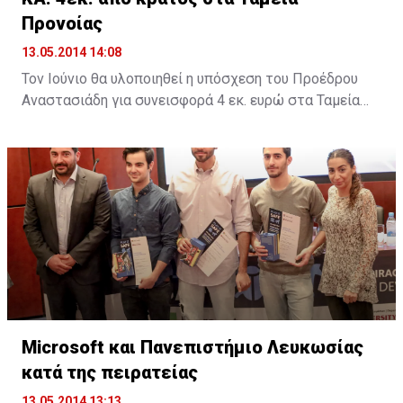
Προνοίας
13.05.2014 14:08
Τον Ιούνιο θα υλοποιηθεί η υπόσχεση του Προέδρου
Αναστασιάδη για συνεισφορά 4 εκ. ευρώ στα Ταμεία
Προνοίας των απολυθέντων εργαζομένων στις
Κυπριακές Αερογραμμές, σύμφωνα με την δέσμευση
που έδωσε ο Πρόεδρος σε συνάντησή του με την
Εκτελεστική Επιτροπή της ΣΕΚ.
Σε δηλώσεις του μετά τη συνάντηση στο Προεδρικό, ο
Γενικός Γραμματέας της ΣΕΚ Νίκος Μωϋσέως ανέφερε
ότι «έχουμε καταθέσει σημαντικά θέματα που
αφορούν τους εργαζόμενους σήμερα, όπως είναι οι
απόψεις μας για την αντιμετώπιση της ανεργίας, το
θέμα του ΓεΣΥ, τα προβλήματα των ταμείων προνοίας,
Microsoft και Πανεπιστήμιο Λευκωσίας
το θέμα της προστασίας της κύριας κατοικίας, το
κατά της πειρατείας
ελάχιστο εγγυημένο εισόδημα».
13.05.2014 13:13