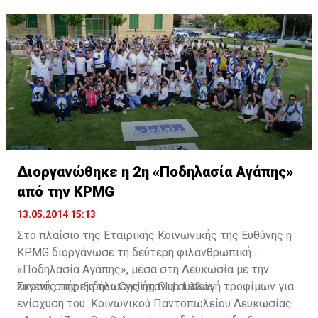
γραφεία της διαχειρίστριας της Λαϊκής παρέλασαν το
την Τετάρτη στη Βαρσοβία όπου θα διεξαχθεί η Ετήσια
τελευταίο διάστημα σειρά από εξειδικευμένους οίκους
Γενική Συνέλευση της EBRD.
για τη συγκεκριμένη ανάληψη, ωστόσο, η κυβέρνηση
προσανατολίζεται να αναθέσει το 18% στην
Ευρωπαϊκή Τράπεζα Ανασυγκρότησης και Ανάπτυξης
(EBRD).
Διοργανώθηκε η 2η «Ποδηλασία Αγάπης»
από την KPMG
13.05.2014 15:13
Στο πλαίσιο της Εταιρικής Κοινωνικής της Ευθύνης η
KPMG διοργάνωσε τη δεύτερη φιλανθρωπική
«Ποδηλασία Αγάπης», μέσα στη Λευκωσία με την
ευγενή στήριξη του Cycling Club Latsia.
Σκοπός της εκδήλωσης ήταν η συλλογή τροφίμων για
ενίσχυση του Κοινωνικού Παντοπωλείου Λευκωσίας