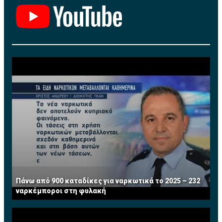
Programme (CASP).
Το 1987 εργοδοτήθηκε στην πολυεθνική εταιρεία
Procter & Gamble Co. (P&G) ως Brand Manager στο
εξωτερικό, ενώ από το 1989 μέχρι το 2013 εργαζόταν
στην Κυπριακή Τράπεζα Αναπτύξεως Λτδ (cdbbank),
αρχικά ως χρηματοοικονομικός αναλυτής και
μετέπειτα ως Διευθυντής Χαρτοφυλακίου στο Τμήμα
Τραπεζικών Εργασιών. Από το 2008 μέχρι και την
εθελούσια αποχώρησή της από την τράπεζα τον Ιούλιο
του 2013 κατείχε την θέση του Ανώτερου Διευθυντή
και ηγείτο της Διεύθυνσης Τραπεζικών Εργασιών
Μεγάλων Επιχειρήσεων. Διαθέτει πέραν των 25
χρόνων πολύπλευρης εμπειρίας σε τραπεζικά θέματα.
Τώρα ασκεί το επάγγελμα του Συμβούλου
Πάνω από 900 καταδίκες για ναρκωτικά το 2025 – 232
Επιχειρήσεων σε χρηματοοικονομικά θέματα. Έχει
ναρκέμποροι στη φυλακή
διατελέσει μέλος του Συμβουλίου του Institute of
Financial Services (IFS) Κύπρου.