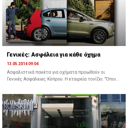
Δημοκρατίας».
Γενικές: Ασφάλεια για κάθε όχημα
13.05.2014 09:04
Ασφαλιστικά πακέτα για οχήματα προωθούν οι
Γενικές Ασφάλειες Κύπρου. Η εταιρεία τονίζει: "Όποιο
κι αν είναι το αυτοκίνητό σας, η ανάγκη για αξιόπιστη
ασφάλιση παραμένει σταθερή. Στις Γενικές, παρά την
αβεβαιότητα των καιρών, παραμένουμε υπεύθυνα
δίπλα σας, με ολοκληρωμένα ασφαλιστικά σχέδια που
καλύπτουν τις ανάγκες και τις απαιτήσεις σας".
Οι Γενικές προσφέρουν τέσσερα ασφαλιστικά σχέδια