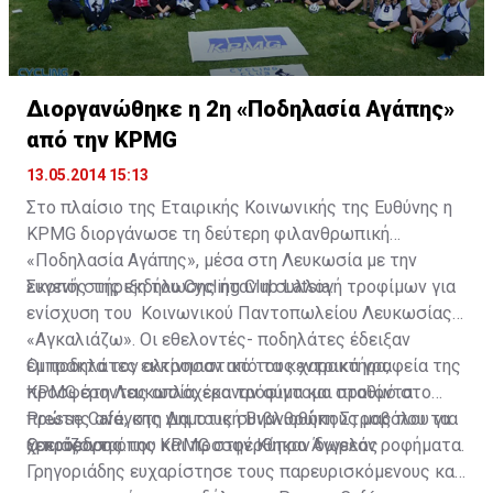
Διοργανώθηκε η 2η «Ποδηλασία Αγάπης»
από την KPMG
13.05.2014 15:13
Στο πλαίσιο της Εταιρικής Κοινωνικής της Ευθύνης η
KPMG διοργάνωσε τη δεύτερη φιλανθρωπική
«Ποδηλασία Αγάπης», μέσα στη Λευκωσία με την
ευγενή στήριξη του Cycling Club Latsia.
Σκοπός της εκδήλωσης ήταν η συλλογή τροφίμων για
ενίσχυση του Κοινωνικού Παντοπωλείου Λευκωσίας
«Αγκαλιάζω». Οι εθελοντές- ποδηλάτες έδειξαν
έμπρακτα τον αλτρουιστικό τους χαρακτήρα,
Οι ποδηλάτες εκκίνησαν από τα κεντρικά γραφεία της
προσφέροντας απλόχερα τρόφιμα και προϊόντα
KPMG στη Λευκωσία, έκαναν σύντομο σταθμό στο
πρώτης ανάγκης για τους συνανθρώπους μας που τα
Presse Cafe, στη Δημοτική Βιβλιοθήκη Στροβόλου για
χρειάζονται.
ξεκούραση όπου και προσφέρθηκαν δωρεάν ροφήματα.
Ο πρόεδρος της KPMG στην Κύπρο Άγγελος
Γρηγοριάδης ευχαρίστησε τους παρευρισκόμενους και