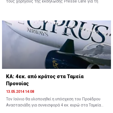
τους χορηγούς της εκδήλωσης Presse Café για τη
φιλοξενία τους, το Monster Energy για τα δωρεάν
ροφήματα και τη συνοδεία των ποδηλατών μας
καθόλη τη διάρκεια της διαδρομής, το Easy Bike και
Podilates.com για την προσφορά δωρεάν ποδηλάτων,
την QUATRI FUN για τα τετράκυκλα ποδήλατα και
ηλεκτρικά σκουτεράκια, τα οποία απόλαυσαν μικροί
και μεγάλοι και την ασφαλιστική Υδρόγειος για την
ενημέρωση αναφορικά με το νέο ασφαλιστικό πακέτο
που αφορά τους ποδηλάτες.
ΚΑ: 4εκ. από κράτος στα Ταμεία
Προνοίας
13.05.2014 14:08
Τον Ιούνιο θα υλοποιηθεί η υπόσχεση του Προέδρου
Αναστασιάδη για συνεισφορά 4 εκ. ευρώ στα Ταμεία
Προνοίας των απολυθέντων εργαζομένων στις