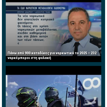
αρχικά ως χρηματοοικονομικός αναλυτής και
μετέπειτα ως Διευθυντής Χαρτοφυλακίου στο Τμήμα
Τραπεζικών Εργασιών. Από το 2008 μέχρι και την
εθελούσια αποχώρησή της από την τράπεζα τον Ιούλιο
του 2013 κατείχε την θέση του Ανώτερου Διευθυντή
και ηγείτο της Διεύθυνσης Τραπεζικών Εργασιών
Μεγάλων Επιχειρήσεων. Διαθέτει πέραν των 25
χρόνων πολύπλευρης εμπειρίας σε τραπεζικά θέματα.
Τώρα ασκεί το επάγγελμα του Συμβούλου
Πάνω από 900 καταδίκες για ναρκωτικά το 2025 – 232
Επιχειρήσεων σε χρηματοοικονομικά θέματα. Έχει
ναρκέμποροι στη φυλακή
διατελέσει μέλος του Συμβουλίου του Institute of
Financial Services (IFS) Κύπρου.