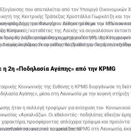
 Εξυγίανσης που αποτελείται από τον Υπουργό Οικονομικών 
οικητή της Κεντρικής Τράπεζας Χρυστάλλα Γιωρκάτζη και τη
ιαγοράς Δήμητρα Καλογήρου τέθηκε το θέμα του 18% που κατ
οση απόφασης του Ανωτάτου Δικαστηρίου με την οποία ουσι
ζα Κύπρου.
υς πιστωτές/καταθέτες της Λαϊκής να συγκαλέσουν έκτακτ
ο δρόμος για διορισμό διαχειριστή για το 18%. Από τα γραφεί
ε πως θα λάβει απόφαση για χρηματοδότηση της Κύπρου εν
ς Λαϊκής παρέλασαν το τελευταίο διάστημα σειρά από εξειδι
ικονομικών Χάρης Γεωργιάδης θα βρεθεί την Τετάρτη στη Βα
κεκριμένη ανάληψη, ωστόσο, η κυβέρνηση προσανατολίζεται ν
ήσια Γενική Συνέλευση της EBRD.
κή Τράπεζα Ανασυγκρότησης και Ανάπτυξης (EBRD).
 η 2η «Ποδηλασία Αγάπης» από την KPMG
ταιρικής Κοινωνικής της Ευθύνης η KPMG διοργάνωσε τη δεύ
ηλασία Αγάπης», μέσα στη Λευκωσία με την ευγενή στήριξη τ
ωσης ήταν η συλλογή τροφίμων για ενίσχυση του Κοινωνικού
κωσίας «Αγκαλιάζω». Οι εθελοντές- ποδηλάτες έδειξαν έμπ
ς χαρακτήρα, προσφέροντας απλόχερα τρόφιμα και προϊόντα
συνανθρώπους μας που τα χρειάζονται.
ίνησαν από τα κεντρικά γραφεία της KPMG στη Λευκωσία, έκ