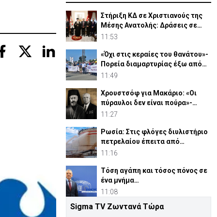
Στήριξη ΚΔ σε Χριστιανούς της
Μέσης Ανατολής: Δράσεις σε
Γάζα-Συρία-Ιορδανία
11:53
«Όχι στις κεραίες του θανάτου»-
Πορεία διαμαρτυρίας έξω από
τις Β. Βάσεις
11:49
Χρουστσόφ για Μακάριο: «Οι
πύραυλοι δεν είναι πούρα»-
Αποκαλυπτικο έγγραφο 1964
11:27
Ρωσία: Στις φλόγες διυλιστήριο
πετρελαίου έπειτα από
ουκρανική επίθεση
11:16
Τόση αγάπη και τόσος πόνος σε
ένα μνήμα…
11:08
Sigma TV Ζωντανά Τώρα
«Οι μάσκες έπεσαν»: Νέα ποινική