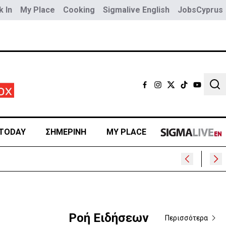
 In
My Place
Cooking
Sigmalive English
JobsCyprus
Sear
TODAY
ΣΗΜΕΡΙΝΗ
MY PLACE
Ροή Ειδήσεων
Περισσότερα