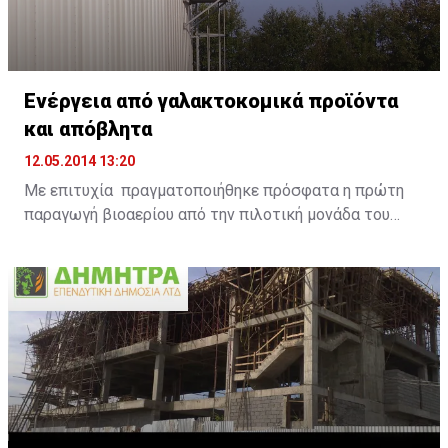
Ενέργεια από γαλακτοκομικά προϊόντα
και απόβλητα
12.05.2014 13:20
Με επιτυχία πραγματοποιήθηκε πρόσφατα η πρώτη
παραγωγή βιοαερίου από την πιλοτική μονάδα του
Ευρωπαϊκού έργου DAIRIUS, μετά από τη διαδικασία
διαχείρισης ληγμένων γαλακτοκομικών προϊόντων
στην εξειδικευμένη μονάδα της ANIMALIA GENETICS
στο χωριό Μαρκί. Το σημαντικό αυτό περιβαλλοντικό
έργο υλοποιείται στο πλαίσιο του Ευρωπαϊκού
προγράμματος LIFE+ DAIRIUS με τίτλο «Αειφόρος
διαχείριση ληγμένων γαλακτοκομικών προϊόντων με
σκοπό τη βελτιστοποίηση της ενεργειακής
εκμετάλλευσής τους στην Κύπρο» με την στήριξη της