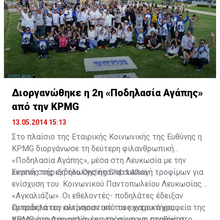
για τη συγκεκριμένη ανάληψη, ωστόσο, η κυβέρνηση
προσανατολίζεται να αναθέσει το 18% στην
Ευρωπαϊκή Τράπεζα Ανασυγκρότησης και Ανάπτυξης
(EBRD).
Διοργανώθηκε η 2η «Ποδηλασία Αγάπης»
από την KPMG
13.05.2014 15:13
Στο πλαίσιο της Εταιρικής Κοινωνικής της Ευθύνης η
KPMG διοργάνωσε τη δεύτερη φιλανθρωπική
«Ποδηλασία Αγάπης», μέσα στη Λευκωσία με την
ευγενή στήριξη του Cycling Club Latsia.
Σκοπός της εκδήλωσης ήταν η συλλογή τροφίμων για
ενίσχυση του Κοινωνικού Παντοπωλείου Λευκωσίας
«Αγκαλιάζω». Οι εθελοντές- ποδηλάτες έδειξαν
έμπρακτα τον αλτρουιστικό τους χαρακτήρα,
Οι ποδηλάτες εκκίνησαν από τα κεντρικά γραφεία της
προσφέροντας απλόχερα τρόφιμα και προϊόντα
KPMG στη Λευκωσία, έκαναν σύντομο σταθμό στο