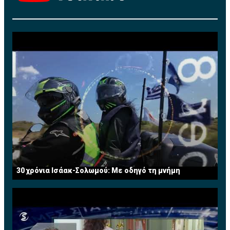
Το 1987 εργοδοτήθηκε στην πολυεθνική εταιρεία
Procter & Gamble Co. (P&G) ως Brand Manager στο
εξωτερικό, ενώ από το 1989 μέχρι το 2013 εργαζόταν
στην Κυπριακή Τράπεζα Αναπτύξεως Λτδ (cdbbank),
αρχικά ως χρηματοοικονομικός αναλυτής και
μετέπειτα ως Διευθυντής Χαρτοφυλακίου στο Τμήμα
Τραπεζικών Εργασιών. Από το 2008 μέχρι και την
εθελούσια αποχώρησή της από την τράπεζα τον Ιούλιο
του 2013 κατείχε την θέση του Ανώτερου Διευθυντή
και ηγείτο της Διεύθυνσης Τραπεζικών Εργασιών
Μεγάλων Επιχειρήσεων. Διαθέτει πέραν των 25
χρόνων πολύπλευρης εμπειρίας σε τραπεζικά θέματα.
Τώρα ασκεί το επάγγελμα του Συμβούλου
Επιχειρήσεων σε χρηματοοικονομικά θέματα. Έχει
30 χρόνια Ισάακ-Σολωμού: Με οδηγό τη μνήμη
διατελέσει μέλος του Συμβουλίου του Institute of
Financial Services (IFS) Κύπρου.