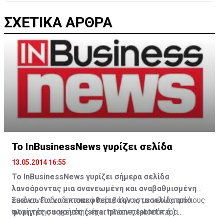
ΣΧΕΤΙΚΑ ΑΡΘΡΑ
Το InBusinessNews γυρίζει σελίδα
13.05.2014 16:55
To ΙnBusinessNews γυρίζει σήμερα σελίδα
λανσάροντας μια ανανεωμένη και αναβαθμισμένη
εικόνα. Για να επισκεφθείτε την ιστοσελίδα από
Σε ένα νέο διαδικτυακό περιβάλλον, με νέους τρόπους
φορητές συσκευές (smartphone, tablet κ.ά.)
πλοήγησης ο χρήστης έχει πλέον περισσότερα