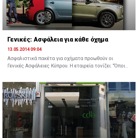
Γενικές: Ασφάλεια για κάθε όχημα
13.05.2014 09:04
Ασφαλιστικά πακέτα για οχήματα προωθούν οι
Γενικές Ασφάλειες Κύπρου. Η εταιρεία τονίζει: "Όποιο
κι αν είναι το αυτοκίνητό σας, η ανάγκη για αξιόπιστη
ασφάλιση παραμένει σταθερή. Στις Γενικές, παρά την
αβεβαιότητα των καιρών, παραμένουμε υπεύθυνα
δίπλα σας, με ολοκληρωμένα ασφαλιστικά σχέδια που
καλύπτουν τις ανάγκες και τις απαιτήσεις σας".
Οι Γενικές προσφέρουν τέσσερα ασφαλιστικά σχέδια
που παρέχουν από τις πιο βασικές καλύψεις, όπως
είναι η (νομική) ευθύνη έναντι τρίτων (γνωστή ως Third