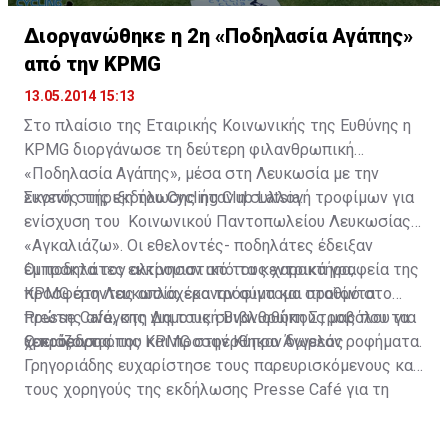
Διοργανώθηκε η 2η «Ποδηλασία Αγάπης»
από την KPMG
13.05.2014 15:13
Στο πλαίσιο της Εταιρικής Κοινωνικής της Ευθύνης η
KPMG διοργάνωσε τη δεύτερη φιλανθρωπική
«Ποδηλασία Αγάπης», μέσα στη Λευκωσία με την
ευγενή στήριξη του Cycling Club Latsia.
Σκοπός της εκδήλωσης ήταν η συλλογή τροφίμων για
ενίσχυση του Κοινωνικού Παντοπωλείου Λευκωσίας
«Αγκαλιάζω». Οι εθελοντές- ποδηλάτες έδειξαν
έμπρακτα τον αλτρουιστικό τους χαρακτήρα,
Οι ποδηλάτες εκκίνησαν από τα κεντρικά γραφεία της
προσφέροντας απλόχερα τρόφιμα και προϊόντα
KPMG στη Λευκωσία, έκαναν σύντομο σταθμό στο
πρώτης ανάγκης για τους συνανθρώπους μας που τα
Presse Cafe, στη Δημοτική Βιβλιοθήκη Στροβόλου για
χρειάζονται.
ξεκούραση όπου και προσφέρθηκαν δωρεάν ροφήματα.
Ο πρόεδρος της KPMG στην Κύπρο Άγγελος
Γρηγοριάδης ευχαρίστησε τους παρευρισκόμενους και
τους χορηγούς της εκδήλωσης Presse Café για τη
φιλοξενία τους, το Monster Energy για τα δωρεάν
ροφήματα και τη συνοδεία των ποδηλατών μας