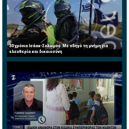
Τραπεζικών Εργασιών. Από το 2008 μέχρι και την
εθελούσια αποχώρησή της από την τράπεζα τον Ιούλιο
του 2013 κατείχε την θέση του Ανώτερου Διευθυντή
και ηγείτο της Διεύθυνσης Τραπεζικών Εργασιών
Μεγάλων Επιχειρήσεων. Διαθέτει πέραν των 25
χρόνων πολύπλευρης εμπειρίας σε τραπεζικά θέματα.
Τώρα ασκεί το επάγγελμα του Συμβούλου
30 χρόνια Ισάακ-Σολωμού: Με οδηγό τη μνήμη για
Επιχειρήσεων σε χρηματοοικονομικά θέματα. Έχει
ελευθερία και δικαιοσύνη
διατελέσει μέλος του Συμβουλίου του Institute of
Financial Services (IFS) Κύπρου.