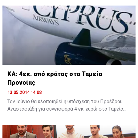
καθόλη τη διάρκεια της διαδρομής, το Easy Bike και
Podilates.com για την προσφορά δωρεάν ποδηλάτων,
την QUATRI FUN για τα τετράκυκλα ποδήλατα και
ηλεκτρικά σκουτεράκια, τα οποία απόλαυσαν μικροί
και μεγάλοι και την ασφαλιστική Υδρόγειος για την
ενημέρωση αναφορικά με το νέο ασφαλιστικό πακέτο
που αφορά τους ποδηλάτες.
ΚΑ: 4εκ. από κράτος στα Ταμεία
Προνοίας
13.05.2014 14:08
Τον Ιούνιο θα υλοποιηθεί η υπόσχεση του Προέδρου
Αναστασιάδη για συνεισφορά 4 εκ. ευρώ στα Ταμεία
Προνοίας των απολυθέντων εργαζομένων στις
Κυπριακές Αερογραμμές, σύμφωνα με την δέσμευση
που έδωσε ο Πρόεδρος σε συνάντησή του με την