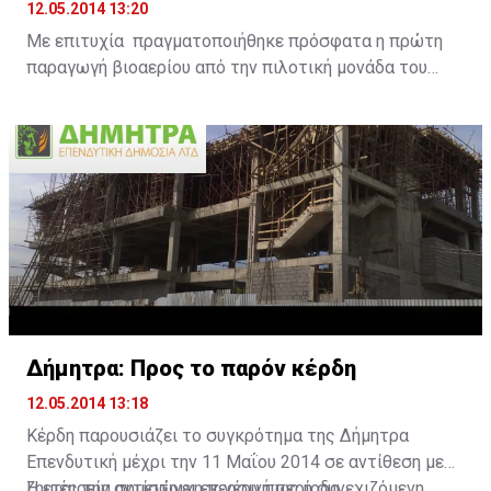
12.05.2014 13:20
Με επιτυχία πραγματοποιήθηκε πρόσφατα η πρώτη
παραγωγή βιοαερίου από την πιλοτική μονάδα του
Ευρωπαϊκού έργου DAIRIUS, μετά από τη διαδικασία
διαχείρισης ληγμένων γαλακτοκομικών προϊόντων
στην εξειδικευμένη μονάδα της ANIMALIA GENETICS
στο χωριό Μαρκί. Το σημαντικό αυτό περιβαλλοντικό
έργο υλοποιείται στο πλαίσιο του Ευρωπαϊκού
προγράμματος LIFE+ DAIRIUS με τίτλο «Αειφόρος
διαχείριση ληγμένων γαλακτοκομικών προϊόντων με
σκοπό τη βελτιστοποίηση της ενεργειακής
εκμετάλλευσής τους στην Κύπρο» με την στήριξη της
ΧΑΡΑΛΑΜΠΙΔΗΣ ΚΡΙΣΤΗΣ.
Δήμητρα: Προς το παρόν κέρδη
Το πρόγραμμα επιδιώκει στην ανάπτυξη μιας βιώσιμης
12.05.2014 13:18
λύσης για την ολοκληρωμένη εκμετάλλευση των
ληγμένων γαλακτοκομικών προϊόντων (ΛΓΠ) σε
Κέρδη παρουσιάζει το συγκρότημα της Δήμητρα
υφιστάμενες κεντρικές μονάδες αναερόβιας
Επενδυτική μέχρι την 11 Μαΐου 2014 σε αντίθεση με
συγχώνευσης αγροτοβιομηχανικών αποβλήτων.
ζημιές την αντίστοιχη περσινή περίοδο.
Η εταιρεία σημειώνει εκ νέου πως η συνεχιζόμενη