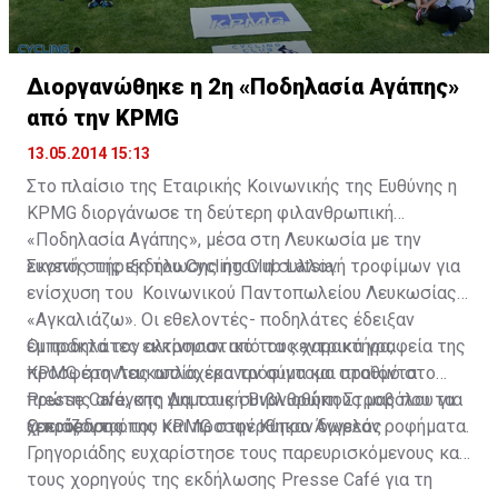
Διοργανώθηκε η 2η «Ποδηλασία Αγάπης»
από την KPMG
13.05.2014 15:13
Στο πλαίσιο της Εταιρικής Κοινωνικής της Ευθύνης η
KPMG διοργάνωσε τη δεύτερη φιλανθρωπική
«Ποδηλασία Αγάπης», μέσα στη Λευκωσία με την
ευγενή στήριξη του Cycling Club Latsia.
Σκοπός της εκδήλωσης ήταν η συλλογή τροφίμων για
ενίσχυση του Κοινωνικού Παντοπωλείου Λευκωσίας
«Αγκαλιάζω». Οι εθελοντές- ποδηλάτες έδειξαν
έμπρακτα τον αλτρουιστικό τους χαρακτήρα,
Οι ποδηλάτες εκκίνησαν από τα κεντρικά γραφεία της
προσφέροντας απλόχερα τρόφιμα και προϊόντα
KPMG στη Λευκωσία, έκαναν σύντομο σταθμό στο
πρώτης ανάγκης για τους συνανθρώπους μας που τα
Presse Cafe, στη Δημοτική Βιβλιοθήκη Στροβόλου για
χρειάζονται.
ξεκούραση όπου και προσφέρθηκαν δωρεάν ροφήματα.
Ο πρόεδρος της KPMG στην Κύπρο Άγγελος
Γρηγοριάδης ευχαρίστησε τους παρευρισκόμενους και
τους χορηγούς της εκδήλωσης Presse Café για τη