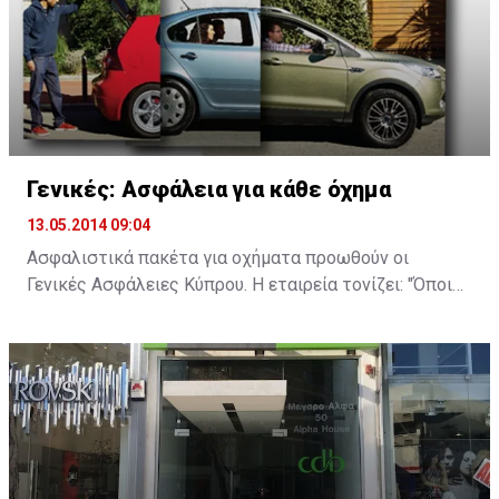
Γενικές: Ασφάλεια για κάθε όχημα
13.05.2014 09:04
Ασφαλιστικά πακέτα για οχήματα προωθούν οι
Γενικές Ασφάλειες Κύπρου. Η εταιρεία τονίζει: "Όποιο
κι αν είναι το αυτοκίνητό σας, η ανάγκη για αξιόπιστη
ασφάλιση παραμένει σταθερή. Στις Γενικές, παρά την
αβεβαιότητα των καιρών, παραμένουμε υπεύθυνα
δίπλα σας, με ολοκληρωμένα ασφαλιστικά σχέδια που
καλύπτουν τις ανάγκες και τις απαιτήσεις σας".
Οι Γενικές προσφέρουν τέσσερα ασφαλιστικά σχέδια
που παρέχουν από τις πιο βασικές καλύψεις, όπως