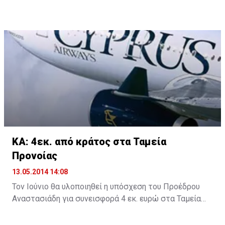
φιλοξενία τους, το Monster Energy για τα δωρεάν
ροφήματα και τη συνοδεία των ποδηλατών μας
καθόλη τη διάρκεια της διαδρομής, το Easy Bike και
Podilates.com για την προσφορά δωρεάν ποδηλάτων,
την QUATRI FUN για τα τετράκυκλα ποδήλατα και
ηλεκτρικά σκουτεράκια, τα οποία απόλαυσαν μικροί
και μεγάλοι και την ασφαλιστική Υδρόγειος για την
ενημέρωση αναφορικά με το νέο ασφαλιστικό πακέτο
που αφορά τους ποδηλάτες.
ΚΑ: 4εκ. από κράτος στα Ταμεία
Προνοίας
13.05.2014 14:08
Τον Ιούνιο θα υλοποιηθεί η υπόσχεση του Προέδρου
Αναστασιάδη για συνεισφορά 4 εκ. ευρώ στα Ταμεία
Προνοίας των απολυθέντων εργαζομένων στις
Κυπριακές Αερογραμμές, σύμφωνα με την δέσμευση