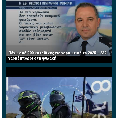
μετέπειτα ως Διευθυντής Χαρτοφυλακίου στο Τμήμα
Τραπεζικών Εργασιών. Από το 2008 μέχρι και την
εθελούσια αποχώρησή της από την τράπεζα τον Ιούλιο
του 2013 κατείχε την θέση του Ανώτερου Διευθυντή
και ηγείτο της Διεύθυνσης Τραπεζικών Εργασιών
Μεγάλων Επιχειρήσεων. Διαθέτει πέραν των 25
χρόνων πολύπλευρης εμπειρίας σε τραπεζικά θέματα.
Τώρα ασκεί το επάγγελμα του Συμβούλου
Πάνω από 900 καταδίκες για ναρκωτικά το 2025 – 232
Επιχειρήσεων σε χρηματοοικονομικά θέματα. Έχει
ναρκέμποροι στη φυλακή
διατελέσει μέλος του Συμβουλίου του Institute of
Financial Services (IFS) Κύπρου.