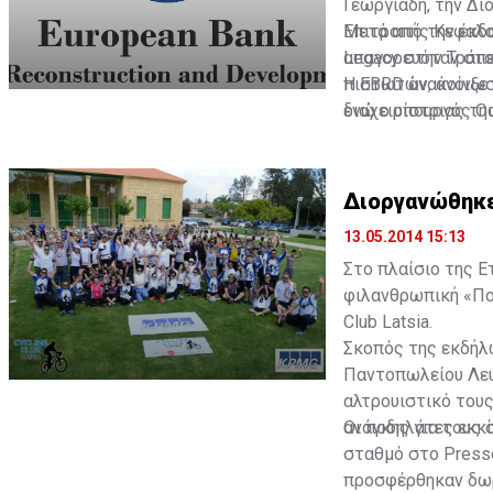
Γεωργιάδη, την Δι
Επιτροπής Κεφαλα
Μετά από την έκδ
Legacy στην Τράπε
απαγορευόταν στο
πιστωτών, άνοιξε 
Η EBRD ανακοίνωσ
διαχειρίστριας τη
ενώ ο υπουργός Ο
οίκους για τη συγ
θα διεξαχθεί η Ετ
18% στην Ευρωπαϊ
Διοργανώθηκε
13.05.2014 15:13
Στο πλαίσιο της Ε
φιλανθρωπική «Ποδ
Club Latsia.
Σκοπός της εκδήλ
Παντοπωλείου Λευ
αλτρουιστικό του
ανάγκης για τους 
Οι ποδηλάτες εκκ
σταθμό στο Presse
προσφέρθηκαν δω