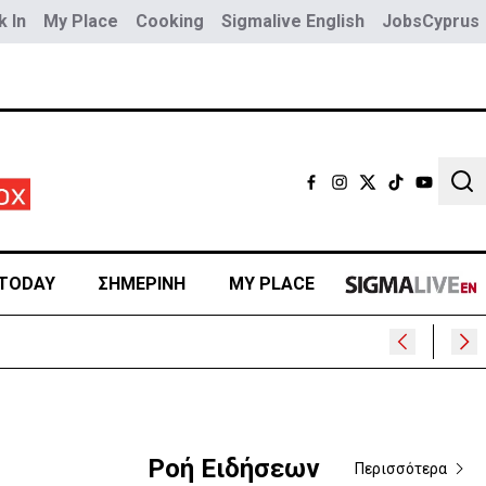
 In
My Place
Cooking
Sigmalive English
JobsCyprus
Sear
TODAY
ΣΗΜΕΡΙΝΗ
MY PLACE
Ροή Ειδήσεων
Περισσότερα