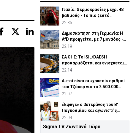
Ιταλία: Θερμοκρασίες μέχρι 48
βαθμούς - Το πιο ζεστό
καλοκαίρι των 100 χρόνων
22:35
Δημοσκόπηση στη Γερμανία: Η
AfD προηγείται με 7 μονάδες -
Διεύρυνε τη διαφορά
22:19
ΣΑ ΟΗΕ: Το ISIL/DAESH
προσαρμόζεται και ενισχύεται
στην Αφρική - Πώς απειλεί
22:14
Αυτοί είναι οι «χρυσοί» αριθμοί
του Τζόκερ για τα 2.500.000
ευρώ
22:07
«Έφυγε» ο βετεράνος του Β'
Παγκοσμίου και αγωνιστής
ΕΟΚΑ, Παύλος Μ. Κασάπης
22:04
Sigma TV Ζωντανά Τώρα
«Όχι» 9 χωρών σε ισχυρισμό