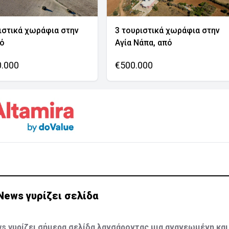
ιστικά χωράφια στην
3 τουριστικά χωράφια στην
νό
Αγία Νάπα, από
0.000
€500.000
News γυρίζει σελίδα
s γυρίζει σήμερα σελίδα λανσάροντας μια ανανεωμένη και