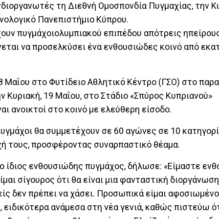
νδιοργανωτές τη Διεθνή Ομοσπονδία Πυγμαχίας, την Κ
χνολογικό Πανεπιστήμιο Κύπρου.
ουν πυγμάχοιολυμπιακού επιπέδου απότρεις ηπείρους
νεται να προσελκύσει ένα ενθουσιώδες κοινό από εκα
18 Μαΐου στο Φυτίδειο Αθλητικό Κέντρο (ΓΣΟ) στο πα
ν Κυριακή, 19 Μαΐου, στο Στάδιο «Σπύρος Κυπριανού»
ναι ανοικτοί στο κοινό με ελεύθερη είσοδο.
πυγμάχοι θα συμμετέχουν σε 60 αγώνες σε 10 κατηγορ
οχή τους, προσφέροντας συναρπαστικό θέαμα.
αι ο ίδιος ενθουσιώδης πυγμάχος, δήλωσε: «Είμαστε εν
μαι σίγουρος ότι θα είναι μια φανταστική διοργάνωση
είς δεν πρέπει να χάσει. Προσωπικά είμαι αφοσιωμέν
 ειδικότερα ανάμεσα στη νέα γενιά, καθώς πιστεύω ό