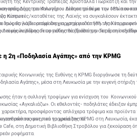
οικητή της Κεντρικής Τράπεζας Χρυστάλλα Γιωρκάτζη και τη
ιαγοράς Δήμητρα Καλογήρου τέθηκε το θέμα του 18% που κατ
οση απόφασης του Ανωτάτου Δικαστηρίου με την οποία ουσι
ζα Κύπρου.
υς πιστωτές/καταθέτες της Λαϊκής να συγκαλέσουν έκτακτ
ο δρόμος για διορισμό διαχειριστή για το 18%. Από τα γραφεί
ε πως θα λάβει απόφαση για χρηματοδότηση της Κύπρου εν
ς Λαϊκής παρέλασαν το τελευταίο διάστημα σειρά από εξειδι
ικονομικών Χάρης Γεωργιάδης θα βρεθεί την Τετάρτη στη Βα
κεκριμένη ανάληψη, ωστόσο, η κυβέρνηση προσανατολίζεται ν
ήσια Γενική Συνέλευση της EBRD.
κή Τράπεζα Ανασυγκρότησης και Ανάπτυξης (EBRD).
 η 2η «Ποδηλασία Αγάπης» από την KPMG
ταιρικής Κοινωνικής της Ευθύνης η KPMG διοργάνωσε τη δεύ
ηλασία Αγάπης», μέσα στη Λευκωσία με την ευγενή στήριξη τ
ωσης ήταν η συλλογή τροφίμων για ενίσχυση του Κοινωνικού
κωσίας «Αγκαλιάζω». Οι εθελοντές- ποδηλάτες έδειξαν έμπ
ς χαρακτήρα, προσφέροντας απλόχερα τρόφιμα και προϊόντα
συνανθρώπους μας που τα χρειάζονται.
ίνησαν από τα κεντρικά γραφεία της KPMG στη Λευκωσία, έκ
 Cafe, στη Δημοτική Βιβλιοθήκη Στροβόλου για ξεκούραση ό
ρεάν ροφήματα.