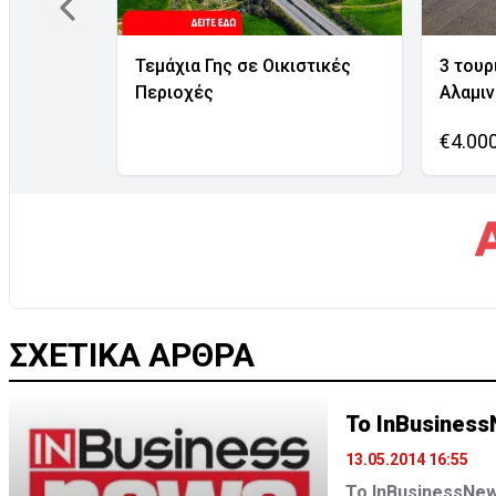
Τεμάχια Γης σε Οικιστικές
3 τουρ
Περιοχές
Αλαμι
€4.00
ΣΧΕΤΙΚΑ ΑΡΘΡΑ
Το InBusiness
13.05.2014 16:55
To ΙnBusinessNew