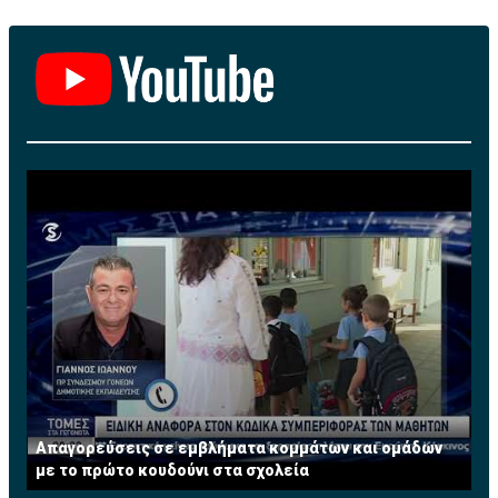
University of California at Los Angeles (UCLA), με πλήρη
υποτροφία από το Cyprus-American Scholarship
Programme (CASP).
Το 1987 εργοδοτήθηκε στην πολυεθνική εταιρεία
Procter & Gamble Co. (P&G) ως Brand Manager στο
εξωτερικό, ενώ από το 1989 μέχρι το 2013 εργαζόταν
στην Κυπριακή Τράπεζα Αναπτύξεως Λτδ (cdbbank),
αρχικά ως χρηματοοικονομικός αναλυτής και
μετέπειτα ως Διευθυντής Χαρτοφυλακίου στο Τμήμα
Τραπεζικών Εργασιών. Από το 2008 μέχρι και την
εθελούσια αποχώρησή της από την τράπεζα τον Ιούλιο
του 2013 κατείχε την θέση του Ανώτερου Διευθυντή
και ηγείτο της Διεύθυνσης Τραπεζικών Εργασιών
Μεγάλων Επιχειρήσεων. Διαθέτει πέραν των 25
χρόνων πολύπλευρης εμπειρίας σε τραπεζικά θέματα.
Τώρα ασκεί το επάγγελμα του Συμβούλου
Απαγορεύσεις σε εμβλήματα κομμάτων και ομάδων
Επιχειρήσεων σε χρηματοοικονομικά θέματα. Έχει
με το πρώτο κουδούνι στα σχολεία
διατελέσει μέλος του Συμβουλίου του Institute of