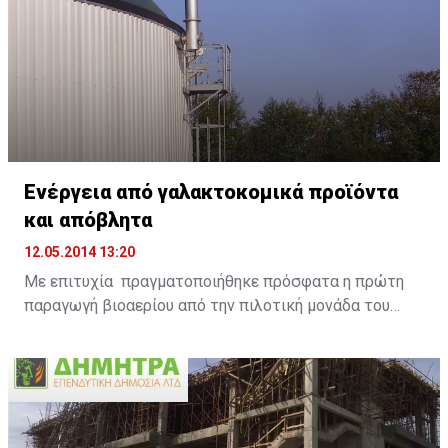
ENERGY SAVING, βοηθά τους χρήστες να περιορίσουν
την κατανάλωση ηλεκτρικής ενέργειας.
Ενέργεια από γαλακτοκομικά προϊόντα
και απόβλητα
12.05.2014 13:20
Με επιτυχία πραγματοποιήθηκε πρόσφατα η πρώτη
παραγωγή βιοαερίου από την πιλοτική μονάδα του
Ευρωπαϊκού έργου DAIRIUS, μετά από τη διαδικασία
διαχείρισης ληγμένων γαλακτοκομικών προϊόντων
στην εξειδικευμένη μονάδα της ANIMALIA GENETICS
στο χωριό Μαρκί. Το σημαντικό αυτό περιβαλλοντικό
έργο υλοποιείται στο πλαίσιο του Ευρωπαϊκού