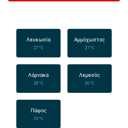
Λευκωσία
Αμμόχωστος
27 °C
27 °C
Λάρνακα
Λεμεσός
28 °C
26 °C
Πάφος
23 °C