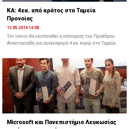
ΚΑ: 4εκ. από κράτος στα Ταμεία
Προνοίας
13.05.2014 14:08
Τον Ιούνιο θα υλοποιηθεί η υπόσχεση του Προέδρου
Αναστασιάδη για συνεισφορά 4 εκ. ευρώ στα Ταμεία
Προνοίας των απολυθέντων εργαζομένων στις
Κυπριακές Αερογραμμές, σύμφωνα με την δέσμευση
που έδωσε ο Πρόεδρος σε συνάντησή του με την
Εκτελεστική Επιτροπή της ΣΕΚ.
Σε δηλώσεις του μετά τη συνάντηση στο Προεδρικό, ο
Γενικός Γραμματέας της ΣΕΚ Νίκος Μωϋσέως ανέφερε
ότι «έχουμε καταθέσει σημαντικά θέματα που
αφορούν τους εργαζόμενους σήμερα, όπως είναι οι
απόψεις μας για την αντιμετώπιση της ανεργίας, το
θέμα του ΓεΣΥ, τα προβλήματα των ταμείων προνοίας,
Microsoft και Πανεπιστήμιο Λευκωσίας
το θέμα της προστασίας της κύριας κατοικίας, το